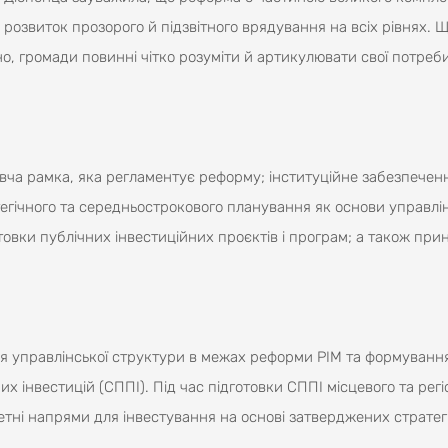
розвиток прозорого й підзвітного врядування на всіх рівнях. 
но, громади повинні чітко розуміти й артикулювати свої потреб
авча рамка, яка регламентує реформу; інституційне забезпечен
тегічного та середньострокового планування як основи управлі
товки публічних інвестиційних проєктів і програм; а також пр
я управлінської структури в межах реформи PIM та формуванн
 інвестицій (СППІ). Під час підготовки СППІ місцевого та рег
етні напрями для інвестування на основі затверджених стратег