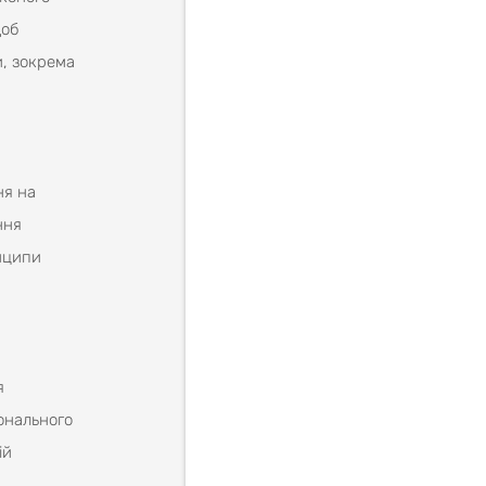
Щоб
и, зокрема
ня на
ння
инципи
я
іонального
ій