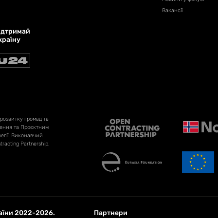
Вакансії
ідтримай
країну
розвитку громад та
лення та Проєктним
егії. Виконавчий
tracting Partnership.
раїни 2022-2026.
Партнери