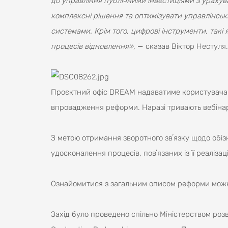
до управління публічними інвестиціями з ураху
комплексні рішення та оптимізувати управлінськ
системами. Крім того, цифрові інструменти, так
процесів відновлення»,
— сказав Віктор Нестуля.
Проєктний офіс DREAM надаватиме користувачам
впровадження реформи. Наразі тривають вебінар
З метою отримання зворотного звʼязку щодо обі
удосконалення процесів, повʼязаних із її реаліз
Ознайомитися з загальним описом реформи мож
Захід було проведено спільно Міністерством роз