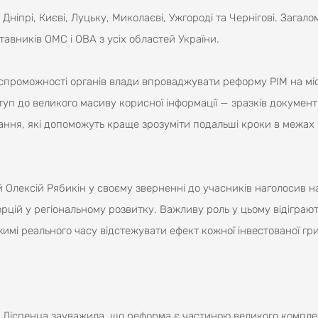
 Дніпрі, Києві, Луцьку, Миколаєві, Ужгороді та Чернігові. Загало
авників ОМС і ОВА з усіх областей України.
 спроможності органів влади впроваджувати реформу PIM на м
уп до великого масиву корисної інформації — зразків документі
тання, які допоможуть краще зрозуміти подальші кроки в межа
й Олексій Рябикін у своєму зверненні до учасників наголосив н
цій у регіональному розвитку. Важливу роль у цьому відіграют
жимі реального часу відстежувати ефект кожної інвестованої гри
 Діспенца зауважила, що реформа є частиною великого компле