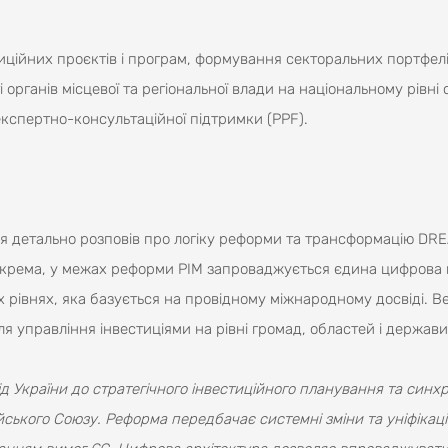
иційних проєктів і програм, формування секторальних портфел
 органів місцевої та регіональної влади на національному рівні
 експертно-консультаційної підтримки (PPF).
я детально розповів про логіку реформи та трансформацію DR
Зокрема, у межах реформи PIM запроваджується єдина цифрова
іх рівнях, яка базується на провідному міжнародному досвіді. В
ля управління інвестиціями на рівні громад, областей і держави
д України до стратегічного інвестиційного планування та синх
ького Союзу. Реформа передбачає системні зміни та уніфікаці