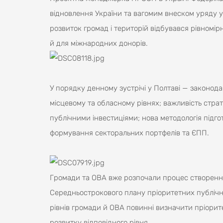
відновлення України та вагомим внеском уряду у 
розвиток громад і територій відбувався рівномір
й для міжнародних донорів.
У порядку денному зустрічі у Полтаві — законод
місцевому та обласному рівнях; важливість стра
публічними інвестиціями; нова методологія підго
формування секторальних портфелів та ЄПП.
Громади та ОВА вже розпочали процес створенн
Середньострокового плану пріоритетних публічних
рівнів громади й ОВА повинні визначити пріорит
розвитку відповідного рівня.