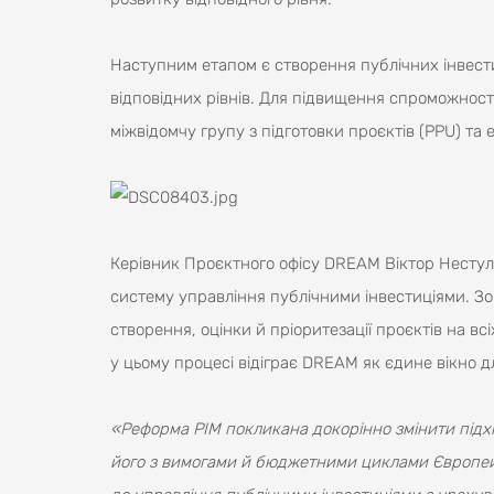
Наступним етапом є створення публічних інвест
відповідних рівнів. Для підвищення спроможності
міжвідомчу групу з підготовки проєктів (PPU) та
Керівник Проєктного офісу DREAM Віктор Нестул
систему управління публічними інвестиціями. 
створення, оцінки й пріоритезації проєктів на вс
у цьому процесі відіграє DREAM як єдине вікно д
«Реформа PIM покликана докорінно змінити підхі
його з вимогами й бюджетними циклами Європейс