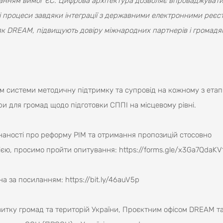
ванням вимог ЄС. Цифрова архітектура дозволяє впроваджувати
і процеси завдяки інтеграції з державними електронними реєст
і як DREAM, підвищують довіру міжнародних партнерів і громадя
 системи методичну підтримку та супровід на кожному з етап
и для громад щодо підготовки СППІ на місцевому рівні.
знаності про реформу PIM та отримання пропозицій стосовно
ацією, просимо пройти опитування:
https://forms.gle/x3Ga7QdaKV
на за посиланням:
https://bit.ly/46auV5p
витку громад та територій України, Проєктним офісом DREAM т