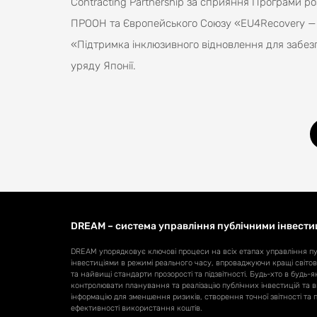
Contracting Partnership за сприяння Програми р
ПРООН та Європейського Союзу «EU4Recovery — 
«Підтримка інклюзивного відновлення для забезп
уряду Японії.
DREAM – система управління публічними інвести
DREAM упорядковує ключові процеси на всіх етапах управління п
інвестиціями в режимі реального часу, впроваджуючи кращі світов
та найвищі стандарти прозорості та підзвітності. Будь-хто в будь-я
контролювати планування та реалізацію публічних інвестицій та
інформацію для зменшення ризиків, створення точної звітності та
ефективності використання коштів.