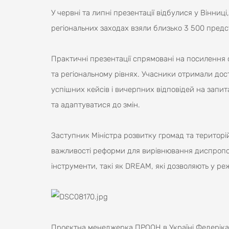
У червні та липні презентації відбулися у Вінниці,
регіональних заходах взяли близько 3 500 предст
Практичні презентації спрямовані на посилення
та регіональному рівнях. Учасники отримали дост
успішних кейсів і вичерпних відповідей на запи
та адаптуватися до змін.
Заступник Міністра розвитку громад та територі
важливості реформи для вирівнювання диспропор
інструменти, такі як DREAM, які дозволяють у ре
Проєктна менеджерка ПРООН в Україні Федеріка