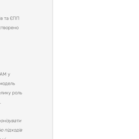
ів та ЄПП
 створено
EAM у
 модель
елику роль
.
ронізувати
ю підходів