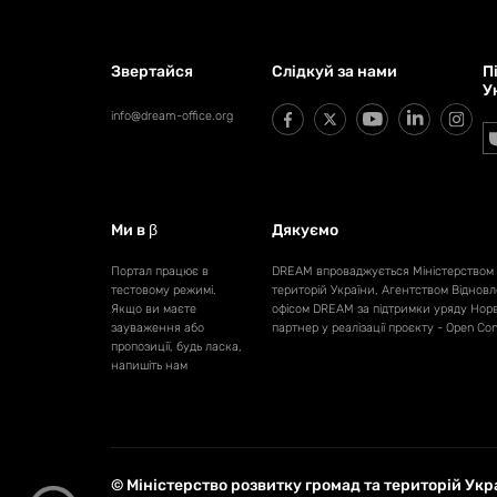
Звертайся
Слідкуй за нами
П
У
info@dream-office.org
Ми в β
Дякуємо
Портал працює в
DREAM впроваджується Міністерством 
тестовому режимі.
територій України, Агентством Віднов
Якщо ви маєте
офісом DREAM за підтримки уряду Норв
зауваження або
партнер у реалізації проєкту - Open Con
пропозиції, будь ласка,
напишіть нам
© Міністерство розвитку громад та територій Ук