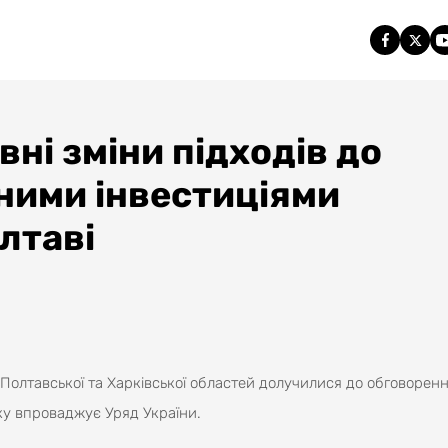
ні зміни підходів до
ними інвестиціями
лтаві
 Полтавської та Харківської областей долучилися до обговорен
ку впроваджує Уряд України.