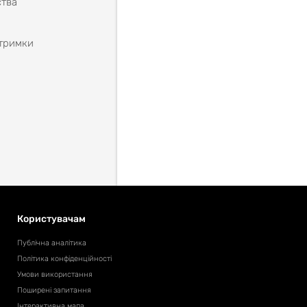
ства
дтримки
Користувачам
Публічна аналітика
Політика конфіденційності
Умови використання
Поширені запитання
Інтерактивна мапа