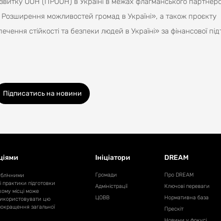
озвитку ООН (ПРООН) в Україні в межах флагманського партнер
Розширення можливостей громад в Україні», а також проєкту
ечення стійкості та безпеки людей в Україні» за фінансової пі
Підписатись на новини
ціями
Ініціатори
DREAM
Громади
Про DREAM
ублічними
і практики підготовки
Адміністрації
Ключові переваги
кому місці може
ЦОВВ
Нормативна база
 використовувати цю
 покращення загальної
Прескіт
Новини у фокусі