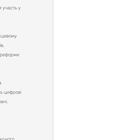
м участь у
ісцевому
в,
х реформи
а
ь цифрові
вні.
ксного