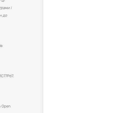
 ці
рами і
н до
ів
1C77Pd7.
а Open