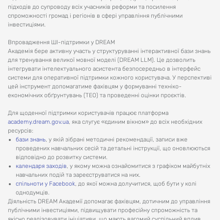
підходів до супроводу всіх учасників реформи та посилення
спроможності громад і регіонів в сфері управління публічними
інвестиціями.
Впровадження ШІ-підтримки у DREAM
Академія бере активну участь у структуруванні інтерактивної бази знань
для тренування великої мовної моделі (DREAM LLM). Це дозволить
інтегрувати інтелектуального асистента безпосередньо в інтерфейс
системи для оперативної підтримки кожного користувача. У перспективі
цей інструмент допомагатиме фахівцям у формуванні техніко-
економічних обґрунтувань (ТЕО) та проведенні оцінки проєктів.
Для щоденної підтримки користувачів працює платформа
academy.dream.gov.ua
, яка слугує «єдиним вікном» до всіх необхідних
ресурсів:
бази знань
, у якій зібрані методичні рекомендації, записи вже
проведених навчальних сесій та детальні інструкції, що оновлюються
відповідно до розвитку системи.
календаря заходів
, у якому можна ознайомитися з графіком майбутніх
навчальних подій та зареєструватися на них.
спільноти у Facebook
, до якої можна долучитися, щоб бути у колі
однодумців.
Діяльність DREAM Академії допомагає фахівцям, дотичним до управління
публічними інвестиціями, підвищувати професійну спроможність та
якісно реалізовувати ініціативи, що мають вагомий суспільний вплив.