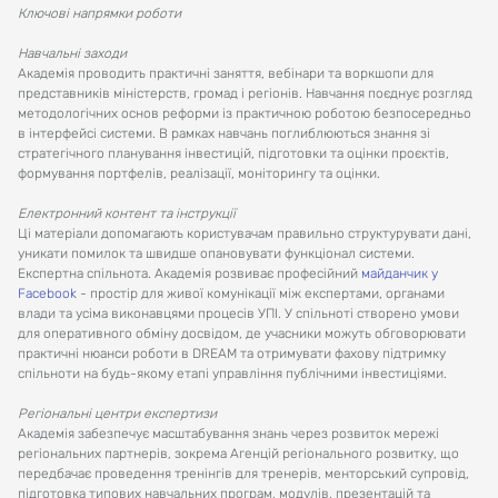
Ключові напрямки роботи
Навчальні заходи
Академія проводить практичні заняття, вебінари та воркшопи для
представників міністерств, громад і регіонів. Навчання поєднує розгляд
методологічних основ реформи із практичною роботою безпосередньо
в інтерфейсі системи. В рамках навчань поглиблюються знання зі
стратегічного планування інвестицій, підготовки та оцінки проєктів,
формування портфелів, реалізації, моніторингу та оцінки.
Електронний контент та інструкції
Ці матеріали допомагають користувачам правильно структурувати дані,
уникати помилок та швидше опановувати функціонал системи.
Експертна спільнота. Академія розвиває професійний
майданчик у
Facebook
- простір для живої комунікації між експертами, органами
влади та усіма виконавцями процесів УПІ. У спільноті створено умови
для оперативного обміну досвідом, де учасники можуть обговорювати
практичні нюанси роботи в DREAM та отримувати фахову підтримку
спільноти на будь-якому етапі управління публічними інвестиціями.
Регіональні центри експертизи
Академія забезпечує масштабування знань через розвиток мережі
регіональних партнерів, зокрема Агенцій регіонального розвитку, що
передбачає проведення тренінгів для тренерів, менторський супровід,
підготовка типових навчальних програм, модулів, презентацій та