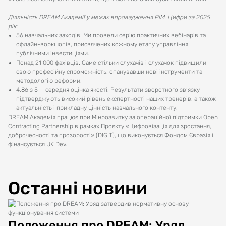
Діяльність DREAM Академії у межах впровадження PIM. Цифри за 2025
рік:
56 навчальних заходів. Ми провели серію практичних вебінарів та
офлайн-воркшопів, присвячених кожному етапу управління
публічними інвестиціями.
Понад 21 000 фахівців. Саме стільки слухачів і слухачок підвищили
свою професійну спроможність, опанувавши нові інструменти та
методологію реформи.
4,86 з 5 — середня оцінка якості. Результати зворотного зв’язку
підтверджують високий рівень експертності наших тренерів, а також
актуальність і прикладну цінність навчального контенту.
DREAM Академія працює при Мінрозвитку за операційної підтримки Open
Contracting Partnership в рамках Проєкту «Цифровізація для зростання,
доброчесності та прозорості» (DIGIT), що виконується Фондом Євразія і
фінансується UK Dev.
Останні новини
Положення про DREAM: Уряд