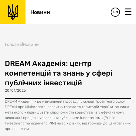
Новини
EN
Головна
|
Новини
DREAM Академія: центр
компетенцій та знань у сфері
публічних інвестицій
20/01/2026
DREAM Академія - це навчальний підрозділ у складі Проєктного офісу
DREAM при Міністерстві розвитку громад та територій України, основна
мета якого - підвищувати спроможність користувачів у ефективному
виконанні процесів управління публічними інвестиціями (Public
Investment management, PIM) на всіх рівнях: від громади до центральних
органів влади.