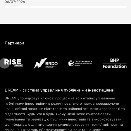
06/07/2026
Партнери
DREAM – система управління публічними інвестиціями
DREAM упорядковує ключові процеси на всіх етапах управління
публічними інвестиціями в режимі реального часу, впроваджуючи
кращі світові практики підготовки та найвищі стандарти прозорості та
підзвітності. Будь-хто в будь-якому місці може контролювати
планування та реалізацію публічних інвестицій та використовувати
цю інформацію для зменшення ризиків, створення точної звітності та
покращення загальної ефективності використання коштів.