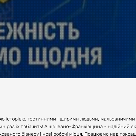
вою історією, гостинними і щирими людьми, мальовничими
дин раз їх побачить! А ще Івано-Франківщина - надійний 
ованого бізнесу і нові робочі місця. Працюємо над покр