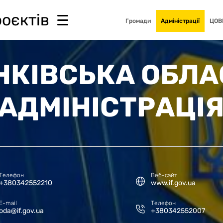
роєктів
Громади
Адміністрації
ЦОВ
НКІВСЬКА ОБЛ
АДМІНІСТРАЦІ
Телефон
Веб-сайт
+380342552210
www.if.gov.ua
E-mail
Телефон
oda@if.gov.ua
+380342552007