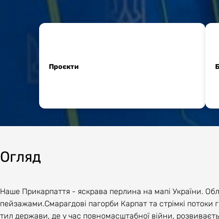
Проєкти
Огляд
Наше Прикарпаття - яскрава перлина на мапі України. Об
пейзажами.Смарагдові пагорби Карпат та стрімкі потоки г
тил держави, де у час повномасштабної війни, розвиваєт