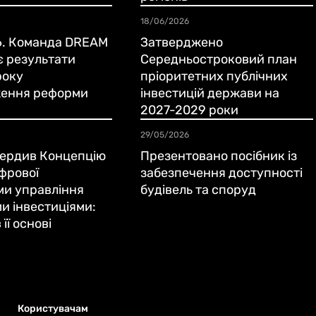
18/06/2026
. Команда DREAM
Затверджено
є результати
Середньостроковий план
року
пріоритетних публічних
ення реформи
інвестицій держави на
2027-2029 роки
29/05/2026
вердив Концепцію
Презентовано посібник із
фрової
забезпечення доступності
ми управління
будівель та споруд
и інвестиціями:
її основі
Користувачам