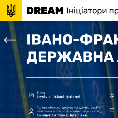
DREAM
Ініціатори п
ІВАНО-ФРА
ДЕРЖАВНА 
E-mail
krystyna_lukach@ukr.net
Голова обласної державної адміністрації –
начальник обласної військової адміністрації
Онищук Світлана Василівна