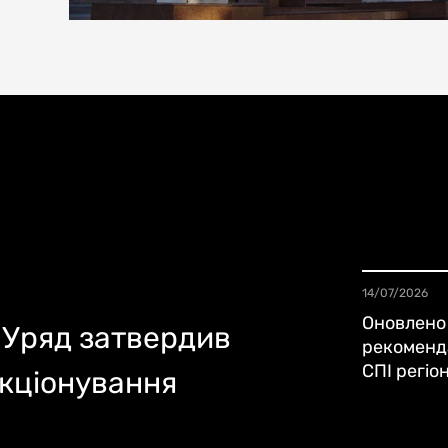
14/07/2026
Оновлено
Уряд затвердив
рекоменда
СПІ регіо
кціонування