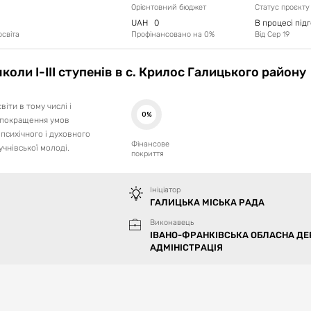
Орієнтовний бюджет
Статус проєкту
ащення санітарного та екологічного стану населених пунк
UAH
0
В процесі під
освіта
Профінансовано на
0
%
Від
Сер 19
тів природо-заповідного фонду, відновлення лісів.
оли І-ІІІ ступенів в с. Крилос Галицького району
іти в тому числі і
0%
я покращення умов
 психічного і духовного
Фінансове
учнівської молоді.
покриття
Ініціатор
ГАЛИЦЬКА МІСЬКА РАДА
Виконавець
ІВАНО-ФРАНКІВСЬКА ОБЛАСНА Д
АДМІНІСТРАЦІЯ