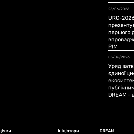
25/06/2026
URC-2026
презенту
першого 
впровадж
PIM
05/06/2026
Уряд зат
єдиної ци
екосисте
публічним
DREAM - в 
ціями
Ініціатори
DREAM