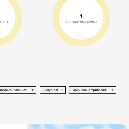
о та місцевого значення;
1
ність
Сектори економіки
алідністю;
д.
ої бази закладів охорони здоров‘я;
ї бази закладів освіти:
дних обмінів студентами, аспірантами, викладачами;
Профінансованість
Закупівлі
Орієнтовна тривалість