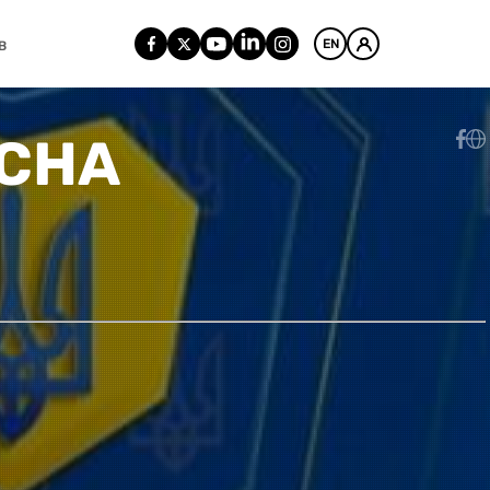
EN
В
АСНА
Я