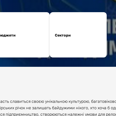
Бюджети
Сектори
ласть славиться своєю унікальною культурою, багатовіко
ірських річок не залишать байдужими нікого, хто хоча б о
ься підприємництво, створюються належні умови для релок