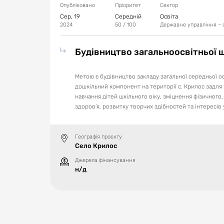
Опубліковано
Пріоритет
Сектор
-Зменшення забруднення водних об‘єктів та ґрунтів, покр
Сер, 19
Середній
Освіта
-Забезпечення якісною питною водою жителів області;
2024
50
/ 100
Державне управління – 
-Забезпечення цивільного захисту населення області;
-Збереження та розширення природних територій та об‘єк
Будівництво загальноосвітньої шк
Метою є будівництво закладу загальної середньої осв
дошкільний компонент на території с. Крилос задл
навчання дітей шкільного віку, зміцнення фізичного,
здоров'я, розвитку творчих здібностей та інтересів 
Географія проєкту
Село Крилос
Джерела фінансування
н/д