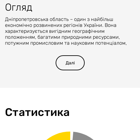
Огляд
Дніпропетровська область – один з найбільш
економічно розвинених регіонів України. Вона
характеризується вигідним географічним
положенням, багатими природними ресурсами,
потужним промисловим та науковим потенціалом,
розвинутим сільськогосподарським виробництвом,
високим рівнем розвитку транспорту і зв’язку.
Далі
У козацькі часи Територія сучасного міста Дніпра та
області були складовою частиною земель Війська
Запорізького Низового з осередком на Запорізькій
січі. Тож протягом існування Війська Низового 5 з 8
осередків Запорізької січі розташовувались на
території сучасної Дніпропетровщини.
Статистика
Дніпропетровська область з весни 2014 року та по
сьогодні - важливий війсковий, політичний,
медичний, логістичний, траспортний та економічний
центр України.