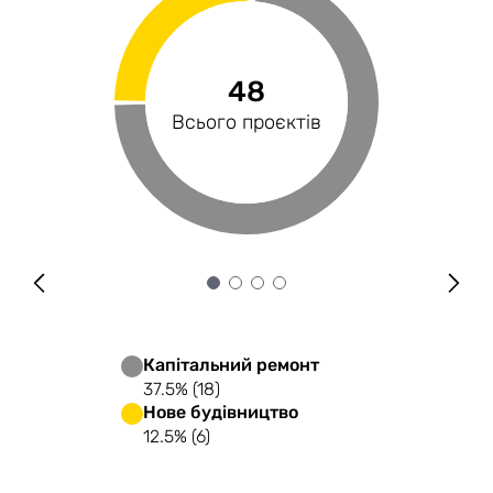
4241.3 млн
12.23%
48
6
Профінансованість
Загальний бюджет
Сектори економіки
Всього проєктів
Капітальний ремонт
37.5% (18)
Нове будівництво
12.5% (6)