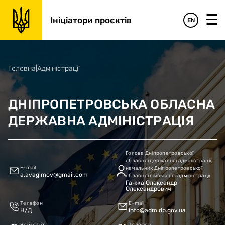
Ініціатори проєктів
EN
Головна
|
Адміністрації
ДНІПРОПЕТРОВСЬКА ОБЛАСНА
ДЕРЖАВНА АДМІНІСТРАЦІЯ
Голова Дніпропетровської
обласної державної адміністрації,
E-mail
начальник Дніпропетровської
a.avagimov@gmail.com
обласної військової адміністрації
Ганжа Олександр
Олександрович
Телефон
E-mail
Н/Д
info@adm.dp.gov.ua