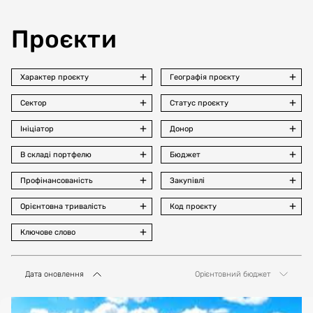
Проєкти
Характер проєкту
Географія проєкту
Сектор
Статус проєкту
Ініціатор
Донор
В складі портфелю
Бюджет
Профінансованість
Закупівлі
Орієнтовна тривалість
Код проєкту
Ключове слово
Дата оновлення
Орієнтовний бюджет