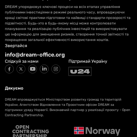
DREAM упорядковує ключові процеси на всіх етапах управління
публічними інвестиціями в режимі реального часу, впроваджуючи
кращі світові практики підготовки та найвищі стандарти прозорості та
підзвітності. Будь-хто в будь-якому місці може контролювати
планування та реалізацію публічних інвестицій та використовувати
цю інформацію для зменшення ризиків, створення точної звітності та
покращення загальної ефективності використання коштів.
Звертайся
info@dream-office.org
Слідкуй за нами
Підтримай Україну
Дякуємо
DREAM впроваджується Міністерством розвитку громад та територій
України, Агентством Відновлення та Проєктним офісом DREAM за
підтримки уряду Норвегії. Виконавчий партнер у реалізації проєкту - Open
Contracting Partnership.