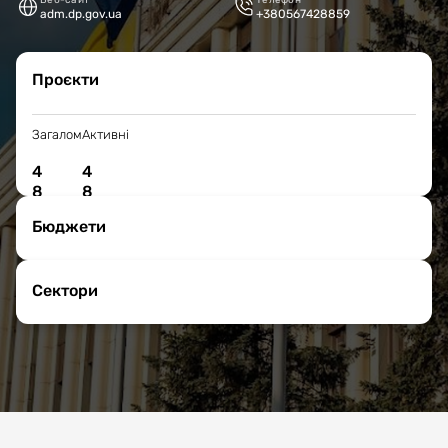
Веб-сайт
Телефон
adm.dp.gov.ua
+380567428859
Проєкти
Загалом
Активні
4
4
8
8
Бюджети
Сектори