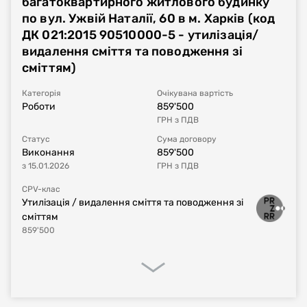
багатоквартирного житлового будинку
по вул. Ужвій Наталії, 60 в м. Харків (код
Номер договору, дата
UA-2024-12-10-002773-a-c1
від
04.12.2024
ДК 021:2015 90510000-5 - утилізація/
укладання
видалення сміття та поводження зі
сміттям)
Період дії договору
04.12.2024
-
30.06.2025
Категорія
Очікувана вартість
Сума договору
123'323,76
UAH
з ПДВ
Роботи
859'500
ГРН
з ПДВ
Постачальник за
Державне підприємство «Спеціалізована
Статус
Сума договору
договором
державна експертна організація -
Виконання
859'500
Центральна служба Української державної
з
15.01.2026
ГРН
з ПДВ
будівельної експертизи» Філія державного
підприємства «Спеціалізована державна
CPV-клас
експертна організація - Центральна служба
Утилізація / видалення сміття та поводження зі
Української державної будівельної
сміттям
експертизи у Харківській області»
859'500