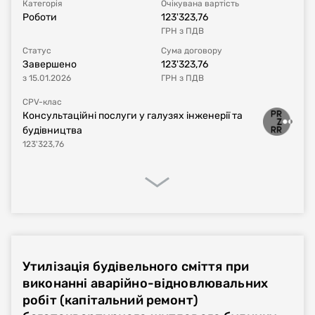
Категорія
Очікувана вартість
Сума договору
493'482
UAH
з ПДВ
Роботи
123'323,76
ГРН
з ПДВ
Постачальник за
Товариство з обмеженою відповідальністю
Статус
Сума договору
договором
«МКС-ПЛЮС»
Завершено
123'323,76
з
15.01.2026
ГРН
з ПДВ
CPV-клас
Консультаційні послуги у галузях інженерії та
будівництва
123'323,76
Процедура закупівлі
Реалізація договору
Фінансове виконання
Утилізація будівельного сміття при
Номер плану
UA-P-2024-12-10-001715-a
виконанні аварійно-відновлювальних
робіт (капітальний ремонт)
Тип процедури
Звіт про укладений договір