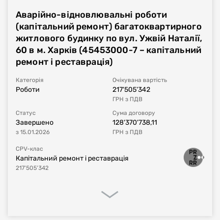
Аварійно-відновлювальні роботи
Номер плану
UA-P-2023-04-07-003568-a
(капітальний ремонт) багатоквартирного
житлового будинку по вул. Ужвій Наталії,
Тип процедури
Звіт про укладений договір
60 в м. Харків (45453000-7 – капітальний
ремонт і реставрація)
Номер договору, дата
UA-2023-04-18-004018-a-a1
від
07.04.2023
укладання
Категорія
Очікувана вартість
Роботи
217'505'342
ГРН
з ПДВ
Період дії договору
15.02.2023
-
31.12.2023
Статус
Сума договору
Завершено
128'370'738,11
Сума договору
373'180,8
UAH
з ПДВ
з
15.01.2026
ГРН
з ПДВ
Постачальник за
Товариство з обмеженою відповідальністю
CPV-клас
договором
«МКС-ПЛЮС»
Капітальний ремонт і реставрація
217'505'342