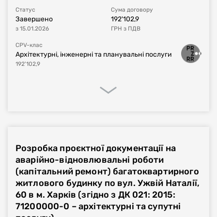
Статус
Сума договору
Завершено
192'102,9
Постачальник за
договором
з
15.01.2026
ГРН
з ПДВ
CPV-клас
Архітектурні, інженерні та планувальні послуги
192'102,9
Процедура закупівлі
Реалізація договору
Фінансове виконання
Розробка проєктної документації на
Номер плану
UA-P-2023-09-20-000220-a
аварійно-відновлювальні роботи
(капітальний ремонт) багатоквартирного
Тип процедури
Звіт про укладений договір
житлового будинку по вул. Ужвій Наталії,
60 в м. Харків (згідно з ДК 021: 2015:
Номер договору, дата
UA-2023-09-20-000475-a-a1
від
19.09.2023
71200000-0 – архітектурні та супутні
укладання