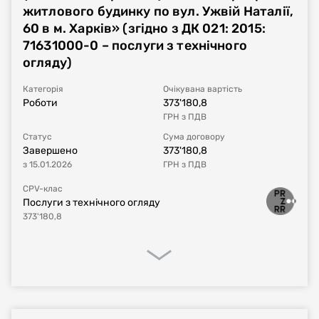
Тип процедури
Звіт про укладений договір
житлового будинку по вул. Ужвій Наталії,
60 в м. Харків» (згідно з ДК 021: 2015:
Номер договору, дата
UA-2023-06-27-001701-a-a1
від
26.06.2023
71631000-0 – послуги з технічного
укладання
огляду)
Період дії договору
03.03.2023
-
31.12.2023
Категорія
Очікувана вартість
Роботи
373'180,8
ГРН
з ПДВ
Сума договору
575'697,6
UAH
з ПДВ
Статус
Сума договору
Завершено
373'180,8
Постачальник за
Товариство з обмеженою відповідальністю
з
15.01.2026
ГРН
з ПДВ
договором
«МКС-ПЛЮС»
CPV-клас
Послуги з технічного огляду
373'180,8
Процедура закупівлі
Реалізація договору
Фінансове виконання