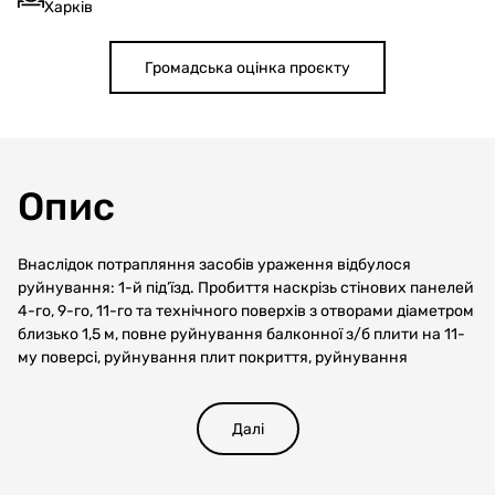
Харків
Громадська оцінка проєкту
Опис
Внаслідок потрапляння засобів ураження відбулося
руйнування: 1-й під’їзд. Пробиття наскрізь стінових панелей
4-го, 9-го, 11-го та технічного поверхів з отворами діаметром
близько 1,5 м, повне руйнування балконної з/б плити на 11-
му поверсі, руйнування плит покриття, руйнування
вентиляційних каналів. 2-й під’їзд. Пробиття наскрізь
стінових панелей 6-го, 7-го поверхів та повне
вигорання житлових квартир з 8-16 поверхи, руйнування
Далі
плит покриття, руйнування вентиляційних каналів.
До початку бойових дій об’єкт експлуатувався за