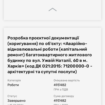
Розробка проєктної документації
(коригування) по об'єкту: «Аварійно-
відновлювальні роботи (капітальний
ремонт) багатоквартирного житлового
будинку по вул. Ужвій Наталії, 60 в м.
Харків» (код ДК 021:2015: 71200000-0 -
архітектурні та супутні послуги)
Категорія
Очікувана вартість
Роботи
493'482
ГРН
з ПДВ
Статус
Сума договору
Завершено
493'482