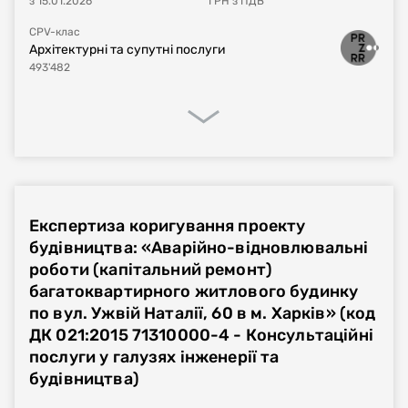
з
15.01.2026
ГРН
з ПДВ
CPV-клас
Архітектурні та супутні послуги
493'482
Процедура закупівлі
Реалізація договору
Фінансове виконання
Експертиза коригування проекту
Номер плану
UA-P-2024-11-13-010807-a
будівництва: «Аварійно-відновлювальні
роботи (капітальний ремонт)
Тип процедури
Звіт про укладений договір
багатоквартирного житлового будинку
по вул. Ужвій Наталії, 60 в м. Харків» (код
Номер договору, дата
UA-2024-11-13-009384-a-b1
від
11.11.2024
ДК 021:2015 71310000-4 - Консультаційні
укладання
послуги у галузях інженерії та
будівництва)
Період дії договору
11.11.2024
-
30.06.2025