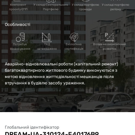
м. Харків. Коригування
Компонент
У складі Секторального
У складі портфелю
У складі портфелю
проєкту ЄПП
Портфелю
громади
регіону
Особливості
Потребує
ПКД
Екологічна
Вплив на економічний
фінансування
затверджено
сертифікація
розвиток
Аварійно-відновлювальні роботи (капітальний ремонт)
багатоквартирного житлового будинку виконуються з
метою відновлення життєдіяльності мешканців після
втручання в будівлю засобу ураження.
Глобальний ідентифікатор
DREAM-UA-310124-E40176B9