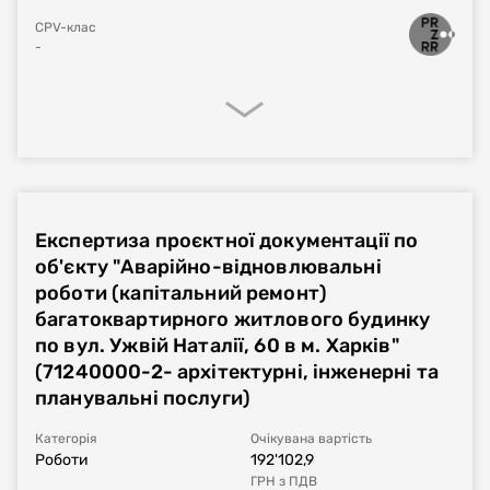
CPV-клас
-
Процедура закупівлі
Реалізація договору
Фінансове виконання
Експертиза проєктної документації по
Номер плану
н/д
об'єкту "Аварійно-відновлювальні
роботи (капітальний ремонт)
Тип процедури
н/д
багатоквартирного житлового будинку
по вул. Ужвій Наталії, 60 в м. Харків"
Номер договору, дата
(71240000-2- архітектурні, інженерні та
укладання
планувальні послуги)
Період дії договору
н/д
-
н/д
Категорія
Очікувана вартість
Роботи
192'102,9
Сума договору
н/д
ГРН
з ПДВ