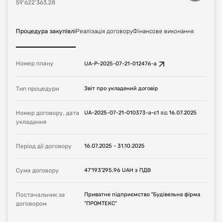
59'622'363,28
енергії за рахунок забезпечення нормованих
теплотехнічних показників зовнішніх
огороджувальних конструкцій, технічних рішень з
Процедура закупівлі
Реалізація договору
Фінансове виконання
енергоефективності інженерних систем
теплопостачання, опалення, вентиляції, гарячого
водопостачання, електричного освітлення,
автоматизації інженерних систем.У складі робочого
Номер плану
UA-P-2025-07-21-012476-a
проєкту розроблений розділ «Енергоефективність».
Клас енергетичної ефективності будівлі «С».
Тип процедури
Звіт про укладений договір
Номер договору, дата
UA-2025-07-21-010373-a-c1
від
16.07.2025
укладання
Період дії договору
16.07.2025
-
31.10.2025
Сума договору
47'193'295,96
UAH
з ПДВ
Постачальник за
Приватне підприємство "Будівельна фірма
договором
"ПРОМТЕКС"