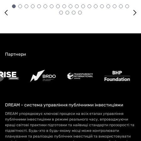
Партнери
DREAM – система управління публічними інвестиціями
DREAM упорядковує ключові процеси на всіх етапах управління
публічними інвестиціями в режимі реального часу, впроваджуючи
кращі світові практики підготовки та найвищі стандарти прозорості та
підзвітності. Будь-хто в будь-якому місці може контролювати
планування та реалізацію публічних інвестицій та використовувати