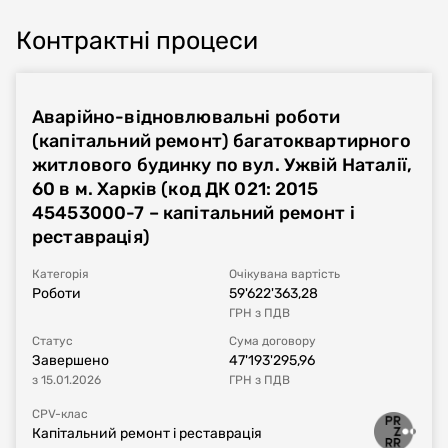
– відновлення системи автоматизації
Контрактні процеси
димовидалення будівлі;
– відновлення системи електропостачання будівлі
(без виконання внутрішнього розведення в межах
Аварійно-відновлювальні роботи
квартир);
(капітальний ремонт) багатоквартирного
житлового будинку по вул. Ужвій Наталії,
– відновлення систем блискавкозахисту та
60 в м. Харків (код ДК 021: 2015
заземлення будівлі та приведення їх у відповідності
до вимог ДСТУ EN 62305-1:2012;
45453000-7 – капітальний ремонт і
реставрація)
– відновлення системи внутрішнього пожежогасіння
будівлі;
Категорія
Очікувана вартість
Роботи
59'622'363,28
ГРН
з ПДВ
– відновлення системи автоматизації пожежогасіння
будівлі;
Статус
Сума договору
Завершено
47'193'295,96
– відновлення системи пожежної сигналізації будівлі.
з
15.01.2026
ГРН
з ПДВ
CPV-клас
Робочим проєктом передбачаються заходи щодо
Капітальний ремонт і реставрація
ефективного використання теплової та електричної