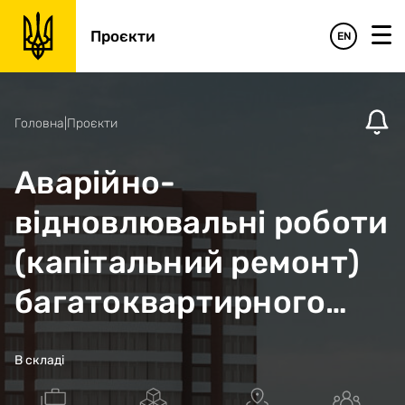
Проєкти
EN
Головна
|
Проєкти
Аварійно-
відновлювальні роботи
(капітальний ремонт)
багатоквартирного
житлового будинку по
В складі
вул.Ужвій Наталії, 60 в