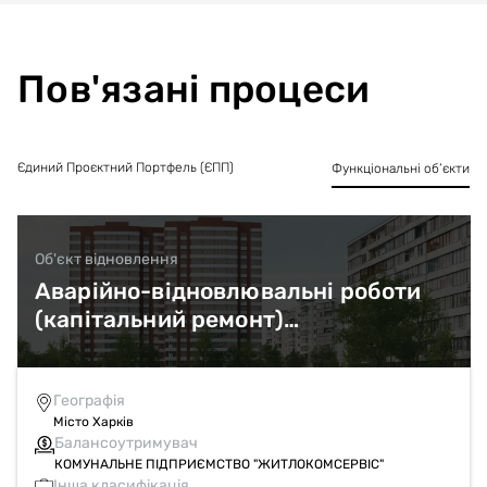
призначенням як багатоквартирний житловий будинок.
Внаслідок бойових дій та обстрілів об’єкт зазнав значних
пошкоджень та руйнувань. На момент проведення
обстеження експлуатується.
Пов'язані процеси
Єдиний Проєктний Портфель (ЄПП)
Функціональні об’єкти
Об'єкт відновлення
Аварійно-відновлювальні роботи
(капітальний ремонт)
багатоквартирного житлового
будинку по вул. Ужвій Наталії, 60 в
м. Харків.
Географія
Місто Харків
Балансоутримувач
КОМУНАЛЬНЕ ПІДПРИЄМСТВО "ЖИТЛОКОМСЕРВІС"
Інша класифікація