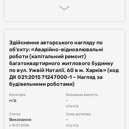
Процедура закупівлі
Реалізація договору
Фінансове виконання
Здійснення авторського нагляду по
Номер плану
UA-P-2024-05-14-004775-a
об’єкту: «Аварійно-відновлювальні
роботи (капітальний ремонт)
Тип процедури
Звіт про укладений договір
багатоквартирного житлового будинку
по вул. Ужвій Наталії, 60 в м. Харків» (код
Номер договору, дата
UA-2024-05-14-004232-a-a1
від
07.05.2024
ДК 021:2015 71247000-1 – Нагляд за
укладання
будівельними роботами)
Період дії договору
07.05.2024
-
31.03.2025
Категорія
Очікувана вартість
н/д
-
н/д
н/д
Сума договору
205'056
UAH
з ПДВ
Статус
Сума договору
Виконання
-
Постачальник за
Товариство з обмеженою відповідальністю
з
15.01.2026
н/д
н/д
договором
«МКС-ПЛЮС»