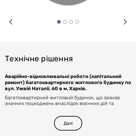
Технічне рішення
Аварійно-відновлювальні роботи (капітальний
ремонт) багатоквартирного житлового будинку по
вул. Ужвій Наталії, 60 в м. Харків.
Багатоквартирний житловий будинок, що зазнав
значних пошкоджень внаслідок воєнних дій та
підлягає капітальному ремонту, розташований по вул.
Ужвій Наталії, 60 в Київському адміністративному
районі міста Харків.
Далі
Внаслідок потрапляння засобів ураження в будинок