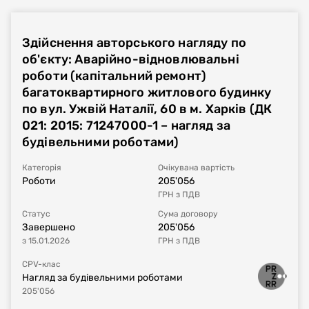
Процедура закупівлі
Реалізація договору
Фінансове виконання
Здійснення авторського нагляду по
Номер плану
UA-P-2024-08-13-000878-a
об'єкту: Аварійно-відновлювальні
роботи (капітальний ремонт)
Тип процедури
Звіт про укладений договір
багатоквартирного житлового будинку
по вул. Ужвій Наталії, 60 в м. Харків (ДК
Номер договору, дата
UA-2024-08-13-001259-a-a1
від
08.08.2024
021: 2015: 71247000-1 – нагляд за
укладання
будівельними роботами)
Період дії договору
07.05.2024
-
31.12.2025
Категорія
Очікувана вартість
Роботи
205'056
ГРН
з ПДВ
Сума договору
859'500
UAH
з ПДВ
Статус
Сума договору
Завершено
205'056
Постачальник за
Приватне підприємство "Будівельна фірма
з
15.01.2026
ГРН
з ПДВ
договором
"ПРОМТЕКС"
CPV-клас
Нагляд за будівельними роботами
205'056