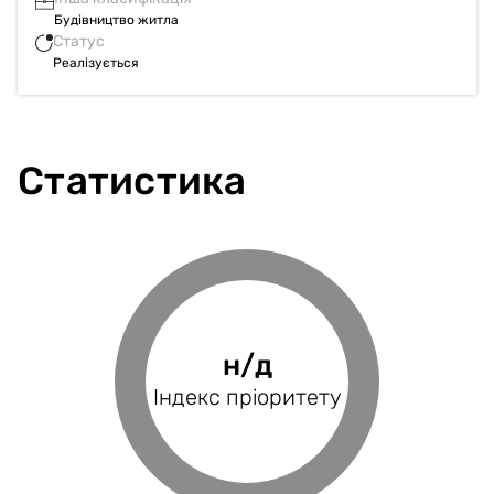
Будівництво житла
Статус
Реалізується
Статистика
75.36%
н/д
н/д
н/д
Фінансове
Індекс пріоритету
Оцінка проєкту
Індекс BRP
покриття