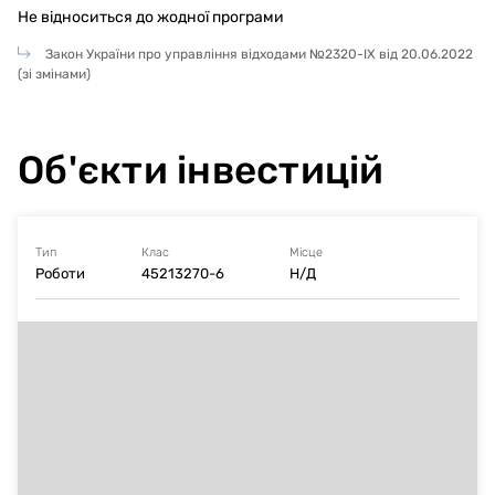
Не відноситься до жодної програми
Закон України про управління відходами №2320-IX від 20.06.2022
(зі змінами)
Об'єкти інвестицій
Тип
Клас
Місце
Роботи
45213270-6
Н/Д