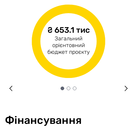
₴ 653.1 тис
н/д
₴653.1 тис
Загальний
Операційні
Капітальні витрати
орієнтовний
витрати
бюджет проєкту
Фінансування