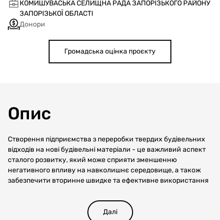
КОМИШУВАСЬКА СЕЛИЩНА РАДА ЗАПОРІЗЬКОГО РАЙОНУ
ЗАПОРІЗЬКОЇ ОБЛАСТІ
Донори
Громадська оцінка проєкту
Опис
Створення підприємства з переробки твердих будівельних
відходів на нові будівельні матеріали - це важливий аспект
сталого розвитку, який може сприяти зменшенню
негативного впливу на навколишнє середовище, а також
забезпечити вторинне швидке та ефективне використання
ресурсів для відновлення та розвитку регіону.
Необхідність впровадження ефективної системи управління
відходами стає надзвичайно важливою в умовах постійної
Далі