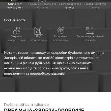
Компонент
У складі Секторального
У складі портфелю
У складі портфелю
проєкту ЄПП
Портфелю
громади
регіону
Особливості
Потребує
ПКД
Екологічна
Вплив на економічний
фінансування
затверджено
сертифікація
розвиток
Мета - створення заводу з переробки будівельного сміття в
Запорізькій області, не далі 50 кілометрів від територій з
найвищим рівнем руйнування, що значно зменшить
екологічний слід та логістичні витрати, пов’язані з
вивезенням та переробкою відходів.
Глобальний ідентифікатор
DREAM-UA-280524-000B041F