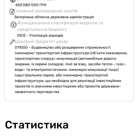
будівельних матеріалів, зокрема цегли, бетону та ін. Ось
653'080'000 ГРН
Головний розпорядник коштів
кілька прикладів:
Запорізька обласна державна адміністрація
- Перероблений заповнювач і гравій для бетону: процес
Функціональна класифікація видатків та
подрібнення бетонних відходів утворює гравій, який можна
кредитування бюджету
використовувати як наповнювач для виробництва нового
0512 - Утилізація відходів
бетону. Це особливо важливо для легких бетонних сумішей і
Цільовий пріоритет уряду
виробництва високоміцних бетонів.
011000 - Будівництво або розширення спроможності
- Виробництво будівельних блоків: перероблені матеріали,
інженерно-транспортної інфраструктури (об’єкти інженерних,
такі як бетонний гравій, можна використовувати як
транспортних споруд і комунікацій (автомобільні дороги,
наповнювачі у виробництві будівельних блоків для
зокрема, їх окремі складові, лінії зв’язку, засоби тепло-, газо-,
малоповерхового будівництва.
водо- та електропостачання, інженерні комунікації тощо)
індустріальних парків, або інженерно-транспортної
- Виробництво цегли: у деяких випадках перероблені
інфраструктури, що необхідна для реалізації інвестиційних
матеріали можна використовувати як сировину для
проектів із значними інвестиціями або проектів державно-
виробництва цегли. Наприклад, пластикові відходи та певні
приватного партнерства
види пресованих матеріалів можна використовувати у
виробництві цегли для покращення ізоляційних
властивостей та зменшення ваги.
- Використання в будівництві доріг: перероблений асфальт і
Статистика
бетон часто використовуються в будівництві доріг як
економічно ефективна та екологічно стійка альтернатива
традиційним матеріалам.