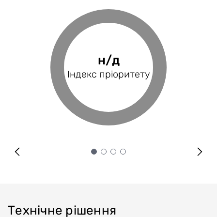
0%
н/д
н/д
н/д
Фінансове
Індекс пріоритету
Оцінка проєкту
Індекс BRP
покриття
Технічне рішення