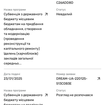
C26ADD8D
Назва програми
Статус
Субвенція з державного
Невдалий
бюджету місцевим
бюджетам на придбання
обладнання, створення
та модернізацію
(проведення
реконструкції та
капітального ремонту)
їдалень (харчоблоків)
закладів загальної
середньо...
Дата подачі
Номер заявки
23/01/2025
DREAM-UA-220125-
513C0B3E
Назва програми
Статус
Субвенція з державного
Розгляд не розпочався
бюджету місцевим
бюджетам на реалізацію