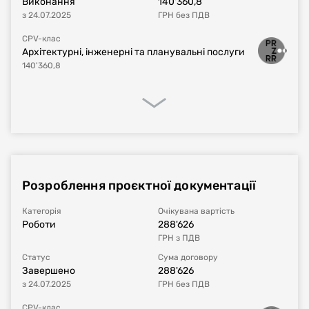
Виконання
140'360,8
з
24.07.2025
ГРН
без ПДВ
CPV-клас
Архітектурні, інженерні та планувальні послуги
140'360,8
Процедура закупівлі
Реалізація договору
Фінансове виконання
Розроблення проєктної документації
Номер плану
UA-P-2025-05-21-014830-a
Категорія
Очікувана вартість
Роботи
288'626
Тип процедури
Звіт про укладений договір
ГРН
з ПДВ
Статус
Сума договору
Номер договору, дата
UA-2025-05-21-012219-a-a1
від
21.05.2025
Завершено
288'626
укладання
з
24.07.2025
ГРН
без ПДВ
Період дії договору
21.05.2025
-
31.12.2025
CPV-клас