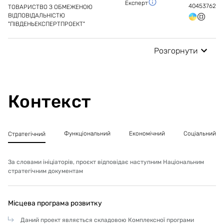
Експерт
40453762
ТОВАРИСТВО З ОБМЕЖЕНОЮ
ПРИ ПІДГОТОВЦІ ТЗ НА ПРОЕКТУВАННЯ РОБІТ З
ВІДПОВІДАЛЬНІСТЮ
МОДЕРНІЗАЦІЇ БУЛО ПЕРЕДБАЧЕНО:
"ПІВДЕНЬЕКСПЕРТПРОЕКТ"
ТЕПЛОВЕ ОБЛАДНАННЯ (пароконвектомати,
Розгорнути
багатофункційні системи марміти, електроплити);
ХОЛОДИЛЬНЕ ОБЛАДНАННЯ (холодильники та
морозильні камери);
ЕЛКТРОМЕХАНІЧНЕ ОБЛАДНАННЯ (овочечистки,
м’ясорубки, слайсери, міксери, тощо);
Контекст
СПЕЦІАЛЬНЕ І ПОСУДОМИЙНЕ ОСНАЩЕННЯ ЇДАЛЬНІ
ПЛАНУВАЛЬНІ РІШЕННЯ ПРИ МОДЕРНІЗАЦІЇ:
Функціональний
Економічний
Соціальний
Стратегічний
БУЛО ЗАПРОЄКТОВАНО:
виробниче приміщення;
За словами ініціаторів, проєкт відповідає наступним Національним
обідню залу з допоміжними приміщеннями (туалети,
стратегічним документам
вестибюль тощо);
обідню залу з основними виробничими
приміщеннями бажано розмістити в місцях з
Місцева програма розвитку
природнім освітленням;
приміщення для виготовлення продукції (основні
Даний проект являється складовою Комплексної програми