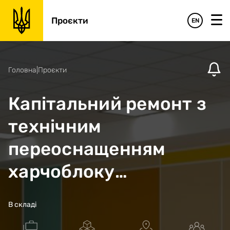
Проєкти
EN
Головна
|
Проєкти
Капітальний ремонт з
технічним
переоснащенням
харчоблоку
Балівського ліцею
В складі
Слобожанської