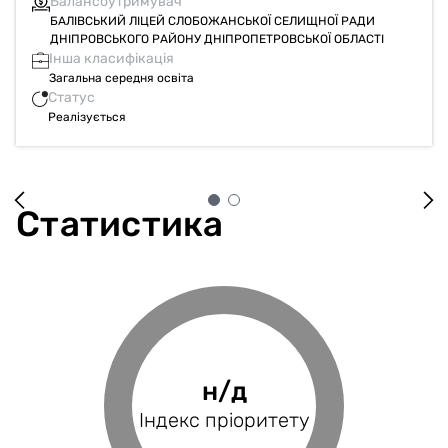
Балансоутримувач
Балансоутримувач
вул. Калинова, 52-Б
Партизанське, вул. Шкільна, 18
БАЛІВСЬКИЙ ЛІЦЕЙ СЛОБОЖАНСЬКОЇ СЕЛИЩНОЇ РАДИ
ПАРТИЗАНСЬКИЙ ЛІЦЕЙ СЛОБОЖАНСЬКОЇ СЕЛИЩНОЇ РАДИ
ДНІПРОВСЬКОГО РАЙОНУ ДНІПРОПЕТРОВСЬКОЇ ОБЛАСТІ
ДНІПРОВСЬКОГО РАЙОНУ ДНІПРОПЕТРОВСЬКОЇ ОБЛАСТІ
Інша класифікація
Інша класифікація
Загальна середня освіта
Загальна середня освіта
Статус
Статус
Реалізується
Реалізується
Статистика
99.19%
н/д
н/д
н/д
Фінансове
Індекс пріоритету
Оцінка проєкту
Індекс BRP
покриття