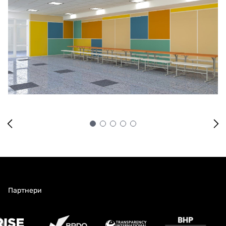
Сума договору
15'786'555,38
UAH
з ПДВ
Постачальник за
ТОВ "ЗАВОД МОДУЛЬНИХ СПОРУД ДНІПРО"
договором
Партнери