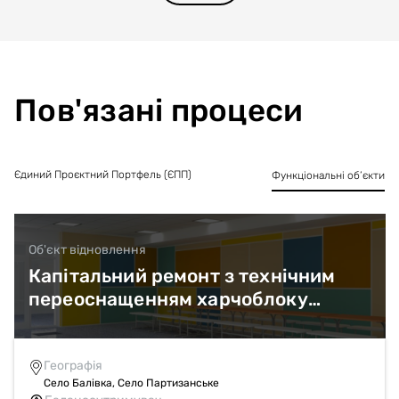
Пов'язані процеси
Єдиний Проєктний Портфель (ЄПП)
Функціональні об’єкти
Об'єкт відновлення
Об'єкт відновлення
Капітальний ремонт з технічним
Капітальний ремонт з технічним
переоснащенням харчоблоку
переоснащенням харчоблоку
Балівського ліцею Слобожанської
Партизанського ліцею
селищної ради за адресою:
Слобожанської селищної ради за
Дніпропетровська область,
адресою: Дніпропетровська
Географія
Географія
Село Балівка, Село Партизанське
Село Балівка, Село Партизанське
Дніпровський район, с. Балівка,
область, Дніпровський район, с.