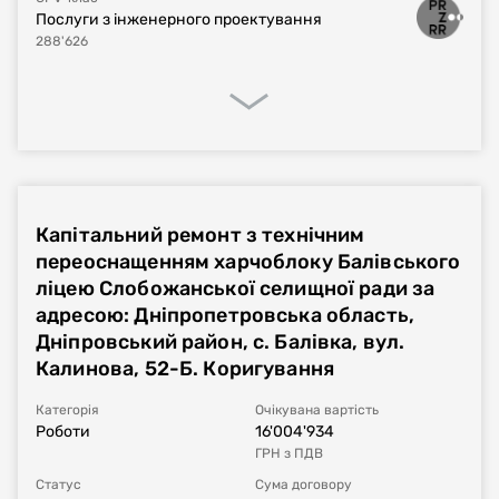
Послуги з інженерного проектування
288'626
Сума договору
140'360,8
UAH
без ПДВ
Постачальник за
КУДЕЛЬКО ВАСИЛЬ ВАСИЛЬОВИЧ
договором
Процедура закупівлі
Реалізація договору
Фінансове виконання
Капітальний ремонт з технічним
Номер плану
UA-P-2023-10-24-000666-c
переоснащенням харчоблоку Балівського
ліцею Слобожанської селищної ради за
Тип процедури
Звіт про укладений договір
адресою: Дніпропетровська область,
Дніпровський район, с. Балівка, вул.
Номер договору, дата
UA-2023-10-24-001987-a-c1
від
24.10.2023
Калинова, 52-Б. Коригування
укладання
Категорія
Очікувана вартість
Період дії договору
24.10.2023
-
31.12.2023
Роботи
16'004'934
ГРН
з ПДВ
Сума договору
288'626
UAH
без ПДВ
Статус
Сума договору