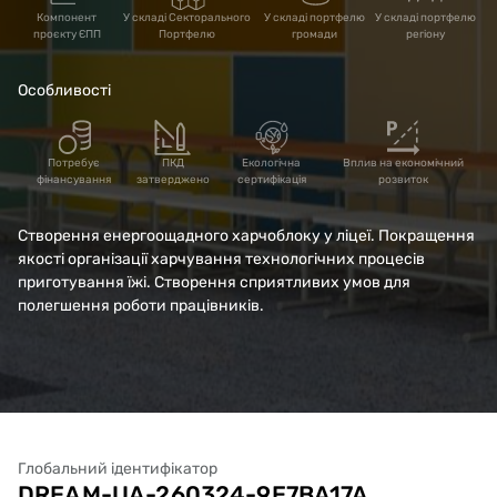
селищної ради за
Компонент
У складі Секторального
У складі портфелю
У складі портфелю
проєкту ЄПП
Портфелю
громади
регіону
адресою:
Особливості
Дніпропетровська
область, Дніпровський
Потребує
ПКД
Екологічна
Вплив на економічний
фінансування
затверджено
сертифікація
розвиток
район, с. Балівка, вул.
Створення енергоощадного харчоблоку у ліцеї. Покращення
Калинова, 52-Б
якості організації харчування технологічних процесів
приготування їжі. Створення сприятливих умов для
полегшення роботи працівників.
Глобальний ідентифікатор
DREAM-UA-260324-9E7BA17A