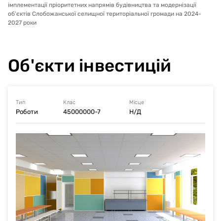
виробничі приміщення, складські приміщення та
імплементації пріоритетних напрямів будівництва та модернізації
службово-побутові приміщення);
об’єктів Слобожанської селищної територіальної громади на 2024-
приміщення для зберігання продуктів (із
2027 роки
завантажувальним входом/виходом)
❖ При проєктуванні були враховані всі вимоги до
організації сучасного та здорового харчування учнів
Об'єкти інвестицій
Тип
Клас
Місце
Роботи
45000000-7
Н/Д