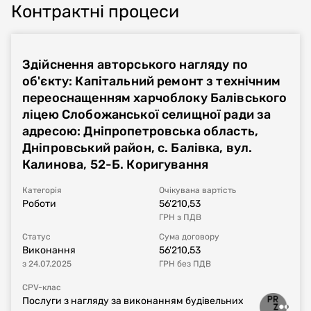
Контрактні процеси
Здійснення авторського нагляду по
об'єкту: Капітальний ремонт з технічним
переоснащенням харчоблоку Балівського
ліцею Слобожанської селищної ради за
адресою: Дніпропетровська область,
Дніпровський район, с. Балівка, вул.
Калинова, 52-Б. Коригування
Категорія
Очікувана вартість
Роботи
56'210,53
ГРН
з ПДВ
Статус
Сума договору
Виконання
56'210,53
з
24.07.2025
ГРН
без ПДВ
CPV-клас
Послуги з нагляду за виконанням будівельних