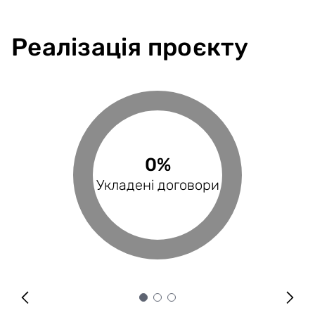
Реалізація проєкту
0%
0%
0%
Виконані поставки
Укладені договори
Оплачені рахунки