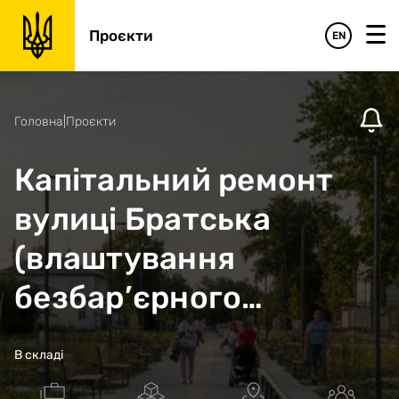
Проєкти
EN
Головна
|
Проєкти
Капітальний ремонт
вулиці Братська
(влаштування
безбар’єрного
маршруту для МГН) в
В складі
селищі Велика