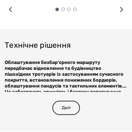
Технічне рішення
Облаштування безбар’єрного маршруту
передбачає відновлення та будівництво
пішохідних тротуарів із застосуванням сучасного
покриття, встановлення понижених бордюрів,
облаштування пандусів та тактильних елементів.
Це забезпечить зручність і безпеку пересування
У рамках реалізації проєкту передбачено:
для всіх категорій населення.
Будівництво та реконструкція тротуарів –
облаштування рівних пішохідних доріжок із твердим
Далі
покриттям (ФЕМ, асфальтобетон) відповідно до
державних будівельних норм. Пониження бордюрів –
облаштування заїздів у місцях пішохідних переходів
для зручності пересування людей на інвалідних