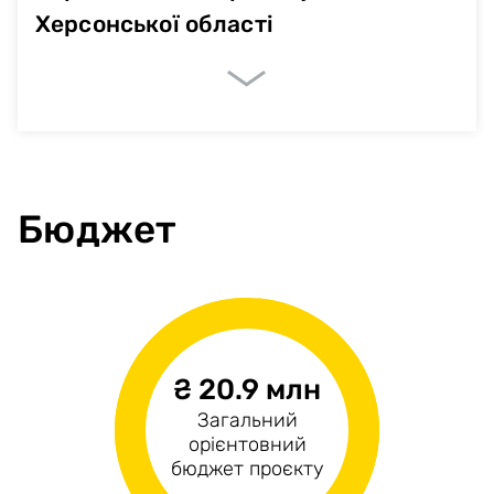
Херсонської області
Очікувані показники
Кількість населення
6334
Бюджет
₴ 20.9 млн
н/д
₴20.9 млн
Загальний
Операційні
Капітальні витрати
орієнтовний
витрати
бюджет проєкту