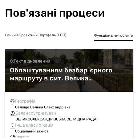
простору, підвищенню рівня безпеки та мобільності
мешканців, а також покращенню туристичної привабливості
Пов'язані процеси
населеного пункту.
Єдиний Проєктний Портфель (ЄПП)
Функціональні об’єкти
Об'єкт відновлення
Облаштуванням безбар`єрного
маршруту в смт. Велика
Олександрівка Херсонської області
Географія
Селище Велика Олександрівка
Балансоутримувач
ВЕЛИКООЛЕКСАНДРІВСЬКА СЕЛИЩНА РАДА
Інша класифікація
Соціальний захист
Статус