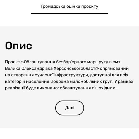
Громадська оцінка проєкту
Опис
Проєкт «Облаштування безбар’єрного маршруту в смт
Велика Олександрівка Херсонської області» спрямований
на створення сучасної інфраструктури, доступної для всіх
категорій населення, зокрема маломобільних груп. У рамках
реалізації буде виконано: облаштування пішохідних
тротуарів із використанням якісного покриття;
встановлення понижених бордюрів у місцях перетину з
проїжджою частиною; монтаж пандусів на ділянках зі
Далі
складним рельєфом; інтеграція тактильної плитки для
людей із вадами зору; організація зручних зон відпочинку та
переходів для безпечного пересування. Реалізація проєкту
сприятиме формуванню інклюзивного громадського