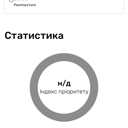
Реалізується
Статистика
0%
н/д
н/д
н/д
Фінансове
Індекс пріоритету
Оцінка проєкту
Індекс BRP
покриття