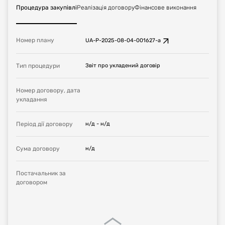
Процедура закупівлі
Реалізація договору
Фінансове виконання
Номер плану
UA-P-2025-08-04-001627-a
Тип процедури
Звіт про укладений договір
Номер договору, дата
укладання
Період дії договору
н/д
-
н/д
Сума договору
н/д
Постачальник за
договором