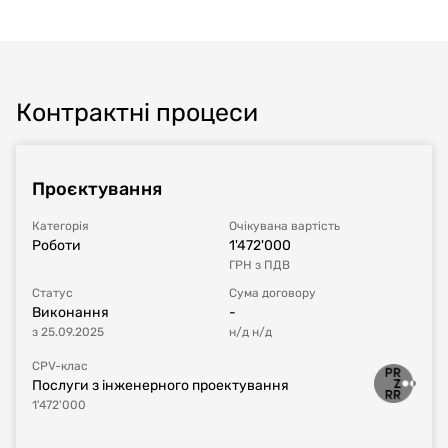
Контрактні процеси
Проєктування
Категорія
Очікувана вартість
Роботи
1'472'000
ГРН
з ПДВ
Статус
Сума договору
Виконання
-
з
25.09.2025
н/д
н/д
CPV-клас
Послуги з інженерного проектування
1'472'000