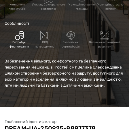
Олександрівка
Компонент
У складі Секторального
У складі портфелю
У складі портфелю
проєкту ЄПП
Портфелю
громади
регіону
Бериславського
Особливості
району Херсонської
області
Потребує
ПКД
Екологічна
Вплив на економічний
фінансування
затверджено
сертифікація
розвиток
Забезпечення вільного, комфортного та безпечного
пересування мешканців і гостей смт Велика Олександрівка
шляхом створення безбар’єрного маршруту, доступного для
всіх категорій населення, включно з людьми з інвалідністю,
літніми людьми та батьками з дитячими візочками.
Глобальний ідентифікатор
DREAM-UA-250925-88977378