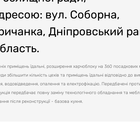
дресою: вул. Соборна,
ричанка, Дніпровський ра
бласть.
іх приміщень їдальні, розширення харчоблоку на 360 посадкових м
и збільшити кількість цехів та приміщень їдальні відповідно до ви
, водовідведення, опалення та електрофікацію. Передбачені про
трукція передбачає повну заміну технологічного обладнання та меблів
ння після реконструкції - базова кухня.