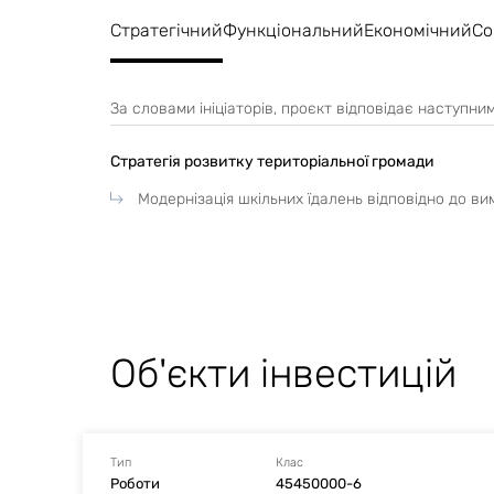
Стратегічний
Функціональний
Економічний
Со
За словами ініціаторів, проєкт відповідає наступн
Стратегія розвитку територіальної громади
Модернізація шкільних їдалень відповідно до вим
Об'єкти інвестицій
Тип
Клас
Роботи
45450000-6