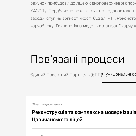
рахунок прибудови до ліцею одноповерхневої споруд
ХАССПу. Пердбачено реконструкцію водопостачання
заходи, ступінь вогнестійкості будівлі - ІІ . Реконс
харчоблоку. Технологічна модель організації харчува
Пов'язані процеси
Функціональні о
Єдиний Проєктний Портфель (ЄПП)
Об'єкт відновлення
Реконструкція та комплексна модернізація
Царичанського ліцей