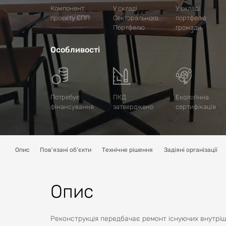
Компонент
У складі
У складі
проєкту ЄПП
Секторального
портфелю
Портфелю
громади
Особливості
Потребує
ПКД
Екологічна
фінансування
затверджено
сертифікація
Опис
Пов'язані об'єкти
Технічне рішення
Задіяні організації
Опис
Реконструкція передбачає ремонт існуючих внутрішн