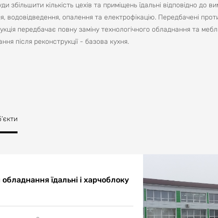
и збільшити кількість цехів та приміщень їдальні відповідно до ви
, водовідведення, опалення та електрофікацію. Передбачені про
трукція передбачає повну заміну технологічного обладнання та меблів
ння після реконструкції - базова кухня.
б’єкти
 обладнання їдальні і харчоблоку