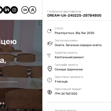
EN
Глобальний ідентифікатор
DREAM-UA-240225-2B7B4B00
Статус
Реалізується, Від Лис 2025
іцею
Сектор економіки
Освіта. Загальна середня освіта
Характер проєкту
а,
Капітальний ремонт
Географія проєкту
Селище Царичанка
Орієнтовна тривалість
9 місяців
Орієнтовний бюджет
ГРН 26'760'000
в в
Ініціатор проєкту