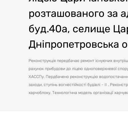
розташованого за а
буд.40а, селище Ца
Дніпропетровська о
Реконструкція передбачає ремонт існуючих внутрішн
рахунок прибудови до ліцею одноповерхневої споруд
ХАССПу. Пердбачено реконструкцію водопостачання
заходи, ступінь вогнестійкості будівлі - ІІ . Реконс
харчоблоку. Технологічна модель організації харчува