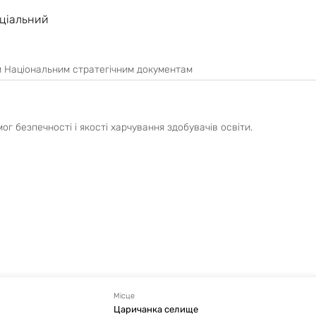
ціальний
им Національним стратегічним документам
ог безпечності і якості харчування здобувачів освіти.
Місце
Царичанка селище