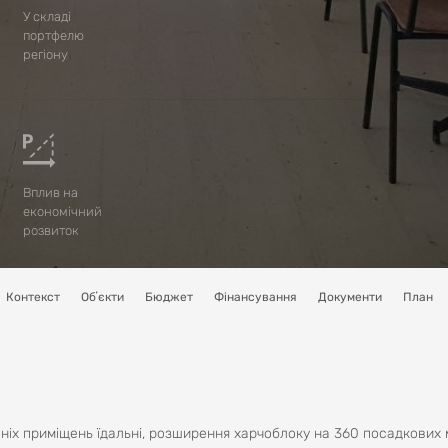
У складі
портфелю
регіону
Вплив на
економічний
розвиток
Контекст
Обʼєкти
Бюджет
Фінансування
Документи
План
іх приміщень їдальні, розширення харчоблоку на 360 посадкових м