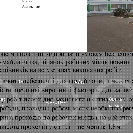
Статус
Активний
0%
н/д
ове
Оцінка
Індекс BRP
тя
проєкту