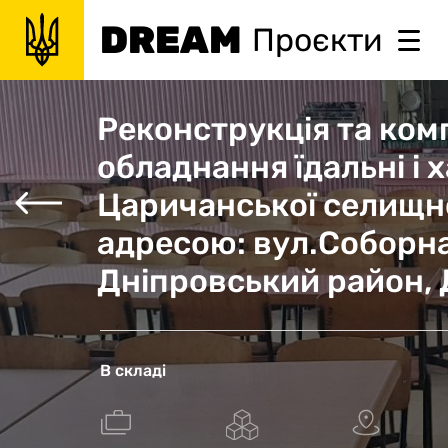
DREAM
Проєкти
Реконструкція та ком
обладнання їдальні і
Царичанської селищно
адресою: вул.Соборна
Дніпровський район, 
В складі