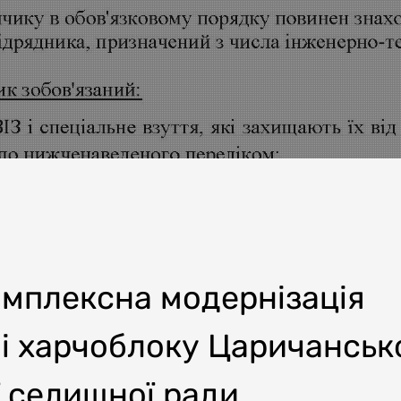
омплексна модернізація
 і харчоблоку Царичанськ
 селищної ради,