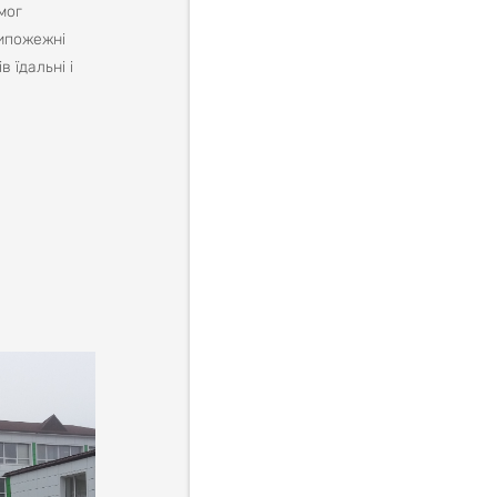
мог
типожежні
 їдальні і