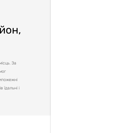
йон,
ісць. За
мог
типожежні
 їдальні і