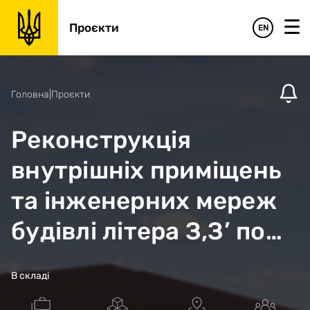
Проєкти
EN
Головна
|
Проєкти
Реконструкція
внутрішніх приміщень
та інженерних мереж
будівлі літера З,З’ по
вул. Лікарняній, 18 в м.
В складі
Запоріжжя