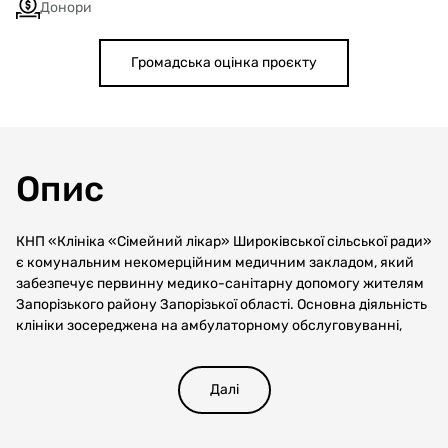
Донори
Громадська оцінка проєкту
Опис
КНП «Клініка «Сімейний лікар» Широківської сільської ради»
є комунальним некомерційним медичним закладом, який
забезпечує первинну медико-санітарну допомогу жителям
Запорізького району Запорізької області. Основна діяльність
клініки зосереджена на амбулаторному обслуговуванні,
консультаціях сімейних лікарів, профілактичній роботі, а
також підтримці пацієнтів з хронічними
захворюваннями.Проєктом пропонується реконструкція
Далі
внутрішніх приміщень існуючої будівлі хірургічного
відділення Клініки. Сучасні стандарти хірургічної допомоги