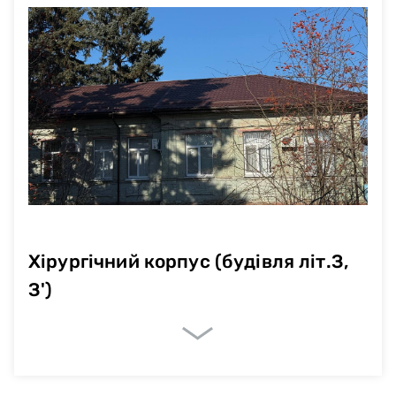
Хірургічний корпус (будівля літ.З,
З')
Очікувані показники