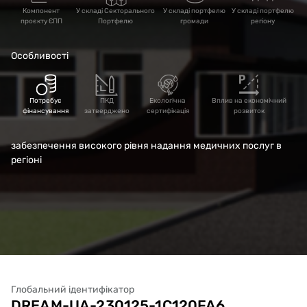
Компонент
У складі Секторального
У складі портфелю
У складі портфелю
проєкту ЄПП
Портфелю
громади
регіону
Особливості
Потребує
ПКД
Екологічна
Вплив на економічний
фінансування
затверджено
сертифікація
розвиток
забезпечення високого рівня надання медичних послуг в
регіоні
Глобальний ідентифікатор
DREAM-UA-230125-1C120FA6