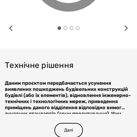
Технічне рішення
Даним проєктом передбачається усунення
виявлених пошкоджень будівельних конструкцій
будівлі (або їх елементів), відновлення інженерно-
технічних і технологічних мереж, приведення
приміщень даного відділення відповідно вимог
сучасних стандартів (зони проєктування). Чим
Проєкт передбачає:
значно покращити матеріально-технічну базу
всього медичного закладу та шляхом
перепланування деяких приміщень шляхом
Далі
реконструкції створити сучасний хірургічний
демонтажу наявних перегородок, монтажу нових,