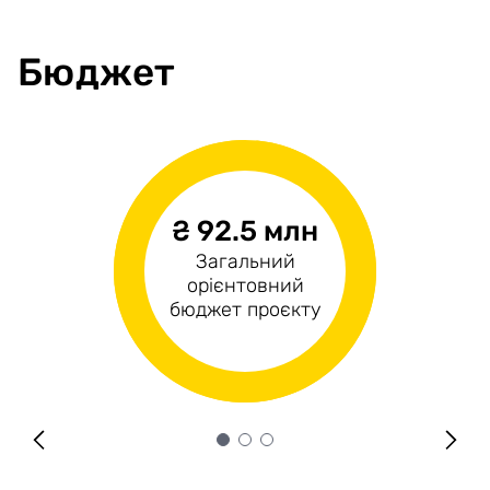
Площа приміщень
1304,42
Бюджет
₴ 92.5 млн
₴24.6 млн
₴67.9 млн
Загальний
Операційні
Капітальні витрати
орієнтовний
витрати
бюджет проєкту