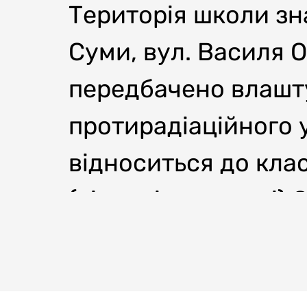
Територія школи зн
Суми, вул. Василя О
передбачено влашту
протирадіаційного у
відноситься до клас
(відповідальності) 
"Визначення класу н
Код об'єкту згідно