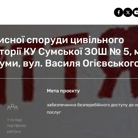
исної споруди цивільного
торії КУ Сумської ЗОШ № 5, 
уми, вул. Василя Огієвськог
Мета проєкту
забезпечення безперебійного доступу до ос
послуг
У складі
портфелю
регіону