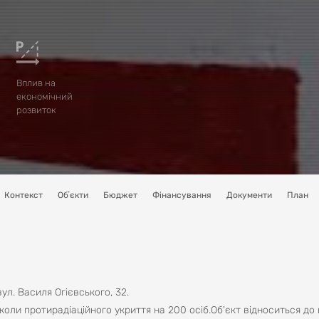
Вплив на
економічний
розвиток
Контекст
Обʼєкти
Бюджет
Фінансування
Документи
План
ул. Василя Огієвського, 32.
оли протирадіаційного укриття на 200 осіб.Об'єкт відноситься до