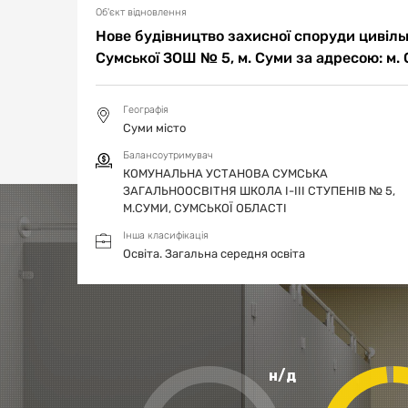
127.10. Рівень землі на вході - на відм. 129.80.
Об'єкт відновлення
Нове будівництво захисної споруди цивільн
Сумської ЗОШ № 5, м. Суми за адресою: м. 
Географія
Суми місто
Балансоутримувач
КОМУНАЛЬНА УСТАНОВА СУМСЬКА
ЗАГАЛЬНООСВІТНЯ ШКОЛА I-IIІ СТУПЕНІВ № 5,
М.СУМИ, СУМСЬКОЇ ОБЛАСТІ
Інша класифікація
Освіта.
Загальна середня освіта
н/д