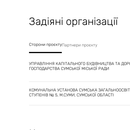
будівель та споруд 
площа приміщень ПР
Задіяні організації
приміщень - 3,0 м. 
Сторони проєкту
Кодексу цивільного
Партнери проєкту
створення, утрима
УПРАВЛІННЯ КАПІТАЛЬНОГО БУДІВНИЦТВА ТА ДО
ГОСПОДАРСТВА СУМСЬКОЇ МІСЬКОЇ РАДИ
цивільного захисту
КОМУНАЛЬНА УСТАНОВА СУМСЬКА ЗАГАЛЬНООСВІТН
фонду та ведення й
СТУПЕНІВ № 5, М.СУМИ, СУМСЬКОЇ ОБЛАСТІ
постановою Кабінету
березня 2017 року 