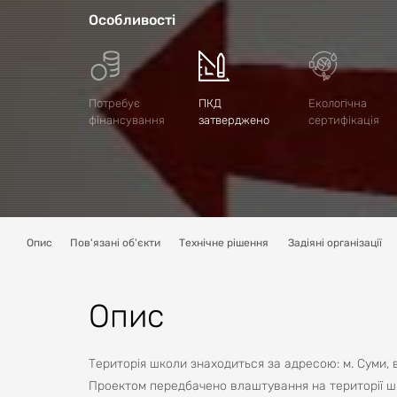
Особливості
Потребує
ПКД
Екологічна
фінансування
затверджено
сертифікація
Опис
Пов'язані об'єкти
Технічне рішення
Задіяні організації
Опис
Територія школи знаходиться за адресою: м. Суми, в
Проектом передбачено влаштування на території шк