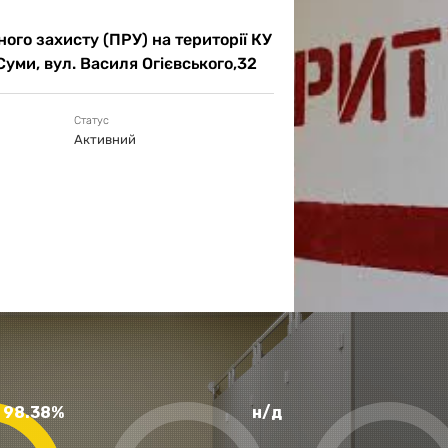
ого захисту (ПРУ) на території КУ
Суми, вул. Василя Огієвського,32
Статус
Активний
98.38%
н/д