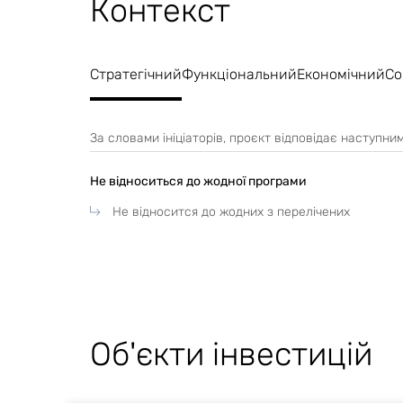
Контекст
передбачено укритт
Стратегічний
Функціональний
Економічний
Со
процесу у завчасно
цивільного захисту
За словами ініціаторів, проєкт відповідає наступн
призначення) із за
Не відноситься до жодної програми
Не відносится до жодних з перелічених
протирадіаційних ук
розташованих захи
захисту (спорудах 
Об'єкти інвестицій
захисними властив