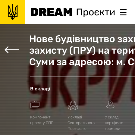
DREAM
Проєкти
Нове будівництво зах
захисту (ПРУ) на тери
Суми за адресою: м. С
В складі
Компонент
У складі
У складі
проєкту ЄПП
Секторального
портфелю
Портфелю
громади