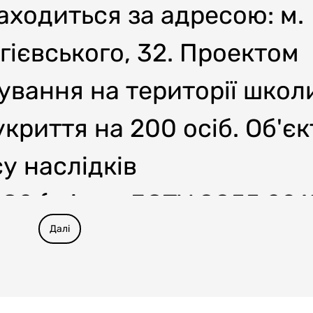
аходиться за адресою: м.
гієвського, 32. Проектом
вання на території школ
криття на 200 осіб. Об'єк
у наслідків
СС2 (згідно ДСТУ 8855:201
Далі
аслідків (відповідальност
 Національного класифікат