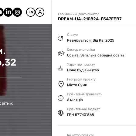
EN
Глобальний ідентифікатор
DREAM-UA-210824-F547FEB7
Статус
Реалізується, Від Кві 2025
м.
Сектор економіки
Освіта. Загальна середня освіта
о,32
Характер проєкту
Нове будівництво
Географія проєкту
Місто Суми
Орієнтовна тривалість
6 місяців
вітніх
Орієнтовний бюджет
ГРН 57'740'868
Ініціатор проєкту