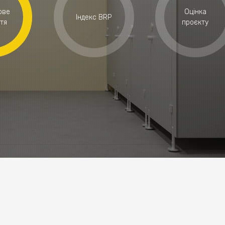
ове
Оцінка
Індекс BRP
тя
проєкту