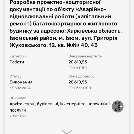
Розробка проектно-кошторисної
Номер плану
UA-P-2023-12-19-002847-c
документації по об’єкту «Аварійно-
відновлювальні роботи (капітальний
Тип процедури
Звіт про укладений договір
ремонт) багатоквартирного житлового
будинку за адресою: Харківська область,
Номер договору, дата
UA-2023-12-19-006330-a-b1
від
19.12.2023
Ізюмський район, м. Ізюм, вул. Григорія
укладання
Жуковського, 12, кв. №№ 40, 43
Період дії договору
19.12.2023
-
31.12.2023
Категорія
Очікувана вартість
Роботи
20'610,53
ГРН
з ПДВ
Сума договору
6'600
UAH
з ПДВ
Статус
Сума договору
Виконання
20'610,53
Постачальник за
ТОВАРИСТВО З ОБМЕЖЕНОЮ
з
05.12.2024
ГРН
без ПДВ
договором
ВІДПОВІДАЛЬНІСТЮ "РЕМБУДКОНСАЛТІНГ"
CPV-клас
Архітектурні, будівельні, інженерні та інспекційні
послуги
20'610,53