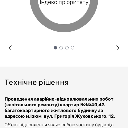
Індекс пріоритету
Оцінка проєкту
Індекс BRP
покриття
Технічне рішення
Проведення аварійно-відновлювальних робот
(капітального ремонту) квартир №№40,43
багатоквартирного житлового будинку за
адресою м.Ізюм, вул. Григорія Жуковського, 12.
Об'єкт відновлення являє собою частину будівлі,а