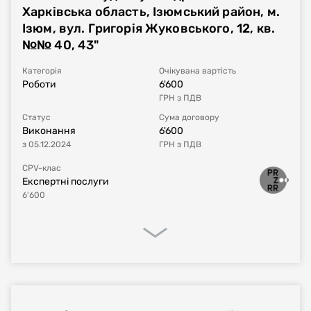
Номер договору, дата
UA-2024-04-25-004077-a-c1
від
22.05.2024
Харківська область, Ізюмський район, м.
укладання
Ізюм, вул. Григорія Жуковського, 12, кв.
№№ 40, 43"
Період дії договору
22.05.2024
-
31.12.2024
Категорія
Очікувана вартість
Сума договору
4'092'800,23
UAH
з ПДВ
Роботи
6'600
ГРН
з ПДВ
Постачальник за
ТОВАРИСТВО З ОБМЕЖЕНОЮ
Статус
Сума договору
договором
ВІДПОВІДАЛЬНІСТЮ "СЛОБОЖАНСЬКА
Виконання
6'600
БУДІВЕЛЬНА КОМПАНІЯ САРГОН"
з
05.12.2024
ГРН
з ПДВ
CPV-клас
Експертні послуги
6'600
Процедура закупівлі
Реалізація договору
Фінансове виконання