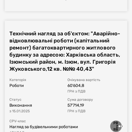
Процедура закупівлі
Реалізація договору
Фінансове виконання
Технічний нагляд за об'єктом: "Аварійно-
Номер плану
UA-P-2023-10-30-000561-c
відновлювальні роботи (капітальний
ремонт) багатоквартирного житлового
Тип процедури
Звіт про укладений договір
будинку за адресою: Харківська область,
Ізюмський район, м. Ізюм, вул. Григорія
Номер договору, дата
UA-2023-10-30-001863-a-c1
від
26.10.2023
Жуковського,12 кв. №№ 40,43"
укладання
Категорія
Очікувана вартість
Період дії договору
23.10.2023
-
31.12.2023
Роботи
60'604,8
ГРН
з ПДВ
Сума договору
20'610,53
UAH
без ПДВ
Статус
Сума договору
Виконання
57'714,19
з
15.01.2025
ГРН
з ПДВ
Постачальник за
ГОРСТ ОЛЕКСАНДР ОЛЕКСАНДРОВИЧ
договором
CPV-клас
Нагляд за будівельними роботами