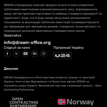
DREAM упорядковує ключові процеси на всіх етапах управління
публічними інвестиціями в режимі реального часу, впроваджуючи
кращі світові практики підготовки та найвищі стандарти прозорості та
підзвітності. Будь-хто в будь-якому місці може контролювати
планування та реалізацію публічних інвестицій та використовувати
цю інформацію для зменшення ризиків, створення точної звітності та
покращення загальної ефективності використання коштів.
Звертайся
info@dream-office.org
Слідкуй за нами
Підтримай Україну
Дякуємо
DREAM впроваджується Міністерством розвитку громад та територій
України, Агентством Відновлення та Проєктним офісом DREAM за
підтримки уряду Норвегії. Виконавчий партнер у реалізації проєкту - Open
Contracting Partnership.