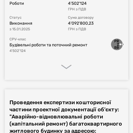
Роботи
4'502'124
ГРН
з ПДВ
Статус
Сума договору
Виконання
4'092'800,23
з
15.01.2025
ГРН
з ПДВ
CPV-клас
Будівельні роботи та поточний ремонт
4'502'124
Процедура закупівлі
Реалізація договору
Фінансове виконання
Проведення експертизи кошторисної
Номер плану
UA-P-2024-04-25-002469-a
частини проектної документації об’єкту:
"Аварійно-відновлювальні роботи
Тип процедури
Відкриті торги
(капітальний ремонт) багатоквартирного
житлового будинку за адресою: