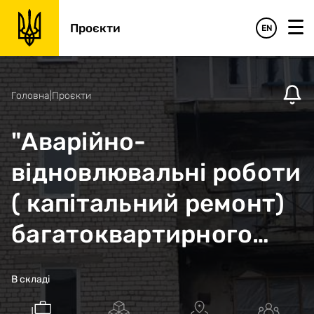
Проєкти
EN
Головна
|
Проєкти
"Аварійно-
відновлювальні роботи
( капітальний ремонт)
багатоквартирного
житлового будинку за
В складі
адресою: Харківська