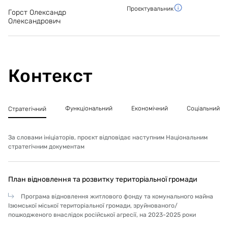
Проєктувальник
Горст Олександр
-заміна труб каналізації кв.40,43 (без встановлення
Олександрович
сантехнічного обладнання, яке буде відновлюватись
згідно іншого проекту);
-Заміна труб та радіаторів системи опалення кв.
№40,43;
Контекст
-заміна труб газопостачання кв. №40,43 (з
встановленням нових газових плит);
Функціональний
Економічний
Соціальний
Стратегічний
-заміна вхідних дверей кв.№40,43
За словами ініціаторів, проєкт відповідає наступним Національним
стратегічним документам
План відновлення та розвитку територіальної громади
Програма відновлення житлового фонду та комунального майна
Ізюмської міської територіальної громади, зруйнованого/
пошкодженого внаслідок російської агресії, на 2023-2025 роки