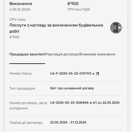
Виконання
8'900
з
05.12.2024
ГРН
без ПДВ
CPV-клас
Послуги з нагляду за виконанням будівельних
робіт
8'900
Процедура закупівлі
Реалізація договору
Фінансове виконання
Номер плану
UA-P-2024-05-23-010790-a
Тип процедури
Звіт про укладений договір
Номер договору, дата
UA-2024-05-23-008484-a-b1
від
22.05.2024
укладання
Період дії договору
22.05.2024
-
31.12.2024