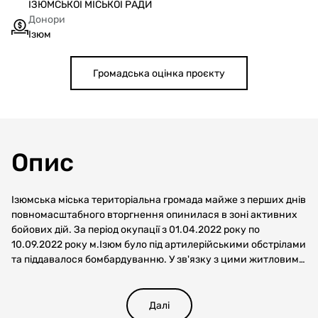
ІЗЮМСЬКОЇ МІСЬКОЇ РАДИ
Донори
Ізюм
Громадська оцінка проєкту
Опис
Ізюмська міська територіальна громада майже з перших днів
повномасштабного вторгнення опинилася в зоні активних
бойових дій. За період окупації з 01.04.2022 року по
10.09.2022 року м.Ізюм було під артилерійськими обстрілами
та піддавалося бомбардуванню. У зв'язку з цими житловими
будинками виявлено значних пошкоджень. Житловий
будинок за адресою вул. Григорія Жуковського, 12, зазнав
значних пошкоджень. Метою даного проєкту є проведення
Далі