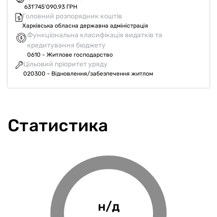
631'745'090,93 ГРН
Головний розпорядник коштів
Харківська обласна державна адміністрація
Функціональна класифікація видатків та
кредитування бюджету
0610 - Житлове господарство
Цільовий пріоритет уряду
020300 - Відновлення/забезпечення житлом
Статистика
0.44%
н/д
н/д
н/д
Фінансове