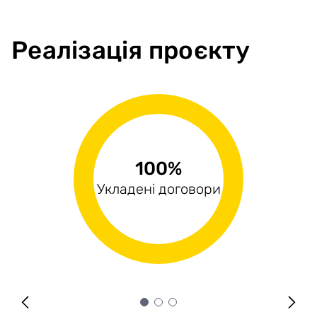
Реалізація проєкту
97.76%
100%
100%
Виконані поставки
Укладені договори
Оплачені рахунки