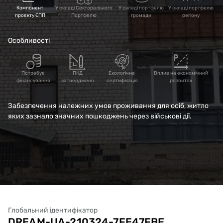
область, Ізюмського
Компонент
У складі Секторального
У складі портфелю
У складі портфелю
проєкту ЄПП
Портфелю
громади
регіону
району, м. Ізюм, вул.
Особливості
Григорія Жуковського,
12, кв. №№ 40, 43"
Потребує
ПКД
Екологічна
Вплив на економічний
фінансування
затверджено
сертифікація
розвиток
Забезпечення належних умов проживання для осіб, житло
яких зазнало значних пошкоджень через військові дії.
Глобальний ідентифікатор
DREAM-UA-210324-7FE47FBE