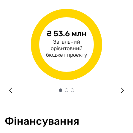
₴ 53.6 млн
н/д
₴53.6 млн
Загальний
Операційні
Капітальні витрати
орієнтовний
витрати
бюджет проєкту
Фінансування