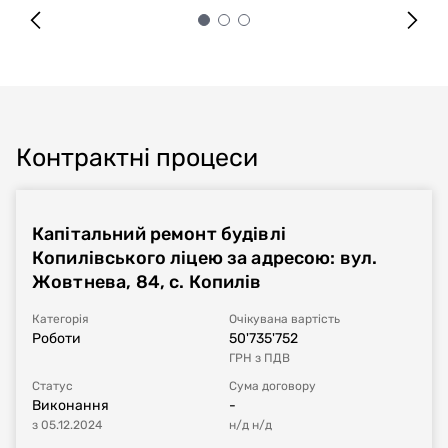
Контрактні процеси
Капітальний ремонт будівлі
Копилівського ліцею за адресою: вул.
Жовтнева, 84, с. Копилів
Категорія
Очікувана вартість
Роботи
50'735'752
ГРН
з ПДВ
Статус
Сума договору
Виконання
-
з
05.12.2024
н/д
н/д