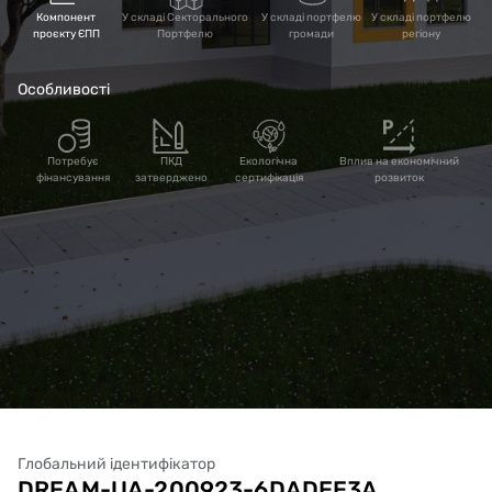
Компонент
У складі Секторального
У складі портфелю
У складі портфелю
проєкту ЄПП
Портфелю
громади
регіону
Особливості
Потребує
ПКД
Екологічна
Вплив на економічний
фінансування
затверджено
сертифікація
розвиток
Глобальний ідентифікатор
DREAM-UA-200923-6DADEE3A