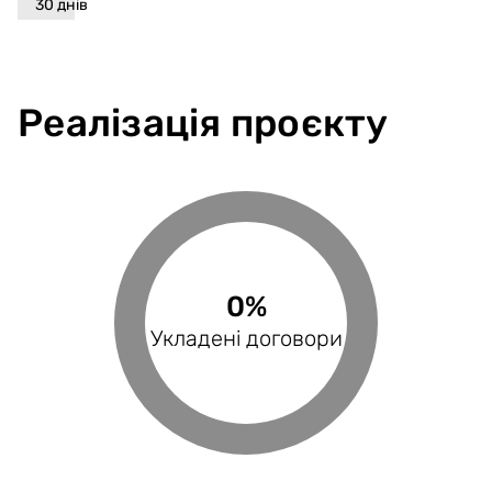
30
днів
Реалізація проєкту
0%
0%
0%
Виконані поставки
Укладені договори
Оплачені рахунки