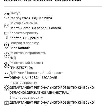
Статус
Реалізується, Від Сер 2024
Сектор економіки
Освіта. Загальна середня освіта
Характер проєкту
Капітальний ремонт
Географія проєкту
Село Копилів
Орієнтовна тривалість
Н/Д
Орієнтовний бюджет
ГРН 53'577'406
Публічний інвестиційний проєкт
DREAM-UA-150824-B7CADA1E
Ініціатор проєкту
ДЕПАРТАМЕНТ РЕГІОНАЛЬНОГО РОЗВИТКУ КИЇВСЬКОЇ
ОБЛАСНОЇ ДЕРЖАВНОЇ АДМІНІСТРАЦІЇ
Виконавець проєкту
ДЕПАРТАМЕНТ РЕГІОНАЛЬНОГО РОЗВИТКУ КИЇВСЬКОЇ