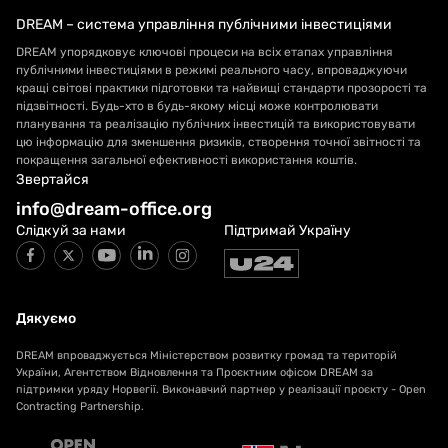
DREAM – система управління публічними інвестиціями
DREAM упорядковує ключові процеси на всіх етапах управління
публічними інвестиціями в режимі реального часу, впроваджуючи
кращі світові практики підготовки та найвищі стандарти прозорості та
підзвітності. Будь-хто в будь-якому місці може контролювати
планування та реалізацію публічних інвестицій та використовувати
цю інформацію для зменшення ризиків, створення точної звітності та
покращення загальної ефективності використання коштів.
Звертайся
info@dream-office.org
Слідкуй за нами
Підтримай Україну
Дякуємо
DREAM впроваджується Міністерством розвитку громад та територій
України, Агентством Відновлення та Проєктним офісом DREAM за
підтримки уряду Норвегії. Виконавчий партнер у реалізації проєкту - Open
Contracting Partnership.