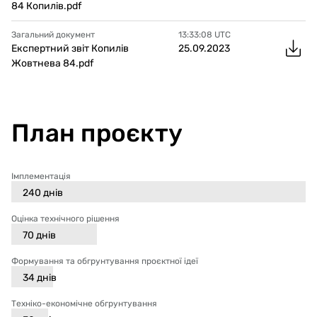
84 Копилів.pdf
Загальний документ
13:33:08
UTC
Експертний звіт Копилів
25.09.2023
Жовтнева 84.pdf
План проєкту
Імплементація
240
днів
Оцінка технічного рішення
70
днів
Формування та обгрунтування проєктної ідеї
34
днів
Техніко-економічне обгрунтування