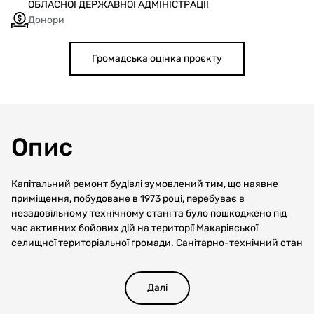
ОБЛАСНОЇ ДЕРЖАВНОЇ АДМІНІСТРАЦІЇ
Донори
Громадська оцінка проєкту
Опис
Капітальний ремонт будівлі зумовлений тим, що наявне
приміщення, побудоване в 1973 році, перебуває в
незадовільному технічному стані та було пошкоджено під
час активних бойових дій на території Макарівської
селищної територіальної громади. Санітарно-технічний стан
приміщення не відповідає чинним стандартам, що
призводить до неналежної підготовки учнів до освітнього
процесу, занять фізичною культурою і спортом
Далі
Мета проєкту: