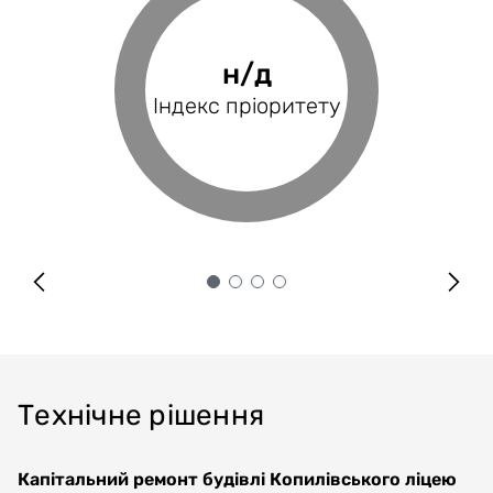
32.59%
н/д
н/д
н/д
Фінансове
Індекс пріоритету
Оцінка проєкту
Індекс BRP
покриття
Технічне рішення
Капітальний ремонт будівлі Копилівського ліцею