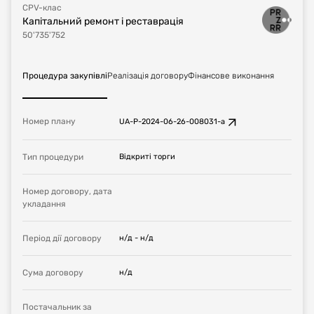
CPV-клас
Капітальний ремонт і реставрація
50'735'752
Процедура закупівлі
Реалізація договору
Фінансове виконання
Номер плану
UA-P-2024-06-26-008031-a
Тип процедури
Відкриті торги
Номер договору, дата
укладання
Період дії договору
н/д
-
н/д
Сума договору
н/д
Постачальник за