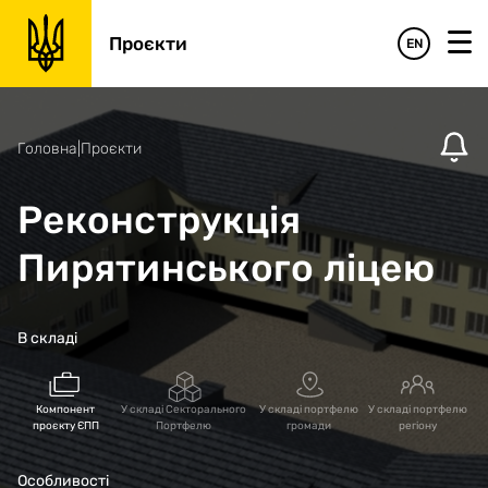
Проєкти
EN
Головна
|
Проєкти
Реконструкція
Пирятинського ліцею
В складі
Компонент
У складі Секторального
У складі портфелю
У складі портфелю
проєкту ЄПП
Портфелю
громади
регіону
Особливості