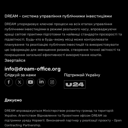
DREAM – система управління публічними інвестиціями
DREAM упорядковує ключові процеси на всіх етапах управління
публічними інвестиціями в режимі реального часу, впроваджуючи
кращі світові практики підготовки та найвищі стандарти прозорості та
підзвітності. Будь-хто в будь-якому місці може контролювати
планування та реалізацію публічних інвестицій та використовувати
цю інформацію для зменшення ризиків, створення точної звітності та
покращення загальної ефективності використання коштів.
Звертайся
info@dream-office.org
Слідкуй за нами
Підтримай Україну
Дякуємо
DREAM впроваджується Міністерством розвитку громад та територій
України, Агентством Відновлення та Проєктним офісом DREAM за
підтримки уряду Норвегії. Виконавчий партнер у реалізації проєкту - Open
Contracting Partnership.