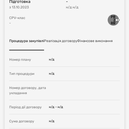
Підготовка
-
з
13.10.2023
н/д
н/д
CPV-клас
-
Процедура закупівлі
Реалізація договору
Фінансове виконання
Номер плану
н/д
Тип процедури
н/д
Номер договору, дата
укладання
Період дії договору
н/д
-
н/д
Сума договору
н/д