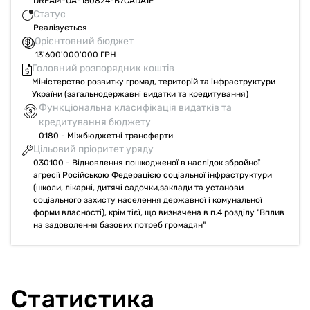
DREAM-UA-150824-B7CADA1E
Статус
Реалізується
Орієнтовний бюджет
13'600'000'000 ГРН
Головний розпорядник коштів
Міністерство розвитку громад, територій та інфраструктури
України (загальнодержавні видатки та кредитування)
Функціональна класифікація видатків та
кредитування бюджету
0180 - Міжбюджетні трансферти
Цільовий пріоритет уряду
030100 - Відновлення пошкодженої в наслідок збройної
агресії Російською Федерацією соціальної інфраструктури
(школи, лікарні, дитячі садочки,заклади та установи
соціального захисту населення державної і комунальної
форми власності), крім тієї, що визначена в п.4 розділу "Вплив
на задоволення базових потреб громадян"
Статистика