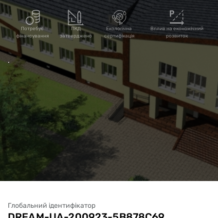
Потребує
ПКД
Екологічна
Вплив на економічний
фінансування
затверджено
сертифікація
розвиток
.
Глобальний ідентифікатор
DREAM-UA-200923-5B878C69