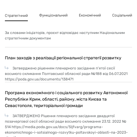
документацією та технологічною картою на скріплені
теплоізоляційно-оздоблювальні фасадні системи
Функціональний
Економічний
Соціальний
Стратегічний
ВАUМІТ з урахуванням інженерно­ технологічного
супроводження компанії БАУМІТ УКРАЇНА.
За словами ініціаторів, проєкт відповідає наступним Національним
Утеплення цоколю будівлі, підземної частини
стратегічним документам
фундаменту, що піддаються інтенсивному впливу
вологи і механічним навантаженням виконано з
використанням еструдованого пінополістиролу з
План заходів з реалізації регіональної стратегії розвитку
заведення не менше 1,0 м нижче від спланованої
поверхні землі з наступним лаштуванням
Затверджено рішенням пленарного засідання п'ятої сесії
гідроізоляційного шару по системі теплоізоляції та
восьмого скликання Полтавської обласної ради №188 від 06.07.2021
з'єднанням із відсікаючою горизонтальною
https://poda.gov.ua/documents/138471
гідроізоляцією.
Програма економічного і соціального розвитку Автономної
Оздоблення поверхонь фасаду будинку виконувати із
Республіки Крим, області, району, міста Києва та
застосуванням тонкошарових декоративних
Севастополя, територіальної громади
штукатурок Baumit, що володіють ознакою НГ і є
негорючими. Оздоблення цокольної частини
ЗАТВЕРДЖЕНО Рішення пленарного засідання двадцятої
виконувати за допомогою фасадної керамічної
позачергової сесії обласної ради восьмого скликання 23.12. 2022 №
плитки.
514 https://media.poda.gov.ua/docs/5ljfvarg/programa-
ekonomichnogo-i-sotsialnogo-rozvytku-poltavskoyi-oblasti-na-2023-