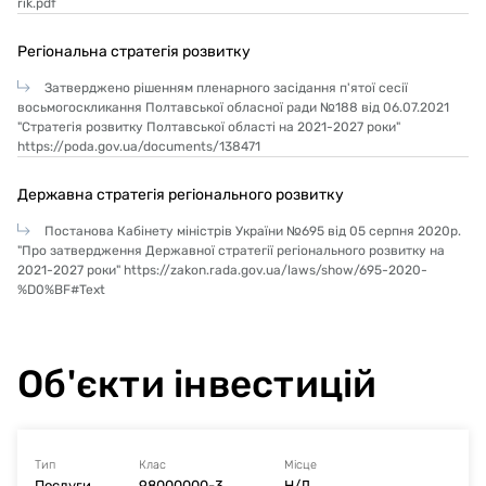
rik.pdf
Конструкції горищного перекриття утеплюються з
боку горища 2-ма (100+100 мм) шарами мінеральних
плит із базальтового волокна щільністю 35 кг/м3
Регіональна стратегія розвитку
Техноніколь, що укладаються на шар пароізоляційної
Затверджено рішенням пленарного засідання п'ятої сесії
плівки. Закінчення роботи з нанесення кожного
восьмогоскликання Полтавської обласної ради №188 від 06.07.2021
окремого шару збірної системи слід засвідчувати
"Стратегія розвитку Полтавської області на 2021-2027 роки"
актом огляду прихованих робіт, який складають за
https://poda.gov.ua/documents/138471
формою згідно з додатком 9 ДБН А.3.1 -5.
Державна стратегія регіонального розвитку
Усі металеві деталі, що стикаються з системою
утеплення абопідлягають схову під систему
Постанова Кабінету міністрів України №695 від 05 серпня 2020р.
утеплення, очистити від іржі і захистити від розвитку
"Про затвердження Державної стратегії регіонального розвитку на
корозії ґрунтовками по металу або лакофарбовим
2021-2027 роки" https://zakon.rada.gov.ua/laws/show/695-2020-
покриттям.Покриття даху виконується із
%D0%BF#Text
металочерепиці типу «Монтеррей». В якості
решетування прийнято дерев'яні дошки перерізом
30х100мм.
Об'єкти інвестицій
Дерев'яні елементи виконувати з пиломатеріалів
хвойних порід по ГОСТ 8486-86* з розмірами по ГОСТ
24454-80* Е. Деревина повинна бути вологістю не
більше 25%, крім того заготовки пиломатеріалів
Тип
Клас
Місце
повинні відповідати наступним вимогам: ширина
Послуги
98000000-3
Н/Д