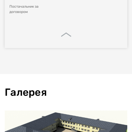
Постачальник за
договором
Галерея