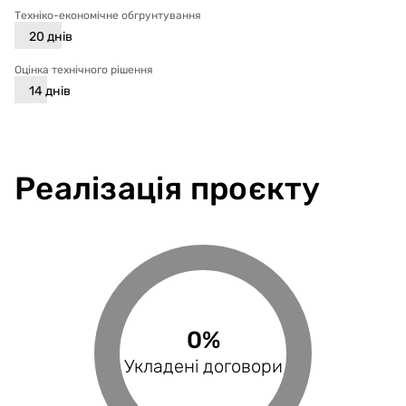
Техніко-економічне обгрунтування
20
днів
Оцінка технічного рішення
14
днів
Реалізація проєкту
0%
0%
0%
Виконані поставки
Укладені договори
Оплачені рахунки