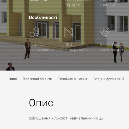
Портфелю
громади
Особливості
Потребує
ПКД
Екологічна
фінансування
затверджено
сертифікація
Опис
Пов'язані об'єкти
Технічне рішення
Задіяні організації
Опис
збільшення кількості навчальних місць