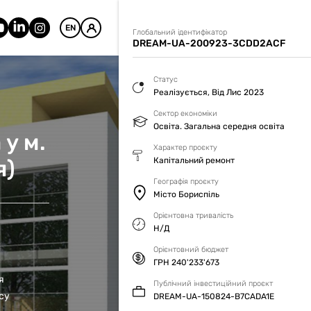
EN
Глобальний ідентифікатор
DREAM-UA-200923-3CDD2ACF
Статус
Реалізується, Від Лис 2023
Сектор економіки
Освіта. Загальна середня освіта
 у м.
Характер проєкту
я)
Капітальний ремонт
Географія проєкту
Місто Бориспіль
Орієнтовна тривалість
Н/Д
Орієнтовний бюджет
ГРН 240'233'673
я
Публічний інвестиційний проєкт
су
DREAM-UA-150824-B7CADA1E