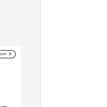
 ЄПП
ською