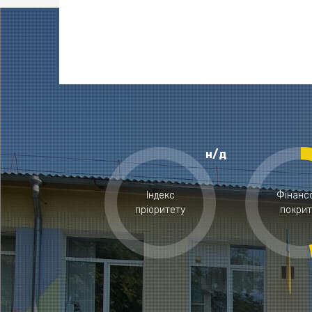
н/д
Індекс
Фінанс
пріоритету
покрит