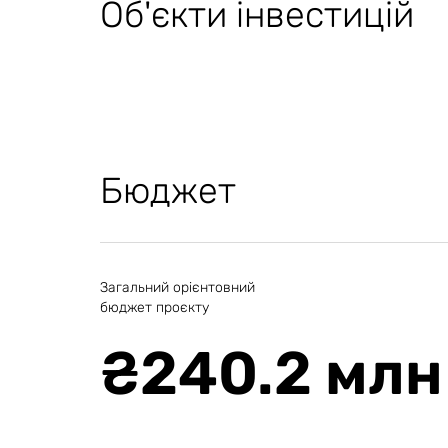
Об'єкти інвестицій
Бюджет
Загальний орієнтовний
бюджет проєкту
₴
240.2 млн