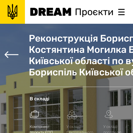
DREAM
Проєкти
Реконструкція Борисп
Костянтина Могилка Б
Київської області по 
Бориспіль Київської о
В складі
Компонент
У складі
У складі
проєкту ЄПП
Секторального
портфелю