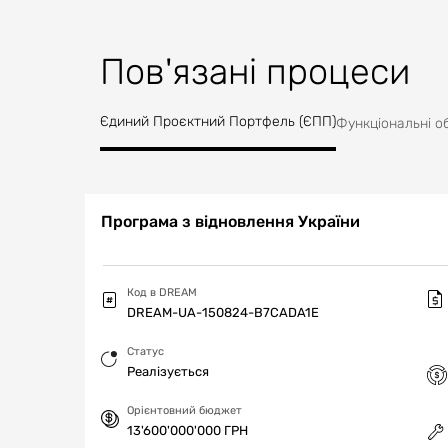
Пов'язані процеси
Єдиний Проєктний Портфель (ЄПП)
Функціональні о
Програма з відновлення України
Код в DREAM
DREAM-UA-150824-B7CADA1E
Статус
Реалізується
Орієнтовний бюджет
13'600'000'000 ГРН