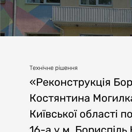
Технічне рішення
«Реконструкція Бор
Костянтина Могилка
Київської області 
16-а у м. Бориспіль 