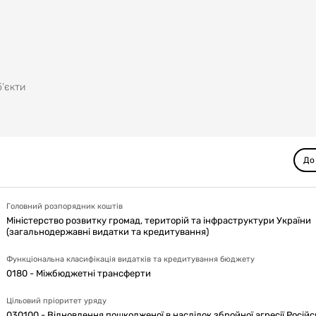
б’єкти
До
Головний розпорядник коштів
Міністерство розвитку громад, територій та інфраструктури України
(загальнодержавні видатки та кредитування)
Функціональна класифікація видатків та кредитування бюджету
0180 - Міжбюджетні трансферти
Цільовий пріоритет уряду
030100 - Відновлення пошкодженої в наслідок збройної агресії Росій