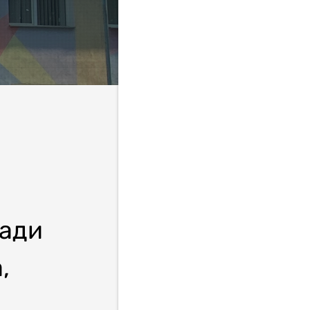
ради
,