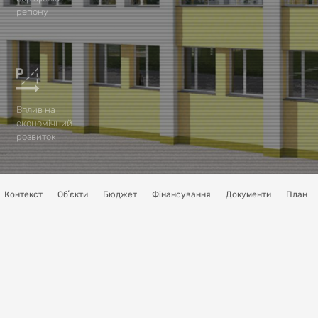
регіону
Вплив на
економічний
розвиток
Контекст
Обʼєкти
Бюджет
Фінансування
Документи
План