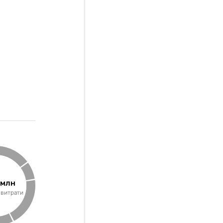
 млн
 витрати