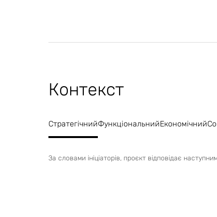
Контекст
Стратегічний
Функціональний
Економічний
Со
За словами ініціаторів, проєкт відповідає наступн