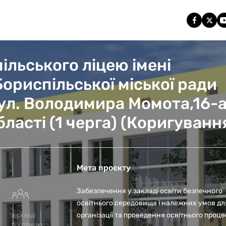
ільського ліцею імені
ориспільської міської ради
вул. Володимира Момота,16-а
бласті (1 черга) (Коригуванн
Мета проєкту
Забезпечення у закладі освіти безпечного
освітнього середовища і належних умов дл
організації та проведення освітнього проце
У складі
портфелю