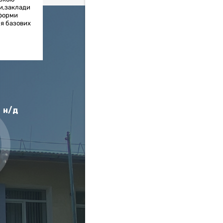
ки,заклади
 форми
ня базових
н/д