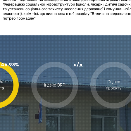
Федерацією соціальної інфраструктури (школи, лікарні, дитячі садоч
та установи соціального захисту населення державної і комунальної
власності), крім тієї, що визначена в п.4 розділу "Вплив на задоволен
потреб громадян"
46.93%
н/д
ове
Оцінка
Індекс BRP
тя
проєкту