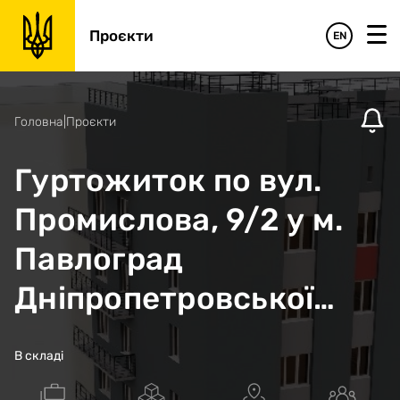
Проєкти
EN
Головна
|
Проєкти
Гуртожиток по вул.
Промислова, 9/2 у м.
Павлоград
Дніпропетровської
області (житло для
В складі
внутрішньо