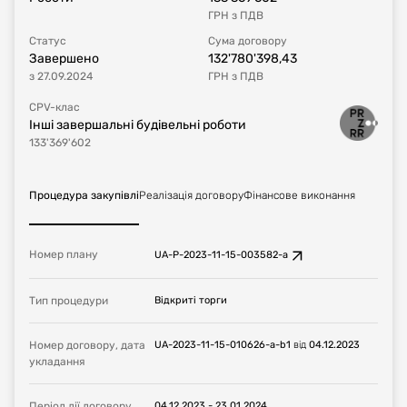
ГРН
з ПДВ
Статус
Сума договору
Завершено
132'780'398,43
з
27.09.2024
ГРН
з ПДВ
CPV-клас
Інші завершальні будівельні роботи
133'369'602
Процедура закупівлі
Реалізація договору
Фінансове виконання
Номер плану
UA-P-2023-11-15-003582-a
Тип процедури
Відкриті торги
Номер договору, дата
UA-2023-11-15-010626-a-b1
від
04.12.2023
укладання
Період дії договору
04.12.2023
-
23.01.2024