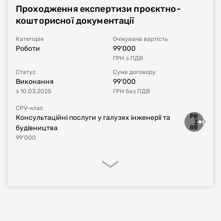
Проходження експертизи проєктно-
Номер плану
UA-P-2023-12-21-001123-a
кошторисної документації
Тип процедури
Звіт про укладений договір
Категорія
Очікувана вартість
Роботи
99'000
ГРН
з ПДВ
Номер договору, дата
UA-2023-12-21-002693-a-c1
від
21.12.2023
укладання
Статус
Сума договору
Виконання
99'000
з
10.03.2025
ГРН
без ПДВ
Період дії договору
21.12.2023
-
31.12.2025
CPV-клас
Консультаційні послуги у галузях інженерії та
Сума договору
402'900
UAH
без ПДВ
будівництва
99'000
Постачальник за
ТОВАРИСТВО З ОБМЕЖЕНОЮ
договором
ВІДПОВІДАЛЬНІСТЮ "БК "ДНІПРОБУД"
Процедура закупівлі
Реалізація договору
Фінансове виконання