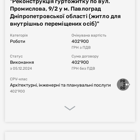
"Реконструкція гуртожитку по вул.
Промислова, 9/2 у м. Павлоград
Тип процедури
Відкриті торги
Дніпропетровської області (житло для
внутрішньо переміщених осіб)"
Номер договору, дата
UA-2023-12-07-004348-a-a1
від
21.12.2023
укладання
Категорія
Очікувана вартість
Роботи
402'900
ГРН
з ПДВ
Період дії договору
21.12.2023
-
31.12.2025
Статус
Сума договору
Виконання
402'900
Сума договору
997'000
UAH
без ПДВ
з
05.12.2024
ГРН
без ПДВ
Постачальник за
ФОП Троценко В.Г.
CPV-клас
договором
Архітектурні, інженерні та планувальні послуги
402'900
Процедура закупівлі
Реалізація договору
Фінансове виконання