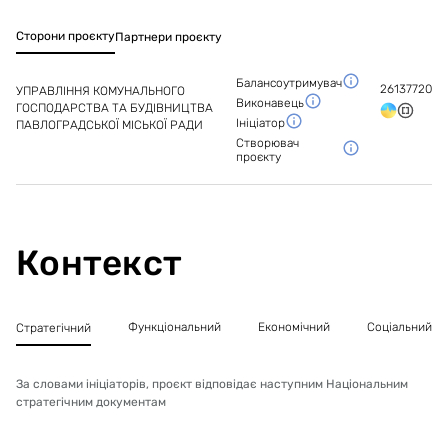
Сторони проєкту
Партнери проєкту
Балансоутримувач
26137720
УПРАВЛІННЯ КОМУНАЛЬНОГО
Виконавець
ГОСПОДАРСТВА ТА БУДІВНИЦТВА
Ініціатор
ПАВЛОГРАДСЬКОЇ МІСЬКОЇ РАДИ
Створювач
проєкту
Контекст
Функціональний
Економічний
Соціальний
Стратегічний
За словами ініціаторів, проєкт відповідає наступним Національним
стратегічним документам