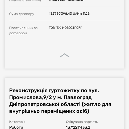
Сума договору
132'780'398,43
UAH
з ПДВ
Постачальник за
ТОВ "БК-НОВОСТРОЙ"
договором
Реконструкція гуртожитку по вул.
Промислова,9/2 у м. Павлоград
Дніпропетровської області (житло для
внутрішньо переміщених осіб)
Категорія
Очікувана вартість
Роботи
137'221'433,2