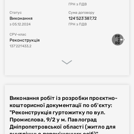
ГРН
з ПДВ
Статус
Сума договору
Виконання
124'523'387,72
з
05.12.2024
ГРН
з ПДВ
CPV-клас
Реконструкція
137'221'433,2
Процедура закупівлі
Реалізація договору
Фінансове виконання
Виконання робіт із розробки проєктно-
Номер плану
UA-P-2024-05-03-005396-a
кошторисної документації по об'єкту:
"Реконструкція гуртожитку по вул.
Тип процедури
Відкриті торги
Промислова, 9/2 у м. Павлоград
Дніпропетровської області (житло для
Номер договору, дата
UA-2024-05-08-009320-a-a1
від
27.06.2024