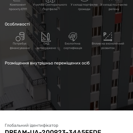
переміщених осіб).
Компонент
У складі Секторального
У складі портфелю
У складі портфелю
проєкту ЄПП
Портфелю
громади
регіону
Особливості
Потребує
ПКД
Екологічна
Вплив на економічний
фінансування
затверджено
сертифікація
розвиток
Розміщення внутрішньо переміщених осіб
Глобальний ідентифікатор
DREAM-UA-200923-34A5FFDE