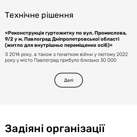
Технічне рішення
«Реконструкція гуртожитку по вул. Промислова,
9/2 у м. Павлоград Дніпропетровської області
(житло для внутрішньо переміщених осіб)»
З 2014 року, а також з початком війни у лютому 2022
року у місто Павлоград прибуло близько 30 000
внутрішньо переміщених осіб (в тому числі 18 000
офіційно зареєстрованих). Наявний житловий фонд
не в змозі забезпечити всім належні умови
Далі
перебування. Місто має у власності 9-поверхову
будівлю гуртожитку, яка потребує капітального
ремонту, для розміщення ВПО, тому пропонується для
реалізації проект «Реконструкція гуртожитку по вул.
Промислова, 9/2 у м. Павлоград Дніпропетровської
області (житло для внутрішньо переміщених осіб)»
орієнтовна вартість 127 млн. грн.
Задіяні організації