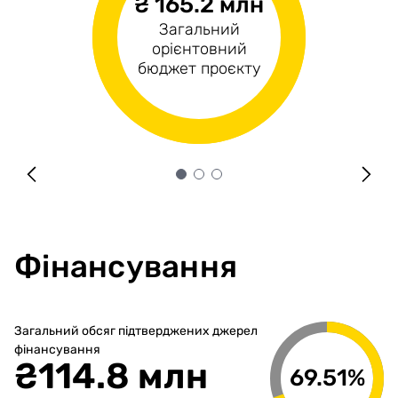
₴ 165.2 млн
н/д
₴165.2 млн
Загальний
Операційні
Капітальні витрати
орієнтовний
витрати
бюджет проєкту
Фінансування
Загальний обсяг підтверджених джерел
фінансування
₴
114.8 млн
69.51%