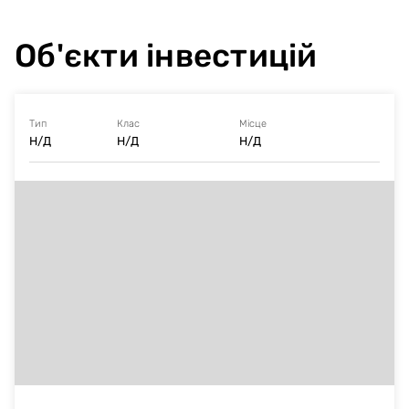
Об'єкти інвестицій
Тип
Клас
Місце
Н/Д
Н/Д
Н/Д