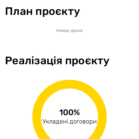
План проєкту
Немає даних
Реалізація проєкту
22.22%
13.64%
100%
Виконані поставки
Укладені договори
Оплачені рахунки