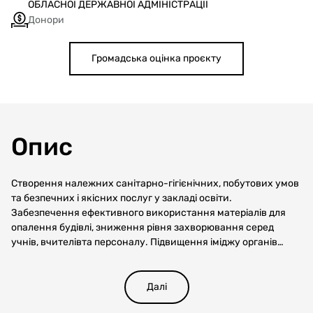
ОБЛАСНОЇ ДЕРЖАВНОЇ АДМІНІСТРАЦІЇ
Донори
Громадська оцінка проєкту
Опис
Створення належних санітарно-гігієнічних, побутових умов
та безпечних і якісних послуг у закладі освіти.
Забезпечення ефективного використання матеріалів для
опалення будівлі, зниження рівня захворювання серед
учнів, вчителівта персоналу. Підвищення іміджу органів
місцевого самоврядування серед населення. Підвищення
енергозберігаючих властивостей будівлі здатних
забезпечувати задану ступінь споживання теплової енергії
Далі
для підтримання оптимальних параметрів мікроклімату