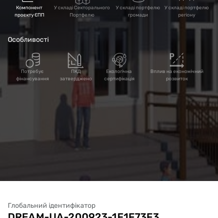
Компонент
У складі Секторального
У складі портфелю
У складі портфелю
проєкту ЄПП
Портфелю
громади
регіону
Особливості
Потребує
ПКД
Екологічна
Вплив на економічний
фінансування
затверджено
сертифікація
розвиток
Глобальний ідентифікатор
DREAM-UA-200923-1F1F73F3