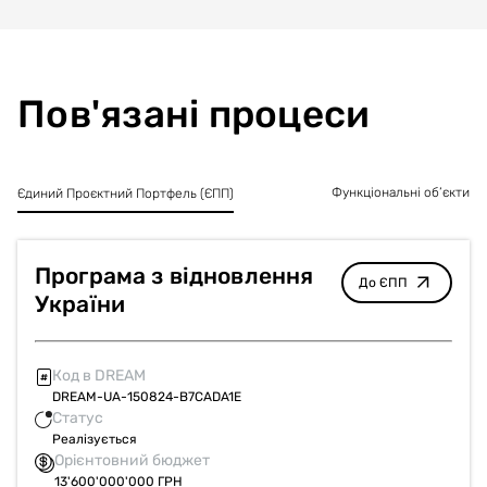
приміщень закладу.
Пов'язані процеси
Функціональні об’єкти
Єдиний Проєктний Портфель (ЄПП)
Програма з відновлення
До ЄПП
України
Код в DREAM
DREAM-UA-150824-B7CADA1E
Статус
Реалізується
Орієнтовний бюджет
13'600'000'000 ГРН