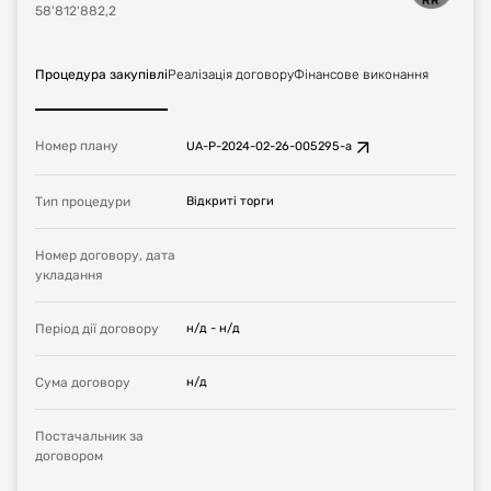
58'812'882,2
Процедура закупівлі
Реалізація договору
Фінансове виконання
Номер плану
UA-P-2024-02-26-005295-a
Тип процедури
Відкриті торги
Номер договору, дата
укладання
Період дії договору
н/д
-
н/д
Сума договору
н/д
Постачальник за
договором