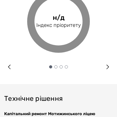
47.83%
н/д
н/д
н/д
Фінансове
Індекс пріоритету
Оцінка проєкту
Індекс BRP
покриття
Технічне рішення
Капітальний ремонт Мотижинського ліцею