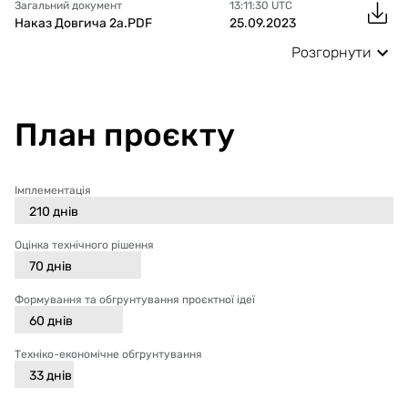
Загальний документ
13:11:30
UTC
Наказ Довгича 2а.PDF
25.09.2023
Розгорнути
План проєкту
Імплементація
210
днів
Оцінка технічного рішення
70
днів
Формування та обгрунтування проєктної ідеї
60
днів
Техніко-економічне обгрунтування
33
днів