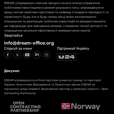
DREAM упорядковує ключові процеси на всіх етапах управління
публічними інвестиціями в режимі реального часу, впроваджуючи
кращі світові практики підготовки та найвищі стандарти прозорості та
підзвітності. Будь-хто в будь-якому місці може контролювати
планування та реалізацію публічних інвестицій та використовувати
цю інформацію для зменшення ризиків, створення точної звітності та
покращення загальної ефективності використання коштів.
Звертайся
info@dream-office.org
Слідкуй за нами
Підтримай Україну
Дякуємо
DREAM впроваджується Міністерством розвитку громад та територій
України, Агентством Відновлення та Проєктним офісом DREAM за
підтримки уряду Норвегії. Виконавчий партнер у реалізації проєкту - Open
Contracting Partnership.