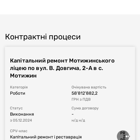
Контрактні процеси
Капітальний ремонт Мотижинського
ліцею по вул. В. Довгича, 2-А в с.
Мотижин
Категорія
Очікувана вартість
Роботи
58'812'882,2
ГРН
з ПДВ
Статус
Сума договору
Виконання
-
з
05.12.2024
н/д
н/д
CPV-клас
Капітальний ремонт і реставрація