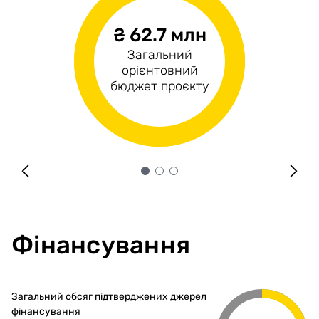
₴ 62.7 млн
н/д
₴62.7 млн
Загальний
Операційні
Капітальні витрати
орієнтовний
витрати
бюджет проєкту
Фінансування
Загальний обсяг підтверджених джерел
фінансування