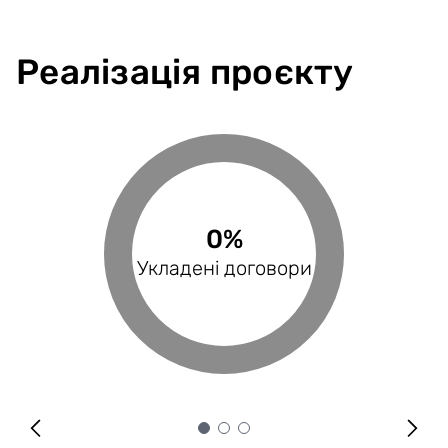
Реалізація проєкту
0%
0%
0%
Виконані поставки
Укладені договори
Оплачені рахунки