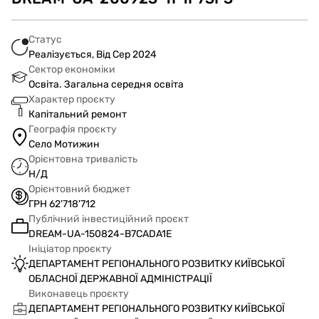
Статус
Реалізується, Від Сер 2024
Сектор економіки
Освіта. Загальна середня освіта
Характер проєкту
Капітальний ремонт
Географія проєкту
Село Мотижин
Орієнтовна тривалість
Н/Д
Орієнтовний бюджет
ГРН 62'718'712
Публічний інвестиційний проєкт
DREAM-UA-150824-B7CADA1E
Ініціатор проєкту
ДЕПАРТАМЕНТ РЕГІОНАЛЬНОГО РОЗВИТКУ КИЇВСЬКОЇ
ОБЛАСНОЇ ДЕРЖАВНОЇ АДМІНІСТРАЦІЇ
Виконавець проєкту
ДЕПАРТАМЕНТ РЕГІОНАЛЬНОГО РОЗВИТКУ КИЇВСЬКОЇ