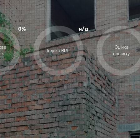
0%
н/д
ове
Оцінка
Індекс BRP
тя
проєкту