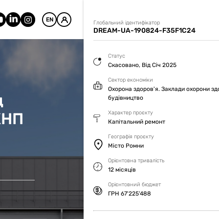
EN
Глобальний ідентифікатор
DREAM-UA-190824-F35F1C24
Статус
Скасовано, Від Січ 2025
Сектор економіки
Охорона здоров'я. Заклади охорони зд
д
будівництво
 КНП
Характер проєкту
Капітальний ремонт
Географія проєкту
Місто Ромни
Орієнтовна тривалість
12 місяців
Орієнтовний бюджет
ГРН 67'225'488