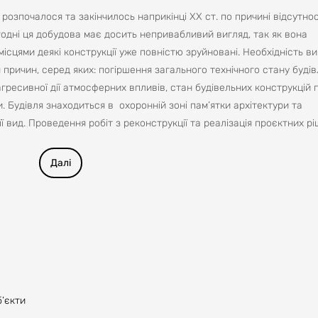
розпочалося та закінчилось наприкінці ХХ ст. по причині відсутнос
огодні ця добудова має досить непривабливий вигляд, так як вона
ісцями деякі конструкції уже повністю зруйновані. Необхідність в
 причин, серед яких: погіршення загального технічного стану будів
агресивної дії атмосферних впливів, стан будівельних конструкцій
 Будівля знаходиться в охоронній зоні пам’ятки архітектури та
ї вид. Проведення робіт з реконструкції та реалізація проєктних р
нальну значимість пам’ятки архітектури та забезпечить належни
клад планує відзначати 200-у річницю свого існування. Реконструк
Далі
хітектурний ансамбль, так як об’єкт незавершеного будівництва
плексу лікарні. Адміністрацією КНП СОР «Обласна клінічна спеціа
кою радою Сумської області по облаштуванню зручних заїздів на 
ісцевої інфраструктури (водопостачання та водовідведення,
ьна база лікарні дозволяє планувати можливість розширення стац
 (незавершене будівництво) головного корпусу з перспективою ро
ітації пацієнтів на 30-40 ліжко-місць, з дотриманням всіх сучасних
ну вище проблематику і реальні тенденції розвитку психічних проб
б’єкти