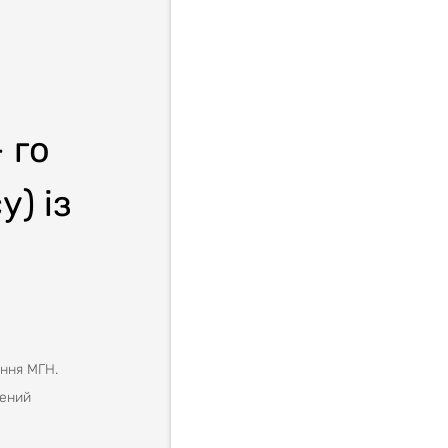
 го
) із
ання МГН.
чений
дновленню