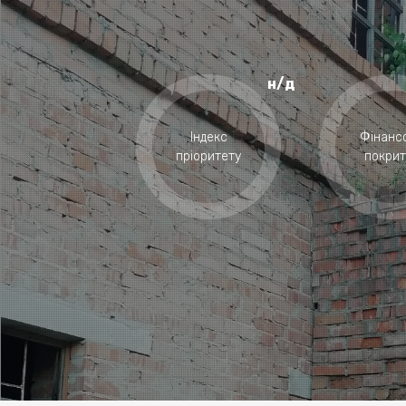
н/д
Індекс
Фінанс
пріоритету
покрит