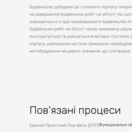
Будівництво добудови до головного корпусу лікарні 
на завершення будівельних робіт на об’єкті. На сь
знаходиться в стадії незавершеного будівництва й м
будівельних робіт на об’єкті також зумовлена рядом
експлуатується та руйнується внаслідок постійної 
корпусу, руйнування частини приміщень недобудови.
містобудування місцевого значення, що спотворює ї
відновлення фасадного ансамблю підвищить функціо
всього комплексу споруд в цілому.В 2025 р. наш за
дозволить привести фасади усіх будівель в один ар
розташований в центральний частині майнового ком
лікарня» налагоджено співпрацю з Роменською місь
будівництва та проведенню робіт, що стосуються м
теплопостачання). Кадровий потенціал та матеріал
Пов'язані процеси
бази, а саме здійснити реконструкцію з добудовою
там відділення для лікування і психологічної реабіл
будівельних і санітарних норм. Зважаючи на означе
Функціональні о
Єдиний Проєктний Портфель (ЄПП)