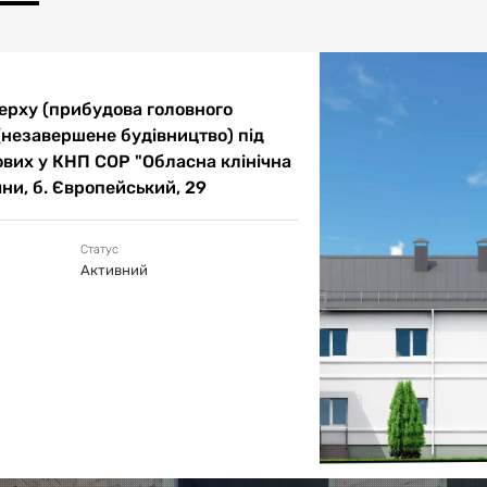
вання відповідних пропозицій від колективу підприємства. Було
я медичних послуг населенню, наявну матеріально-технічну базу,
луг у майбутньому та швидкості реагування на стрімке зростання
.
ерху (прибудова головного
(незавершене будівництво) під
кових у КНП СОР "Обласна клінічна
мни, б. Європейський, 29
Статус
Активний