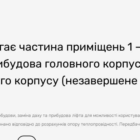
гає частина приміщень 1 –
ибудова головного корпусу
го корпусу (незавершене
будови, заміна даху та прибудова ліфта для можливості користув
конано відповідно до розрахунків опору теплопровідності. Передба
ж існуючого вимощення навколо будівлі з його відновленням. Ві