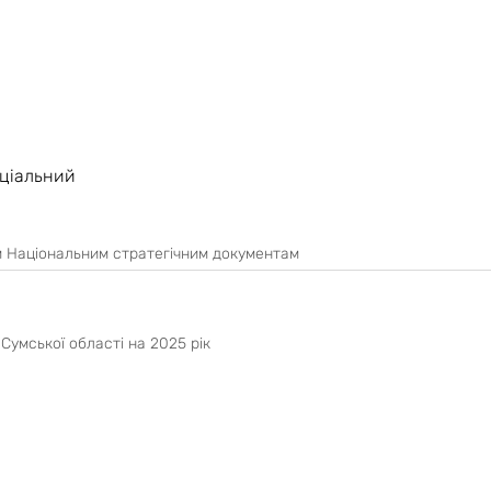
еплій гамі. Внутрішнє опорядження і покриття підлоги передбачаєть
я» .
ціальний
им Національним стратегічним документам
Сумської області на 2025 рік