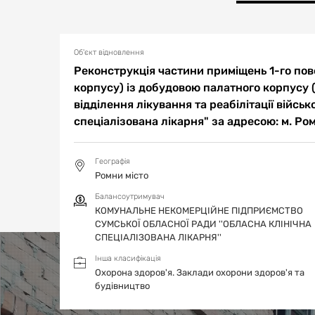
населення, керівництвом закладу проведено опрацю
проаналізовано реальну ситуацію по якості наданн
опрацьовано перспективність надання медичних пос
осіб, що потребують допомоги нашого підприємства
Об'єкт відновлення
Реконструкція частини приміщень 1-го пов
корпусу) із добудовою палатного корпусу 
відділення лікування та реабілітації війсь
спеціалізована лікарня" за адресою: м. Ро
Географія
Ромни місто
Балансоутримувач
КОМУНАЛЬНЕ НЕКОМЕРЦІЙНЕ ПІДПРИЄМСТВО
СУМСЬКОЇ ОБЛАСНОЇ РАДИ ''ОБЛАСНА КЛІНІЧНА
СПЕЦІАЛІЗОВАНА ЛІКАРНЯ''
Інша класифікація
Охорона здоров'я.
Заклади охорони здоров'я та
будівництво