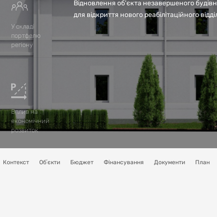
Відновлення об'єкта незавершеного будів
для відкриття нового реабілітаційного відд
У складі
портфелю
регіону
Вплив на
економічний
розвиток
Контекст
Обʼєкти
Бюджет
Фінансування
Документи
План