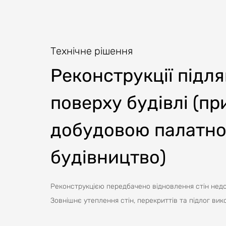
Технічне рішення
Реконструкції підля
поверху будівлі (пр
добудовою палатно
будівництво)
Реконструкцією передбачено відновлення стін недо
Зовнішнє утеплення стін, перекриттів та підлог ви
козирок над головним входом та виконаний демонта