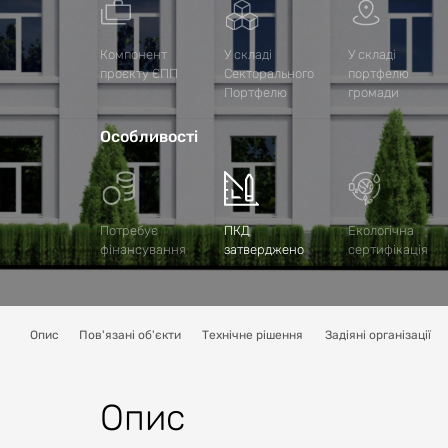
Компонент
У складі
У складі
проєкту ЄПП
Секторального
портфелю
Портфелю
громади
Особливості
Потребує
ПКД
Екологічна
фінансування
затверджено
сертифікація
Опис
Пов'язані об'єкти
Технічне рішення
Задіяні організації
Опис