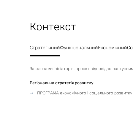
- стеля – підвісна типу «Армстронг».
Кольорове рішення стін та підлоги передбачене в т
Контекст
вимог ДБН В.2-2-10- 2022 «Заклади охорони здоров’
Стратегічний
Функціональний
Економічний
Со
За словами ініціаторів, проєкт відповідає наступн
Регіональна стратегія розвитку
ПРОГРАМА економічного і соціального розвитку 