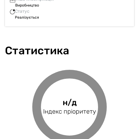
Виробництво
Статус
Реалізується
Статистика
0%
н/д
н/д
н/д
Фінансове
Індекс пріоритету
Оцінка проєкту
Індекс BRP
покриття