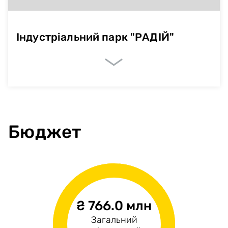
Індустріальний парк "РАДІЙ"
Немає даних
Бюджет
₴ 766.0 млн
₴766.0 млн
н/д
Загальний
Операційні