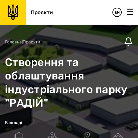
Проєкти
EN
Головна
|
Проєкти
Створення та
облаштування
індустріального парку
"РАДІЙ"
В складі