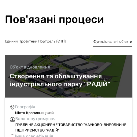
інвесторів, цільових інвестиційних фондів. ПАТ "НВП "РАДІЙ"
планує залучення додаткових коштів з Програм державного
стимулювання суб’єктів господарювання, що створюють
Пов'язані процеси
індустріальні парки, для відновлення працездатності
інженерно-технічної інфраструктури.
ПАТ "НВП "РАДІЙ", як ініціатор створення індустріального
парку, має можливість на підставі окремих договорів
Єдиний Проєктний Портфель (ЄПП)
Функціональні об’єкти
надавати учасникам індустріального парку
конструкторську, технологічну та виробничу підтримку.
Об'єкт відновлення
Створення та облаштування
індустріального парку "РАДІЙ"
Географія
Місто Кропивницький
Балансоутримувач
ПУБЛІЧНЕ АКЦІОНЕРНЕ ТОВАРИСТВО "НАУКОВО-ВИРОБНИЧЕ
ПІДПРИЄМСТВО "РАДІЙ"
Інша класифікація