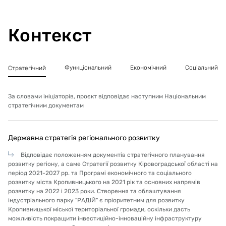
межах індустріального парку. Щодо класу шкідливості
підприємств, категорія повинна відповідати схемі
зонування території.
Контекст
Функціональний
Економічний
Соціальний
Стратегічний
За словами ініціаторів, проєкт відповідає наступним Національним
стратегічним документам
Державна стратегія регіонального розвитку
Відповідає положенням документів стратегічного планування
розвитку регіону, а саме Стратегії розвитку Кіровоградської області на
період 2021-2027 рр. та Програмі економічного та соціального
розвитку міста Кропивницького на 2021 рік та основних напрямів
розвитку на 2022 і 2023 роки. Створення та облаштування
індустріального парку "РАДІЙ" є пріоритетним для розвитку
Кропивницької міської територіальної громади, оскільки дасть
можливість покращити інвестиційно-інноваційну інфраструктуру