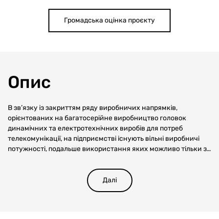
Громадська оцінка проєкту
Опис
В зв’язку із закриттям ряду виробничих напрямків,
орієнтованих на багатосерійне виробництво головок
динамічних та електротехнічних виробів для потреб
телекомунікації, на підприємстві існують вільні виробничі
потужності, подальше використання яких можливо тільки за
умов проведення значної реконструкції. В сучасних
економічних умовах виконання такої реконструкції
можливо тільки з використанням ефективних економічних
Далі
моделей, таких як модель "індустріальний парк". Модель
"індустріальний парк" дозволяє залучити значні
інвестиційні кошти від потенційних учасників, приватних