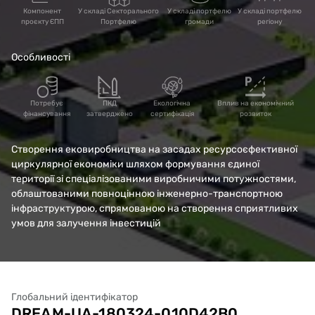
Компонент
У складі Секторального
У складі портфелю
У складі портфелю
проєкту ЄПП
Портфелю
громади
регіону
Особливості
Потребує
ПКД
Екологічна
Вплив на економічний
фінансування
затверджено
сертифікація
розвиток
Створення ековиробництва на засадах ресурсоєфективної
циркулярної економіки шляхом формування єдиної
території зі спеціалізованими виробничими потужностями,
облаштованими повноцінною інженерно-транспортною
інфраструктурою, спрямованою на створення сприятливих
умов для залучення інвестицій
Глобальний ідентифікатор
DREAM-UA-180324-010D42B0