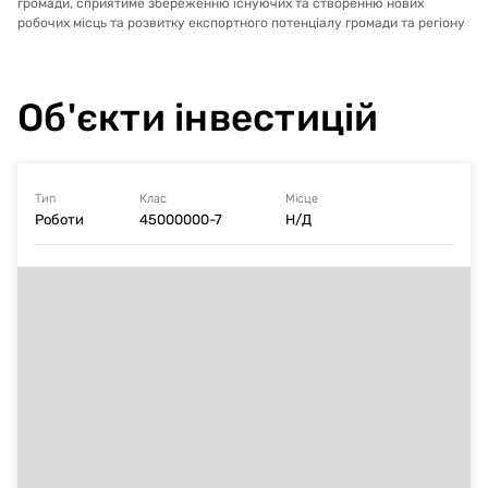
громади, сприятиме збереженню існуючих та створенню нових
робочих місць та розвитку експортного потенціалу громади та регіону
Об'єкти інвестицій
Тип
Клас
Місце
Роботи
45000000-7
Н/Д