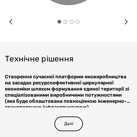
Технічне рішення
Створення сучасної платформи ековиробництва
на засадах ресурсоефективної циркулярної
економіки шляхом формування єдиної території зі
спеціалізованими виробничими потужностями
(яка буде облаштована повноцінною інженерно-
транспортною інфраструктурою).
Детальний план території ІП «РАДІЙ» забезпечує
вигідне розташування основних існуючих
виробничих будівель (корпус № 22 і корпус № 23) та
Далі
надає можливість для оптимального використання
землі ІП «РАДІЙ» при будівництві нової виробничої