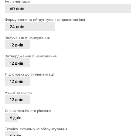
Імплементація
60
днів
Формування та обгрунтування проєктної ідеї
24
днів
Залучення фінансування
12
днів
Затвердження фінансування
12
днів
Підготовка до імплементації
12
днів
Аудит та оцінка
12
днів
Оцінка технічного рішення
6
днів
Техніко-економічне обгрунтування