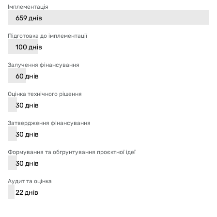
Імплементація
659
днів
Підготовка до імплементації
100
днів
Залучення фінансування
60
днів
Оцінка технічного рішення
30
днів
Затвердження фінансування
30
днів
Формування та обгрунтування проєктної ідеї
30
днів
Аудит та оцінка
22
днів