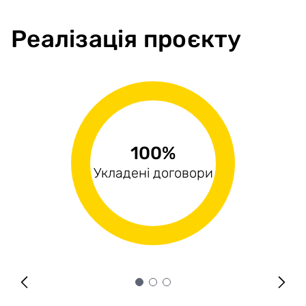
Реалізація проєкту
98.97%
100%
0%
Виконані поставки
Укладені договори
Оплачені рахунки