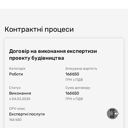
Контрактні процеси
Договір на виконання експертизи
проекту будівництва
Категорія
Очікувана вартість
Роботи
166'650
ГРН
з ПДВ
Статус
Сума договору
Виконання
166'650
з
04.02.2025
ГРН
з ПДВ
CPV-клас
Експертні послуги
166'650