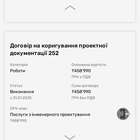
Договір на коригування проектної
документації 252
Категорія
Очікувана вартість
Роботи
1'458'990
ГРН
з ПДВ
Статус
Сума договору
Виконання
1'458'990
з
31.01.2025
ГРН
без ПДВ
CPV-клас
Послуги з інженерного проектування
1'458'990