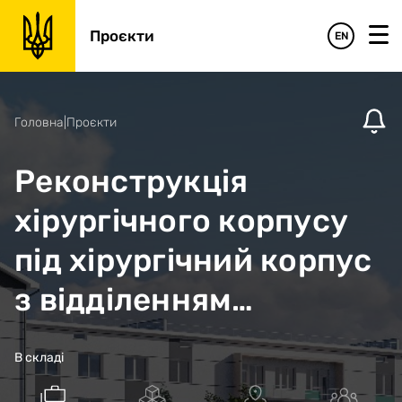
Проєкти
EN
Головна
|
Проєкти
Реконструкція
хірургічного корпусу
під хірургічний корпус
з відділенням
екстреної медичної
В складі
допомоги