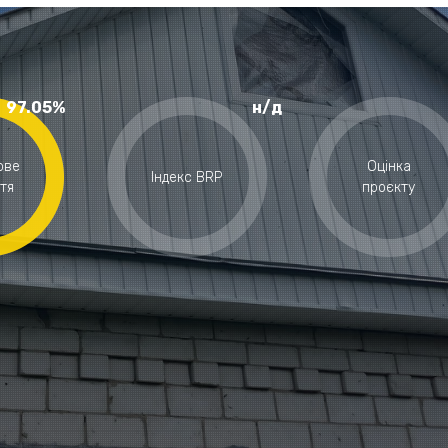
97.05%
н/д
ове
Оцінка
Індекс BRP
тя
проєкту