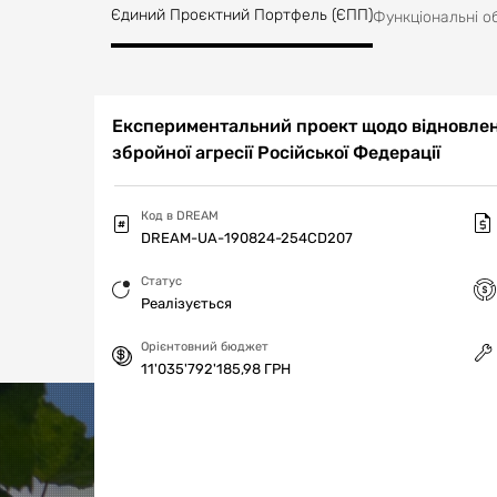
а й створити новий архітектурний простір.
Єдиний Проєктний Портфель (ЄПП)
Функціональні о
Експериментальний проект щодо відновленн
збройної агресії Російської Федерації
Код в DREAM
DREAM-UA-190824-254CD207
Статус
Реалізується
Орієнтовний бюджет
11'035'792'185,98 ГРН