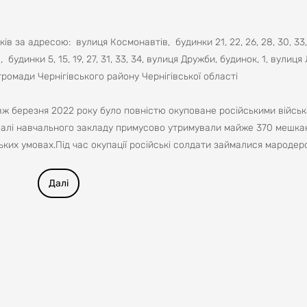
 за адресою: вулиця Космонавтів, будинки 21, 22, 26, 28, 30, 33, 
будинки 5, 15, 19, 27, 31, 33, 34, вулиця Дружби, будинок, 1, вулиця 
громади Чернігівського району Чернігівської області
овж березня 2022 року було повністю окуповане російськими військ
двалі навчального закладу примусово утримували майже 370 мешкан
ьких умовах.Під час окупації російські солдати займалися мародер
 мінували територію, викрадали, катували та страчували мирних ж
коджено або зруйновано 101 житловий і 17 багатоквартирних будинк
Далі
 2023 року Уряд визначив перелік населених пунктів, де за кошти 
ена комплексна відбудова.
е лише реконструйовані, а й термомодернізовані. Будівельники замі
оєкту з комплексної відбудови – не лише відновити все, що знищили