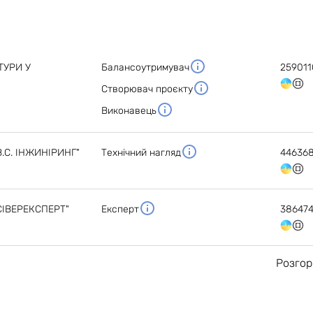
ТУРИ У
Балансоутримувач
259011
Створювач проєкту
Виконавець
.С. ІНЖИНІРИНГ"
Технічний нагляд
44636
ІВЕРЕКСПЕРТ"
Експерт
38647
Розгор