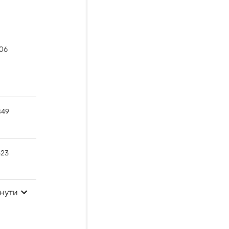
06
849
423
нути