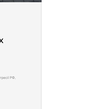
х
гресії РФ,