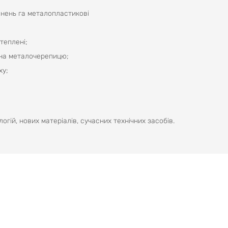
внень га металопластикові
теплені;
 на металочерепицю;
ху;
ій, нових матеріалів, сучасних технічних засобів.