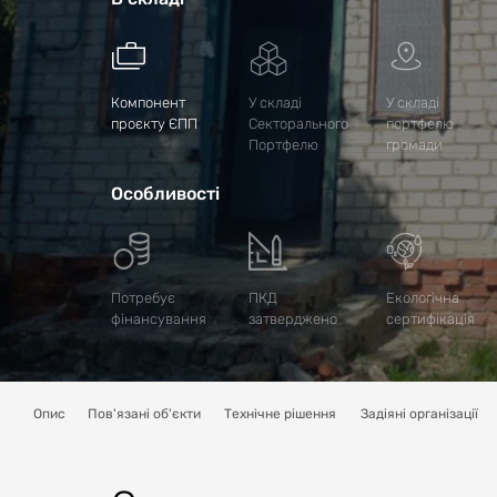
Компонент
У складі
У складі
проєкту ЄПП
Секторального
портфелю
Портфелю
громади
Особливості
Потребує
ПКД
Екологічна
фінансування
затверджено
сертифікація
Опис
Пов'язані об'єкти
Технічне рішення
Задіяні організації