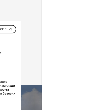
 ЄПП
и
ською
ки,заклади
 форми
ня базових