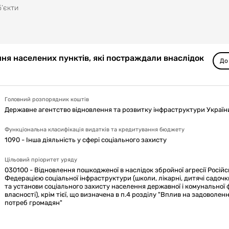
б’єкти
я населених пунктів, які постраждали внаслідок
До
Головний розпорядник коштів
Державне агентство відновлення та розвитку інфраструктури Україн
Функціональна класифікація видатків та кредитування бюджету
1090 - Інша діяльність у сфері соціального захисту
Цільовий пріоритет уряду
030100 - Відновлення пошкодженої в наслідок збройної агресії Росій
Федерацією соціальної інфраструктури (школи, лікарні, дитячі садоч
та установи соціального захисту населення державної і комунальної
власності), крім тієї, що визначена в п.4 розділу "Вплив на задоволен
потреб громадян"