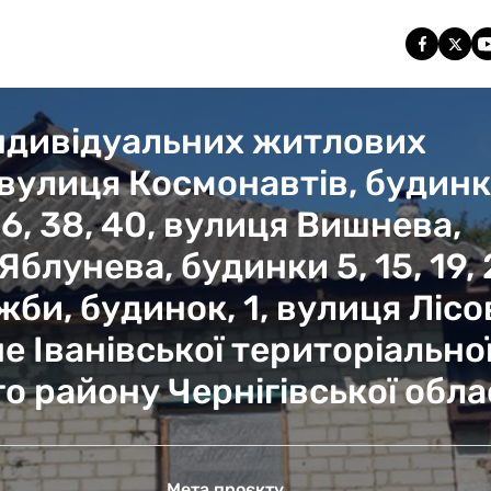
індивідуальних житлових
вулиця Космонавтів, будинк
 36, 38, 40, вулиця Вишнева,
Яблунева, будинки 5, 15, 19, 
жби, будинок, 1, вулиця Лісо
не Іванівської територіально
о району Чернігівської обла
Мета проєкту