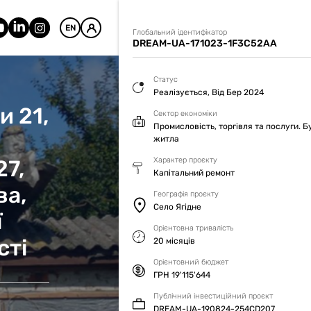
EN
Глобальний ідентифікатор
DREAM-UA-171023-1F3C52AA
Статус
Реалізується, Від Бер 2024
и 21,
Сектор економіки
Промисловість, торгівля та послуги. Б
житла
27,
Характер проєкту
Капітальний ремонт
ва,
Географія проєкту
Село Ягідне
ї
Орієнтовна тривалість
сті
20 місяців
Орієнтовний бюджет
ГРН 19'115'644
Публічний інвестиційний проєкт
DREAM-UA-190824-254CD207