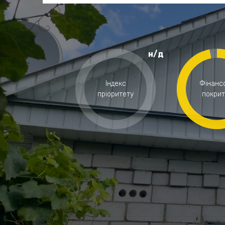
н/д
Індекс
Фінанс
пріоритету
покрит