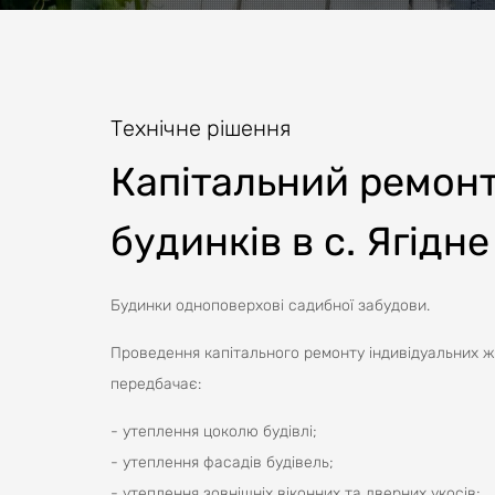
Технічне рішення
Капітальний ремонт
будинків в с. Ягідне
Будинки одноповерхові садибної забудови.
Проведення капітального ремонту індивідуальних жит
передбачає:
- утеплення цоколю будівлі;
- утеплення фасадів будівель;
- утеплення зовнішніх віконних та дверних укосів;