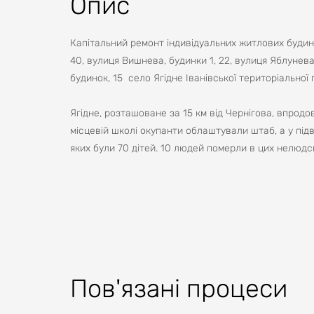
Опис
Капітальний ремонт індивідуальних житлових будинків
40, вулиця Вишнева, будинки 1, 22, вулиця Яблунева, 
будинок, 15 село Ягідне Іванівської територіальної 
Ягідне, розташоване за 15 км від Чернігова, впрод
місцевій школі окупанти облаштували штаб, а у пі
яких були 70 дітей. 10 людей померли в цих нелюдс
знищували майно, вбивали худобу та хатніх тварин,
Вбили 17 цивільних. Усього в селі Ягідне було пош
квартири.
Відбудова житла – першочергове завдання. У квітні
ліквідації наслідків російської агресії буде провед
Пов'язані процеси
Відповідно до проєкту відбудови, будинки будуть н
утеплять фасади, цоколі, вікна та горища. Мета пр