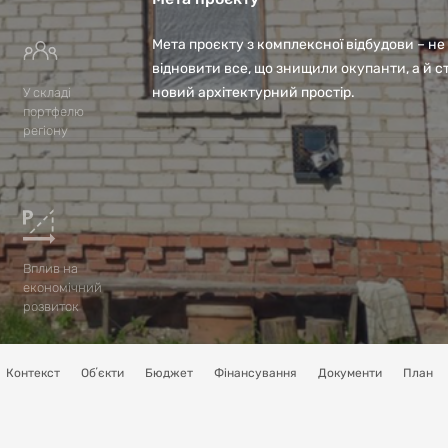
Мета проєкту з комплексної відбудови – не
відновити все, що знищили окупанти, а й 
новий архітектурний простір.
У складі
портфелю
регіону
Вплив на
економічний
розвиток
Контекст
Обʼєкти
Бюджет
Фінансування
Документи
План