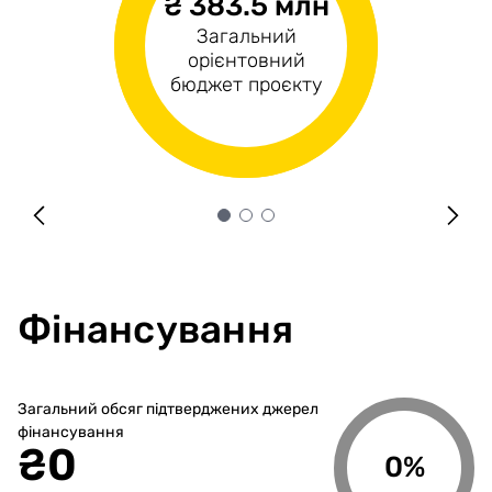
₴ 383.5 млн
₴65.1 млн
₴318.5 млн
Загальний
Операційні
Капітальні витрати
орієнтовний
витрати
бюджет проєкту
Фінансування
Загальний обсяг підтверджених джерел
фінансування
₴
0
0%