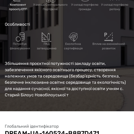
Старий Білоус, вул.
Компонент
У складі Секторального
У складі портфелю
У складі портфелю
проєкту ЄПП
Портфелю
громади
регіону
Київська, 2
Особливості
Потребує
ПКД
Екологічна
Вплив на економічний
фінансування
затверджено
сертифікація
розвиток
Збільшення проєктної потужності закладу освіти,
забезпечення якісного освітнього процесу, створення
належних умов та середовища (безбар’єрність, безпека,
безпечне інклюзивне освітнє середовище та екологічність)
для надання сучасної, якісної та доступної освіти учням с.
Старий Білоус Новобілоуської т
Глобальний ідентифікатор
DREAM-UA-160524-B8B7D471