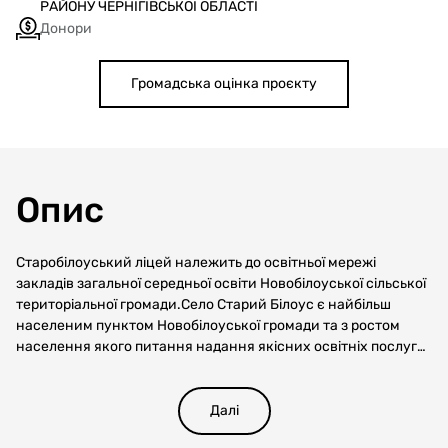
РАЙОНУ ЧЕРНІГІВСЬКОЇ ОБЛАСТІ
Донори
Громадська оцінка проєкту
Опис
Старобілоуський ліцей належить до освітньої мережі
закладів загальної середньої освіти Новобілоуської сільської
територіальної громади.Село Старий Білоус є найбільш
населеним пунктом Новобілоуської громади та з ростом
населення якого питання надання якісних освітніх послуг
стало ключовим пріоритетом для Новобілоуської сільської
ради. Старобілоуський ліцей - єдиний заклад загальної
середньої освіти у с. Старий Білоус, відсутність достатньої
Далі
кількості учнівських місць це нагальна потреба. За