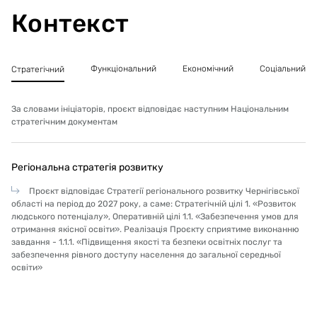
навчального закладу, а також встановлення
Контекст
необхідного обладнання для сучасних потреб в
освітньому процесі із влаштуванням внутрішнього
оздоблення та меблюванням будівлі
закладу.Реконструкцією передбачається: укріплення
Функціональний
Економічний
Соціальний
Стратегічний
конструкції стіни існуючої будівлі закладу в місцях
утворення тріщин; утеплення огороджувальних
конструкцій існуючої будівлі закладу освіти із
За словами ініціаторів, проєкт відповідає наступним Національним
застосуванням сучасних теплоізоляційних
стратегічним документам
матеріалів, відповідно до вимог ДБН В.2.6-31:2021
«Теплова ізоляція та енергоефективність будівель»;
враховано заміну вікон (повна заміна у зв’язку із
Регіональна стратегія розвитку
невідповідністю вимогам з енергоефективності) та
зовнішніх дверних блоків на металопластикові
Проєкт відповідає Стратегії регіонального розвитку Чернігівської
енергозберігаючі; передбачається заміна
області на період до 2027 року, а саме: Стратегічній цілі 1. «Розвиток
пошкоджених внутрішніх дверей. Передбачається
людського потенціалу», Оперативній цілі 1.1. «Забезпечення умов для
внутрішнє опорядження приміщень існуючої будівлі.
отримання якісної освіти». Реалізація Проєкту сприятиме виконанню
Враховується реконструкція харчоблоку (із заміною
завдання - 1.1.1. «Підвищення якості та безпеки освітніх послуг та
обладнання та меблів), приміщень харчування та
забезпечення рівного доступу населення до загальної середньої
спортивного залу.Враховані заходи щодо
освіти»
забезпечення доступності (безбар’єрність) осіб з
обмеженими фізичними можливостями та інших
маломобільних груп населення відповідно до ДБН