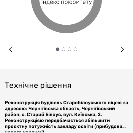
Індекс пріоритету
Оцінка проєкту
Індекс BRP
передбачається реконструкція існуючого закладу освіти з
покриття
прибудовою нового корпусу з метою збільшення проєктної
потужності. Планується збільшити проєктну потужність
закладу освіти до 340 учнів, влаштувати захисну споруду
цивільного захисту. Передбачається модернізація
матеріального фонду і обладнання навчального закладу, а
також встановлення необхідного обладнання для сучасних
потреб в освітньому процесі.
Технічне рішення
Реконструкція будівель Старобілоуського ліцею за
адресою: Чернігівська область, Чернігівський
район, с. Старий Білоус, вул. Київська, 2.
Реконструкцією передбачається збільшити
проєктну потужність закладу освіти (прибудова
нового корпусу)