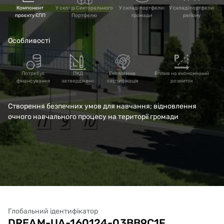
Компонент
У складі Секторального
У складі портфелю
У складі портфелю
проєкту ЄПП
Портфелю
громади
регіону
Особливості
Потребує
ПКД
Екологічна
Вплив на економічний
фінансування
затверджено
сертифікація
розвиток
Створення безпечних умов для навчання; відновлення
очного навчального процесу на території громади
Глобальний ідентифікатор
DREAM-UA-160124-03BB9C1F