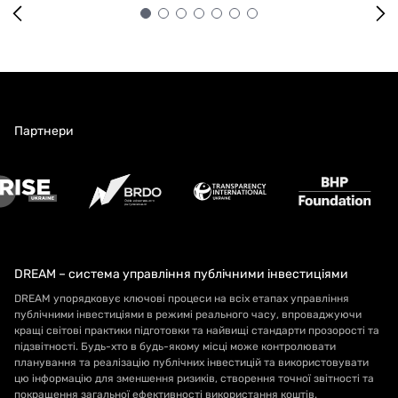
Партнери
DREAM – система управління публічними інвестиціями
DREAM упорядковує ключові процеси на всіх етапах управління
публічними інвестиціями в режимі реального часу, впроваджуючи
кращі світові практики підготовки та найвищі стандарти прозорості та
підзвітності. Будь-хто в будь-якому місці може контролювати
планування та реалізацію публічних інвестицій та використовувати
цю інформацію для зменшення ризиків, створення точної звітності та
покращення загальної ефективності використання коштів.