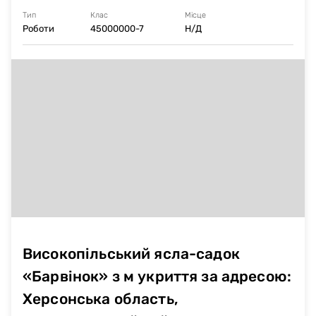
громада із європейськими стандартами відновлення
Тип
Клас
Місце
інфраструктури та будівництва»
Роботи
45000000-7
Н/Д
Високопільський ясла-садок
«Барвінок» з м укриття за адресою:
Херсонська область,