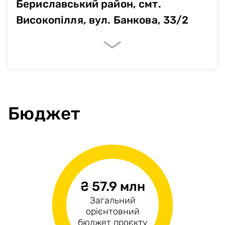
Бериславський район, смт.
Високопілля, вул. Банкова, 33/2
Очікувані показники
Немає даних
Бюджет
₴ 57.9 млн
н/д
₴57.9 млн
Загальний
Операційні
Капітальні витрати
орієнтовний
витрати
бюджет проєкту