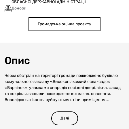
ОБЛАСНОЇ ДЕРЖАВНОЇ АДМІНІСТРАЦІЇ
Донори
Громадська оцінка проєкту
Опис
Через обстріли на території громади пошкоджено будівлю
комунального закладу «Високопільський ясла-садок
«Барвінок», уламками снарядів посічені двері, вікна, фасад
та покрівля, зазнали пошкоджень котельня, опалення.
Внаслідок затікання руйнуються стіни приміщення,
внутрішні перекриття, що може становити небезпеку для
учнів та працівників. Об’єкт в цілому відноситься до I
категорії за пошкодженнями з сумарним середньозваженим
Далі
відсотком пошкодження несучих та огороджуючих