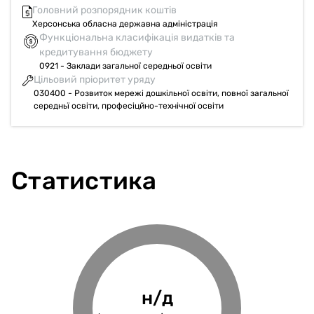
Головний розпорядник коштів
Херсонська обласна державна адміністрація
Функціональна класифікація видатків та
кредитування бюджету
0921 - Заклади загальної середньої освіти
Цільовий пріоритет уряду
030400 - Розвиток мережі дошкільної освіти, повної загальної
середньї освіти, професіцйно-технічної освіти
Статистика
100%
н/д
н/д
н/д
Фінансове