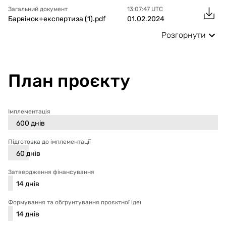
Загальний документ
13:07:47
UTC
Барвінок+експертиза (1).pdf
01.02.2024
Розгорнути
План проєкту
Імплементація
600
днів
Підготовка до імплементації
60
днів
Затвердження фінансування
14
днів
Формування та обгрунтування проєктної ідеї
14
днів