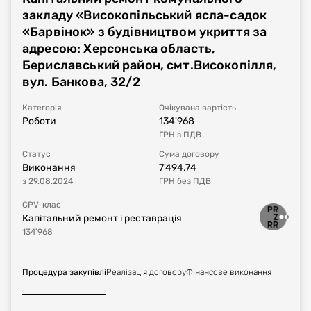
закладу «Високопільський ясла-садок
«Барвінок» з будівництвом укриття за
адресою: Херсонська область,
Бериславський район, смт.Високопілля,
вул. Банкова, 32/2
Категорія
Очікувана вартість
Роботи
134'968
ГРН
з ПДВ
Статус
Сума договору
Виконання
7'494,74
з
29.08.2024
ГРН
без ПДВ
CPV-клас
Капітальний ремонт і реставрація
134'968
Процедура закупівлі
Реалізація договору
Фінансове виконання