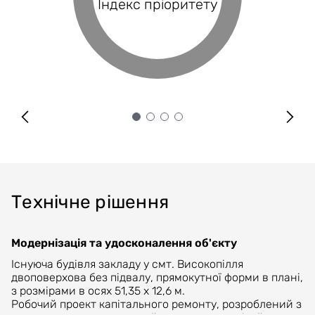
Індекс пріоритету
Оцінка проєкту
Індекс BRP
покриття
Технічне рішення
Модернізація та удосконалення об'єкту
Існуюча будівля закладу у смт. Високопілля
двоповерхова без підвалу, прямокутної форми в плані,
з розмірами в осях 51,35 х 12,6 м.
Робочий проект капітального ремонту, розроблений з