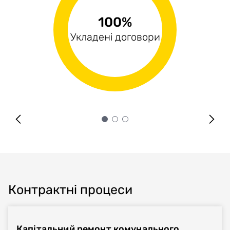
100%
100%
0%
Виконані поставки
Укладені договори
Оплачені рахунки
Контрактні процеси
Капітальний ремонт комунального