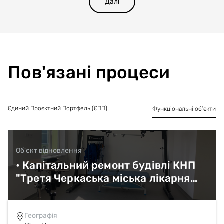
Далі
Пов'язані процеси
Єдиний Проєктний Портфель (ЄПП)
Функціональні об’єкти
Об'єкт відновлення
• Капітальний ремонт будівлі КНП
"Третя Черкаська міська лікарня
швидкої медичної допомоги"
(реабілітаційне відділення) за
адресою: вул. Олени Теліги, 4 в м.
Географія