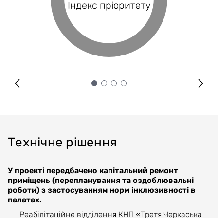
Індекс пріоритету
Оцінка проєкту
Індекс BRP
покриття
Технічне рішення
У проекті передбачено капітальний ремонт
приміщень (перепланування та оздоблювальні
роботи) з застосуванням норм інклюзивності в
палатах.
Реабілітаційне відділення КНП «Третя Черкаська