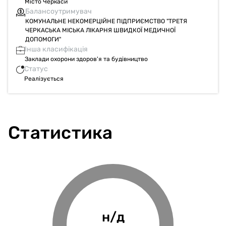
Місто Черкаси
Черкаси
Балансоутримувач
КОМУНАЛЬНЕ НЕКОМЕРЦІЙНЕ ПІДПРИЄМСТВО "ТРЕТЯ
ЧЕРКАСЬКА МІСЬКА ЛІКАРНЯ ШВИДКОЇ МЕДИЧНОЇ
ДОПОМОГИ"
Інша класифікація
Заклади охорони здоров'я та будівництво
Статус
Реалізується
Статистика
34.2%
н/д
н/д
н/д
Фінансове