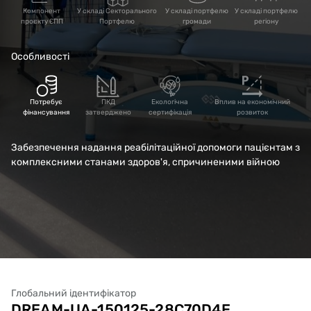
адресою: вул. Олени
Компонент
У складі Секторального
У складі портфелю
У складі портфелю
проєкту ЄПП
Портфелю
громади
регіону
Теліги, 4 в м. Черкаси
Особливості
Потребує
ПКД
Екологічна
Вплив на економічний
фінансування
затверджено
сертифікація
розвиток
Забезпечення надання реабілітаційної допомоги пацієнтам з
комплексними станами здоров'я, спричиненими війною
Глобальний ідентифікатор
DREAM-UA-150125-28C70D4E