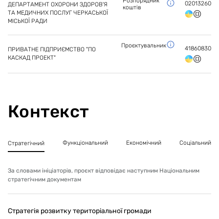
- влаштування нічного освітлення та систем
Розпорядник
02013260
ДЕПАРТАМЕНТ ОХОРОНИ ЗДОРОВ'Я
коштів
дистанційного виклику з управлінням в приміщеннях
ТА МЕДИЧНИХ ПОСЛУГ ЧЕРКАСЬКОЇ
чергової медичної сестри;
МІСЬКОЇ РАДИ
- влаштування частини освітлювальних приладів з
вбудованими акумуляторами;
Проєктувальник
- заміна мереж теплопостачання, заміна всіх
41860830
ПРИВАТНЕ ПІДПРИЄМСТВО "ПО
опалювальних радіаторів та встановлення сучасних
КАСКАД ПРОЕКТ"
кульових кранів на кожен опалювальний радіатор;
- влаштування системи кондиціювання та вентиляції;
- встановлення кутових ПВХ-профілів;
- заміна дверей на алюмінієвопластикові та
влаштування накладних панелів для захисту від
Контекст
ударів каталками та інвалідними візками.
Функціональний
Економічний
Соціальний
Стратегічний
За словами ініціаторів, проєкт відповідає наступним Національним
стратегічним документам
Стратегія розвитку територіальної громади