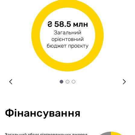
₴ 58.5 млн
₴14.4 млн
₴44.1 млн
Загальний
Операційні
Капітальні витрати
орієнтовний
витрати
бюджет проєкту
Фінансування
Загальний обсяг підтверджених джерел