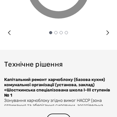
Технічне рішення
Капітальний ремонт харчоблоку (базова кухня)
комунальної організації (установа, заклад)
«Шосткинська спеціалізована школа І-ІІІ ступенів
№ 1
Зонування харчоблоку згідно вимог НАССР (зона
отримання та зберігання сировини, зоготівельна
зона, службово-побутова зона, зона основного
приготування, зона миття та зберігання кухонного