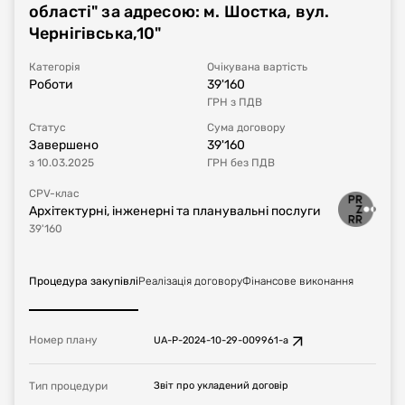
області" за адресою: м. Шостка, вул.
Чернігівська,10"
Категорія
Очікувана вартість
Роботи
39'160
ГРН
з ПДВ
Статус
Сума договору
Завершено
39'160
з
10.03.2025
ГРН
без ПДВ
CPV-клас
Архітектурні, інженерні та планувальні послуги
39'160
Процедура закупівлі
Реалізація договору
Фінансове виконання
Номер плану
UA-P-2024-10-29-009961-a
Тип процедури
Звіт про укладений договір