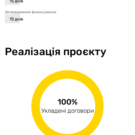
15
днів
Затвердження фінансування
15
днів
Реалізація проєкту
97.06%
1.68%
100%
Виконані поставки
Укладені договори
Оплачені рахунки