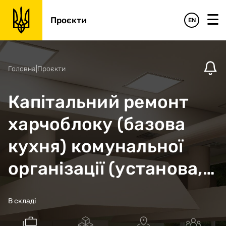
Проєкти
EN
Головна
|
Проєкти
Капітальний ремонт
харчоблоку (базова
кухня) комунальної
організації (установа,
заклад) «Шосткинська
В складі
спеціалізована школа