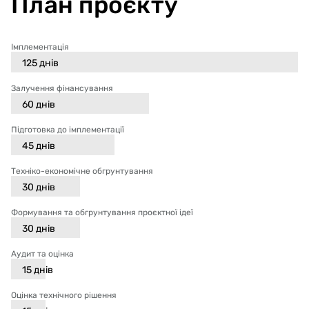
План проєкту
Імплементація
125
днів
Залучення фінансування
60
днів
Підготовка до імплементації
45
днів
Техніко-економічне обгрунтування
30
днів
Формування та обгрунтування проєктної ідеї
30
днів
Аудит та оцінка
15
днів
Оцінка технічного рішення