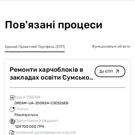
Пов'язані процеси
Функціональні об’єкти
Єдиний Проєктний Портфель (ЄПП)
Ремонти харчоблоків в
До ЄПП
закладах освіти Сумської
області
Код в DREAM
DREAM-UA-200824-C3D326E8
Статус
Реалізується
Орієнтовний бюджет
124'700'000 ГРН
Головний розпорядник коштів