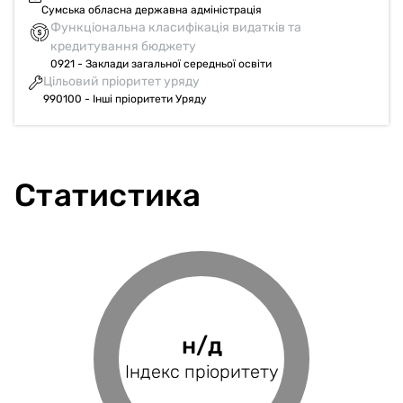
Сумська обласна державна адміністрація
Функціональна класифікація видатків та
кредитування бюджету
0921 - Заклади загальної середньої освіти
Цільовий пріоритет уряду
990100 - Інші пріоритети Уряду
Статистика
100%
н/д
н/д
н/д
Фінансове
Індекс пріоритету
Оцінка проєкту
Індекс BRP
покриття