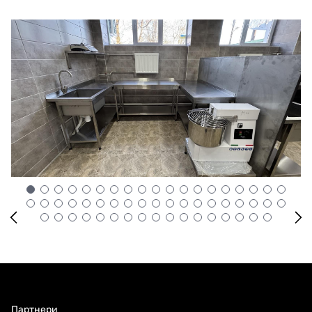
укладання
Період дії договору
17.07.2024
-
31.12.2024
Сума договору
13'246'218,23
UAH
з ПДВ
Постачальник за
ТОВАРИСТВО З ОБМЕЖЕНОЮ
договором
ВІДПОВІДАЛЬНІСТЮ "УКРАЇНСЬКА
БУДІВЕЛЬНА КОМПАНІЯ "Н.О.В.А."
Партнери