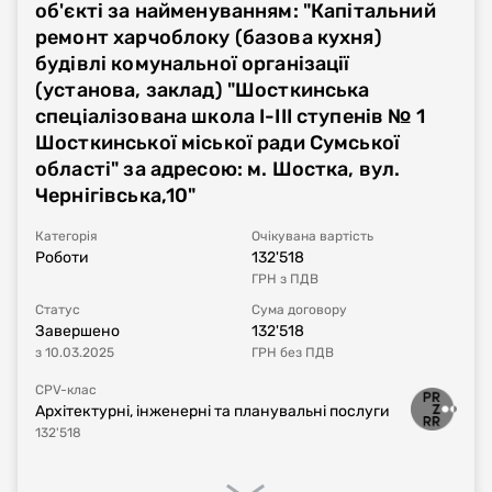
об'єкті за найменуванням: "Капітальний
ремонт харчоблоку (базова кухня)
будівлі комунальної організації
(установа, заклад) "Шосткинська
спеціалізована школа І-ІІІ ступенів № 1
Шосткинської міської ради Сумської
області" за адресою: м. Шостка, вул.
Чернігівська,10"
Категорія
Очікувана вартість
Роботи
132'518
ГРН
з ПДВ
Статус
Сума договору
Завершено
132'518
з
10.03.2025
ГРН
без ПДВ
CPV-клас
Архітектурні, інженерні та планувальні послуги
132'518