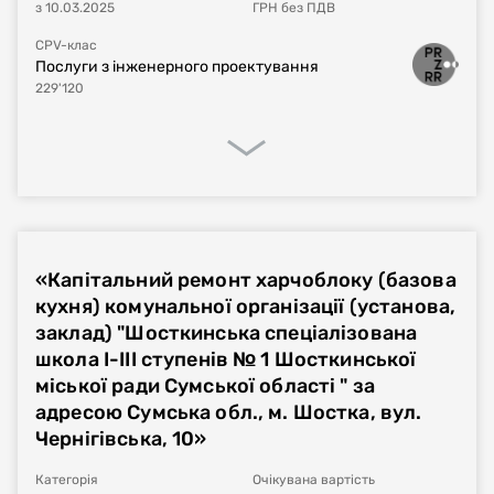
з
10.03.2025
ГРН
без ПДВ
CPV-клас
Послуги з інженерного проектування
229'120
Процедура закупівлі
Реалізація договору
Фінансове виконання
«Капітальний ремонт харчоблоку (базова
Номер плану
UA-P-2024-08-05-002156-a
кухня) комунальної організації (установа,
заклад) "Шосткинська спеціалізована
Тип процедури
Звіт про укладений договір
школа І-ІІІ ступенів № 1 Шосткинської
міської ради Сумської області " за
Номер договору, дата
UA-2024-08-05-001612-a-a1
від
05.08.2024
адресою Сумська обл., м. Шостка, вул.
укладання
Чернігівська, 10»
Період дії договору
05.08.2024
-
31.12.2024
Категорія
Очікувана вартість