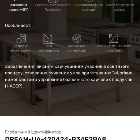
І-ІІІ ступенів № 1
Компонент
У складі Секторального
У складі портфелю
У складі портфелю
проєкту ЄПП
Портфелю
громади
регіону
Шосткинської міської
Особливості
ради Сумської області
Потребує
ПКД
Екологічна
Вплив на економічний
фінансування
затверджено
сертифікація
розвиток
Забезпечення якісним харчуванням учасників освітнього
процесу, створення сучасних умов приготування їжі, згідно
вимог системи управління безпечністю харчових продуктів
(НАССР).
Глобальний ідентифікатор
DREAM-UA-120424-B34F2BA8