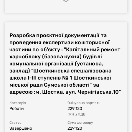
Процедура закупівлі
Реалізація договору
Фінансове виконання
Розробка проєктної документації та
Номер плану
UA-P-2024-11-06-006107-a
проведення експертизи кошторисної
частини по об'єкту : "Капітальний ремонт
Тип процедури
Звіт про укладений договір
харчоблоку (базова кухня) будівлі
комунальної організації (установа,
Номер договору, дата
UA-2024-11-06-004980-a-c1
від
06.11.2024
заклад) "Шосткинська спеціалізована
укладання
школа І-ІІІ ступенів № 1 Шосткинської
міської ради Сумської області" за
Період дії договору
06.11.2024
-
31.12.2024
адресою :м. Шостка, вул. Чернігівська,10"
Сума договору
132'518
UAH
без ПДВ
Категорія
Очікувана вартість
Роботи
229'120
ГРН
з ПДВ
Постачальник за
Фізична особа-підприємець Могила Юлія
договором
Володимирівна
Статус
Сума договору
Завершено
229'120