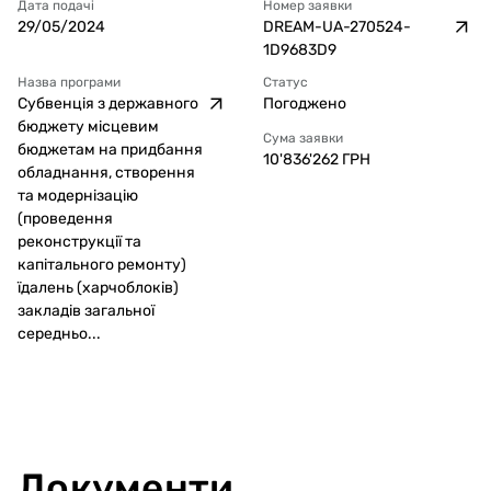
Дата подачі
Номер заявки
29/05/2024
DREAM-UA-270524-
1D9683D9
Назва програми
Статус
Субвенція з державного
Погоджено
бюджету місцевим
Сума заявки
бюджетам на придбання
10'836'262
ГРН
обладнання, створення
та модернізацію
(проведення
реконструкції та
капітального ремонту)
їдалень (харчоблоків)
закладів загальної
середньо...
Документи