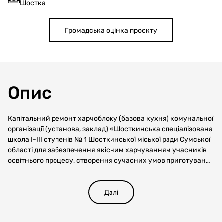
Шостка
Громадська оцінка проєкту
Опис
Капітальний ремонт харчоблоку (базова кухня) комунальної
організації (установа, заклад) «Шосткинська спеціалізована
школа І-ІІІ ступенів № 1 Шосткинської міської ради Сумської
області для забезпечення якісним харчуванням учасників
освітнього процесу, створення сучасних умов приготування
їжі, згідно вимог системи управління безпечністю харчових
продуктів (НАССР).
Далі