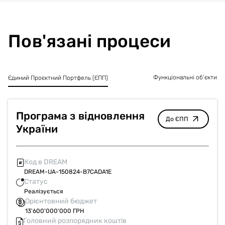
Пов'язані процеси
Функціональні об’єкти
Єдиний Проєктний Портфель (ЄПП)
Програма з відновлення
До ЄПП
України
Код в DREAM
DREAM-UA-150824-B7CADA1E
Статус
Реалізується
Орієнтовний бюджет
13'600'000'000 ГРН
Головний розпорядник коштів