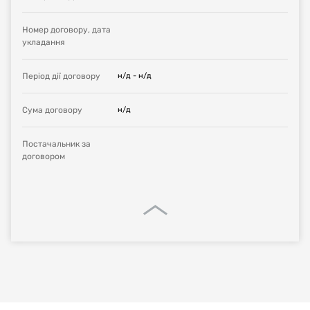
Номер договору, дата
укладання
Період дії договору
н/д
-
н/д
Сума договору
н/д
Постачальник за
договором