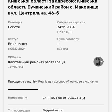
Київської області за адресою: Київська
область Бучанський район с. Маковище
вул. Центральна, 46-б
Категорія
Очікувана вартість
Роботи
74'915'584
ГРН
з ПДВ
Статус
Сума договору
Виконання
-
з
05.12.2024
н/д
н/д
CPV-клас
Капітальний ремонт і реставрація
74'915'584
Процедура закупівлі
Реалізація договору
Фінансове виконання
Номер плану
UA-P-2024-08-06-006396-a
Тип процедури
Відкриті торги