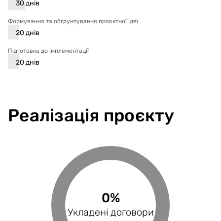
30
днів
Формування та обгрунтування проєктної ідеї
20
днів
Підготовка до імплементації
20
днів
Реалізація проєкту
0%
0%
0%
Виконані поставки
Укладені договори
Оплачені рахунки