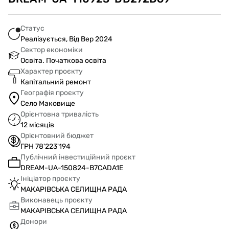
Статус
Реалізується, Від Вер 2024
Сектор економіки
Освіта. Початкова освіта
Характер проєкту
Капітальний ремонт
Географія проєкту
Село Маковище
Орієнтовна тривалість
12 місяців
Орієнтовний бюджет
ГРН 78'223'194
Публічний інвестиційний проєкт
DREAM-UA-150824-B7CADA1E
Ініціатор проєкту
МАКАРІВСЬКА СЕЛИЩНА РАДА
Виконавець проєкту
МАКАРІВСЬКА СЕЛИЩНА РАДА
Донори