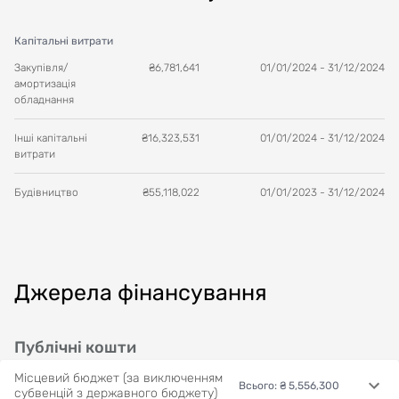
каркасу.
На входах в протирадіаційне укриття запроєктовані
Капітальні витрати
металеві огорожі.
Закупівля/
₴
6,781,641
01/01/2024
-
31/12/2024
амортизація
обладнання
Інші капітальні
₴
16,323,531
01/01/2024
-
31/12/2024
витрати
Будівництво
₴
55,118,022
01/01/2023
-
31/12/2024
Джерела фінансування
Публічні кошти
Місцевий бюджет (за виключенням
Всього
:
₴ 5,556,300
субвенцій з державного бюджету)