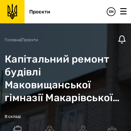
Проєкти
EN
Головна
|
Проєкти
Капітальний ремонт
будівлі
Маковищанської
гімназії Макарівської
селищної ради
В складі
Бучанського району