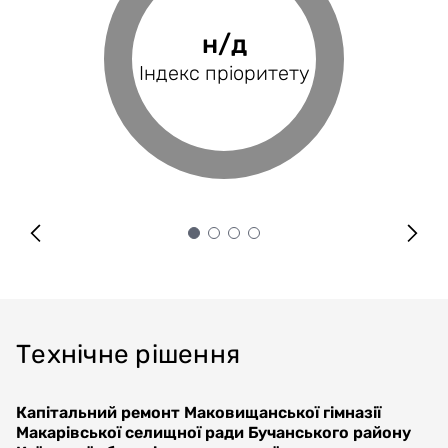
39.39%
н/д
н/д
н/д
Фінансове
Індекс пріоритету
Оцінка проєкту
Індекс BRP
покриття
Технічне рішення
Капітальний ремонт Маковищанської гімназії
Макарівської селищної ради Бучанського району