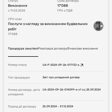
Статус
Сума договору
Виконання
17'088
з
11.02.2025
ГРН
з ПДВ
CPV-клас
Послуги з нагляду за виконанням будівельних
робіт
17'088
Процедура закупівлі
Реалізація договору
Фінансове виконання
Номер плану
UA-P-2024-09-26-017132-a
Тип процедури
Звіт про укладений договір
Номер договору, дата
UA-2024-09-26-014099-a-c1
від
25.09.2024
укладання
Період дії договору
25.09.2024
-
31.12.2024