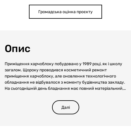
Громадська оцінка проєкту
Опис
Приміщення харчоблоку побудовано у 1989 році, як і школу
загалом. Щороку проводився косметичний ремонт
приміщення харчоблоку, але оновлення технологічного
обладнання не відбувалося з моменту будівництва закладу.
На сьогоднішній день бладнання має повний матеріальний,
моральний та технічний знос. Як наслідок, стан приміщення
і наявне технічне обладнання потребують оновлення,
заміни та переоснащення, яке б відповідало сучасним
Далі
вимогам. Обладнання та стан харчоблоків застарілі, що не
дозволяє використовувати сучасні технології приготування
страв і забезпечувати дотримання принципів НАССР,