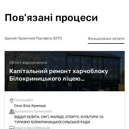
відповідно вони потребують відновлення, комплексної
модернізації та ремонтних робіт. Оновлення сучасним
обладнанням харчоблоку надасть можливість покращити
Пов'язані процеси
процес приготування їжі для учнів та збільшити виробничі
потужності. Крім того, суттєво поліпшаться умови роботи
персоналу.
Єдиний Проєктний Портфель (ЄПП)
Функціональні об’єкти
Об'єкт відновлення
Капітальний ремонт харчоблоку
Білокриницького ліцею
Білокриницької сільської ради,
Рівненського району, Рівненської
області за адресою: Рівненська
Географія
Село Біла Криниця
область, Рівненський район, с. Біла
Балансоутримувач
Криниця, вул. Шкільна,45
ВІДДІЛ ОСВІТИ, СІМ'Ї, МОЛОДІ, СПОРТУ, КУЛЬТУРИ ТА
ТУРИЗМУ БІЛОКРИНИЦЬКОЇ СІЛЬСЬКОЇ РАДИ
Інша класифікація