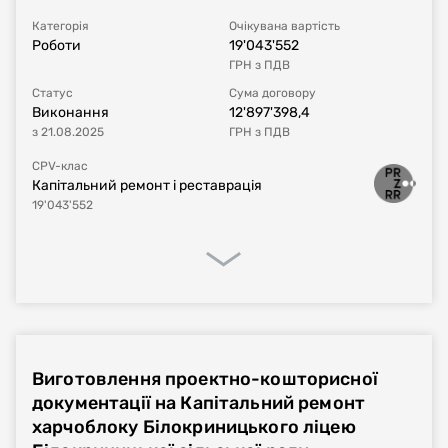
Категорія
Очікувана вартість
Роботи
19'043'552
ГРН
з ПДВ
Статус
Сума договору
Виконання
12'897'398,4
з
21.08.2025
ГРН
з ПДВ
CPV-клас
Капітальний ремонт і реставрація
19'043'552
Процедура закупівлі
Реалізація договору
Фінансове виконання
Виготовлення проектно-кошторисної
Номер плану
UA-P-2024-05-29-014212-a
документації на Капітальний ремонт
харчоблоку Білокриницького ліцею
Тип процедури
Відкриті торги