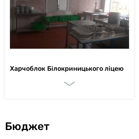
Харчоблок Білокриницького ліцею
Очікувані показники
Немає даних
Бюджет