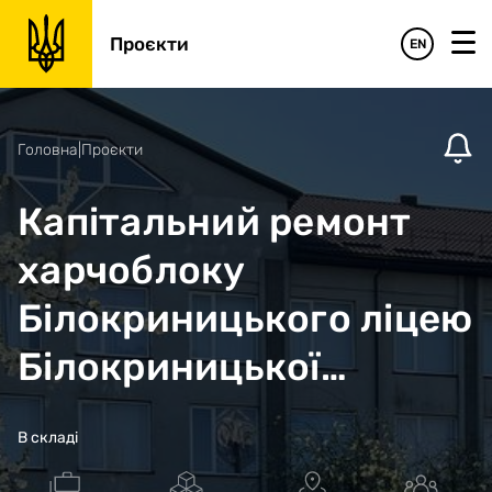
Проєкти
EN
Головна
|
Проєкти
Капітальний ремонт
харчоблоку
Білокриницького ліцею
Білокриницької
сільської ради,
В складі
Рівненського району,