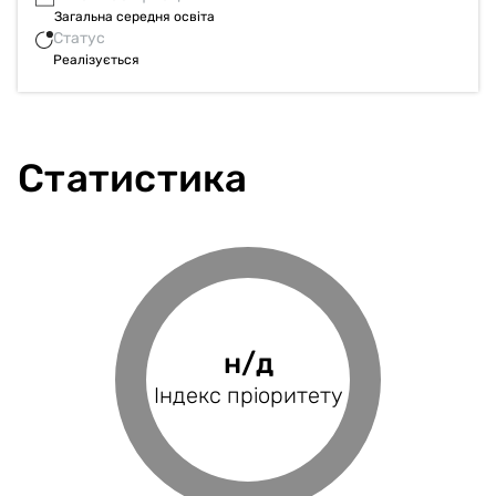
Загальна середня освіта
Статус
Реалізується
Статистика
127.35%
н/д
н/д
н/д
Фінансове
Індекс пріоритету
Оцінка проєкту
Індекс BRP
покриття