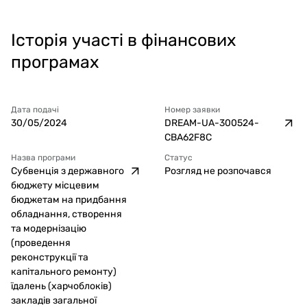
Історія участі в фінансових
програмах
Дата подачі
Номер заявки
30/05/2024
DREAM-UA-300524-
CBA62F8C
Назва програми
Статус
Субвенція з державного
Розгляд не розпочався
бюджету місцевим
бюджетам на придбання
обладнання, створення
та модернізацію
(проведення
реконструкції та
капітального ремонту)
їдалень (харчоблоків)
закладів загальної