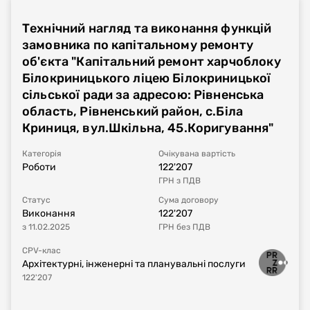
Технічний нагляд та виконання функцій
Номер плану
UA-P-2024-01-12-003628-b
замовника по капітальному ремонту
об'єкта "Капітальний ремонт харчоблоку
Тип процедури
Звіт про укладений договір
Білокриницького ліцею Білокриницької
сільської ради за адресою: Рівненська
Номер договору, дата
UA-2024-01-15-000203-a-a1
від
11.01.2024
область, Рівненський район, с.Біла
укладання
Криниця, вул.Шкільна, 45.Коригування"
Період дії договору
11.01.2024
-
31.12.2024
Категорія
Очікувана вартість
Роботи
122'207
ГРН
з ПДВ
Сума договору
348'296,9
UAH
з ПДВ
Статус
Сума договору
Виконання
122'207
Постачальник за
ТОВАРИСТВО З ОБМЕЖЕНОЮ
з
11.02.2025
ГРН
без ПДВ
договором
ВІДПОВІДАЛЬНІСТЮ "ВСЕУКРАЇНСЬКИЙ
ЦЕНТР ДЕРЖАВНО-ПРИВАТНОГО
CPV-клас
ПАРТНЕРСТВА"
Архітектурні, інженерні та планувальні послуги
122'207