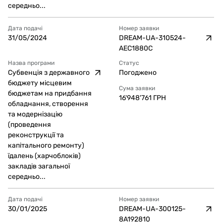
середньо...
Дата подачі
Номер заявки
31/05/2024
DREAM-UA-310524-
AEC1880C
Назва програми
Статус
Субвенція з державного
Погоджено
бюджету місцевим
Сума заявки
бюджетам на придбання
16'948'761
ГРН
обладнання, створення
та модернізацію
(проведення
реконструкції та
капітального ремонту)
їдалень (харчоблоків)
закладів загальної
середньо...
Дата подачі
Номер заявки
30/01/2025
DREAM-UA-300125-
8A192810