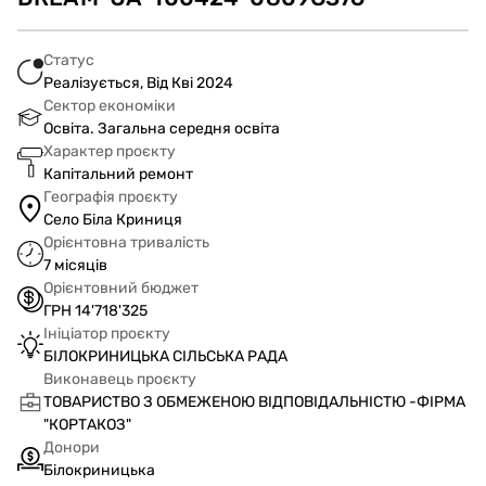
Статус
Реалізується, Від Кві 2024
Сектор економіки
Освіта. Загальна середня освіта
Характер проєкту
Капітальний ремонт
Географія проєкту
Село Біла Криниця
Орієнтовна тривалість
7 місяців
Орієнтовний бюджет
ГРН 14'718'325
Ініціатор проєкту
БІЛОКРИНИЦЬКА СІЛЬСЬКА РАДА
Виконавець проєкту
ТОВАРИСТВО З ОБМЕЖЕНОЮ ВІДПОВІДАЛЬНІСТЮ -ФІРМА
"КОРТАКОЗ"
Донори
Білокриницька