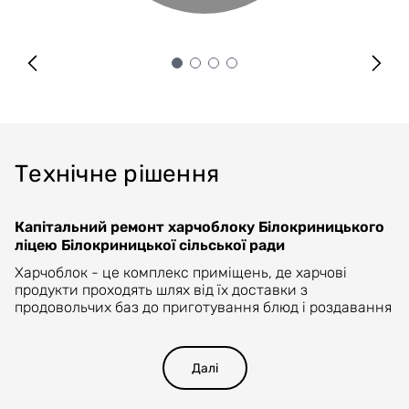
Технічне рішення
Капітальний ремонт харчоблоку Білокриницького
ліцею Білокриницької сільської ради
Харчоблок - це комплекс приміщень, де харчові
продукти проходять шлях від їх доставки з
продовольчих баз до приготування блюд і роздавання
готової їжі. На санітарний стан приготування іжі
значною мірою впливає санітарний стан приміщень
харчоблоку, і підтримка санітарного режиму
Далі
території, що прилягає до харчоблоку. Тому проектом
передбачається проект «Капітальний ремонт