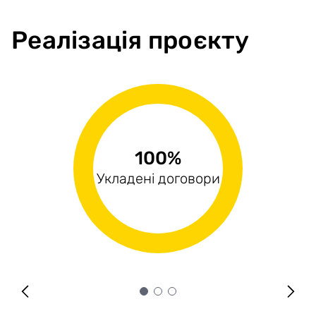
Реалізація проєкту
75.48%
1.33%
100%
Виконані поставки
Укладені договори
Оплачені рахунки