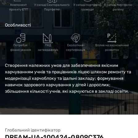
Рівненської області за
Компонент
У складі Секторального
У складі портфелю
У складі портфелю
проєкту ЄПП
Портфелю
громади
регіону
адресою: Рівненська
Особливості
область, Рівненський
район, с. Біла Криниця,
Потребує
ПКД
Екологічна
Вплив на економічний
фінансування
затверджено
сертифікація
розвиток
вул. Шкільна,45
Створення належних умов для забезпечення якісним
харчуванням учнів та працівників ліцею шляхом ремонту та
модернізації харчоблоку та їдальні закладу; формування
навичок здорового харчування у дітей і дорослих;
збільшення кількості учнів, які харчуються в закладі освіти.
Глобальний ідентифікатор
DREAM-UA-100424-0809C376