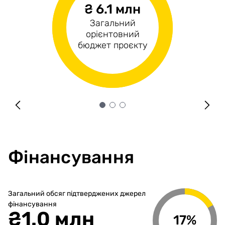
₴ 6.1 млн
₴1.2 млн
₴4.9 млн
Загальний
Операційні
Капітальні витрати
орієнтовний
витрати
бюджет проєкту
Фінансування
Загальний обсяг підтверджених джерел
фінансування
₴
1.0 млн
17%