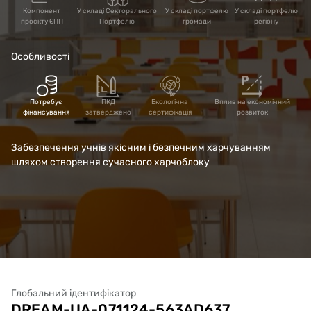
Компонент
У складі Секторального
У складі портфелю
У складі портфелю
проєкту ЄПП
Портфелю
громади
регіону
Особливості
Потребує
ПКД
Екологічна
Вплив на економічний
фінансування
затверджено
сертифікація
розвиток
Забезпечення учнів якісним і безпечним харчуванням
шляхом створення сучасного харчоблоку
Глобальний ідентифікатор
DREAM-UA-071124-563AD637