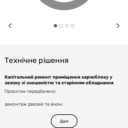
Технічне рішення
Капітальний ремонт приміщення харчоблоку у
звязку зі зношеністю та старінням обладнання
Проєктом передбачено:
демонтаж дверей та вікон;
розбирання покриттів підлог з керамічних плиток та
лінолеуму;
розбирання цементних покритів підлог;
Далі
облаштування стяжки підлоги;