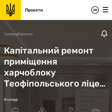
Проєкти
EN
Головна
|
Проєкти
Капітальний ремонт
приміщення
харчоблоку
Теофіпольського ліцею
№2
В складі