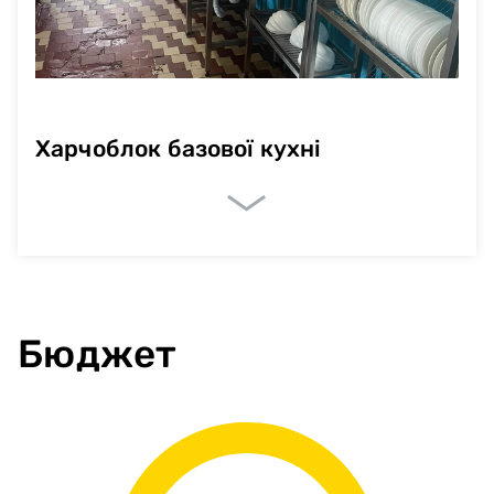
Харчоблок базової кухні
Очікувані показники
Висота
270
Бюджет
Площа
242,2