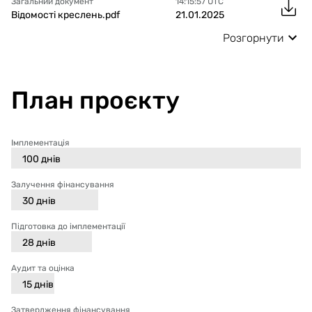
Загальний документ
14:15:57
UTC
Відомості креслень.pdf
21.01.2025
Розгорнути
План проєкту
Імплементація
100
днів
Залучення фінансування
30
днів
Підготовка до імплементації
28
днів
Аудит та оцінка
15
днів
Затвердження фінансування