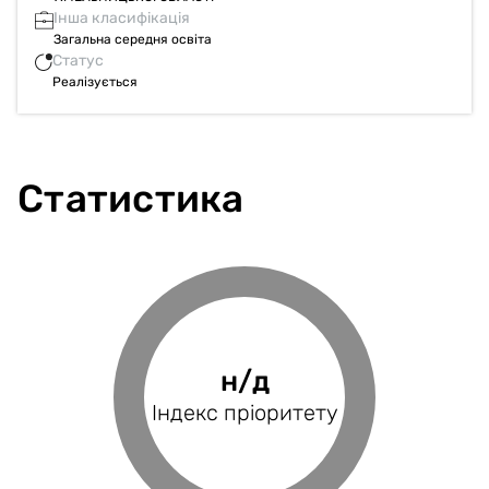
Інша класифікація
Загальна середня освіта
Статус
Реалізується
Статистика
17%
н/д
н/д
н/д
Фінансове
Індекс пріоритету
Оцінка проєкту
Індекс BRP
покриття