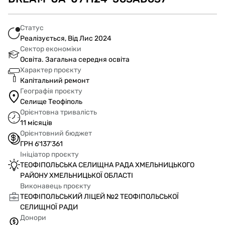
Статус
Реалізується, Від Лис 2024
Сектор економіки
Освіта. Загальна середня освіта
Характер проєкту
Капітальний ремонт
Географія проєкту
Селище Теофіполь
Орієнтовна тривалість
11 місяців
Орієнтовний бюджет
ГРН 6'137'361
Ініціатор проєкту
ТЕОФІПОЛЬСЬКА СЕЛИЩНА РАДА ХМЕЛЬНИЦЬКОГО
РАЙОНУ ХМЕЛЬНИЦЬКОЇ ОБЛАСТІ
Виконавець проєкту
ТЕОФІПОЛЬСЬКИЙ ЛІЦЕЙ №2 ТЕОФІПОЛЬСЬКОЇ
СЕЛИЩНОЇ РАДИ
Донори