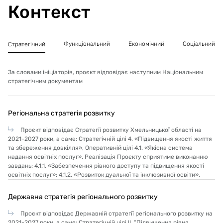
Контекст
Функціональний
Економічний
Соціальний
Стратегічний
За словами ініціаторів, проєкт відповідає наступним Національним
стратегічним документам
Регіональна стратегія розвитку
Проєкт відповідає Стратегії розвитку Хмельницької області на
2021-2027 роки, а саме: Стратегічній цілі 4. «Підвищення якості життя
та збереження довкілля», Оперативній цілі 4.1. «Якісна система
надання освітніх послуг». Реалізація Проєкту сприятиме виконанню
завдань: 4.1.1. «Забезпечення рівного доступу та підвищення якості
освітніх послуг»; 4.1.2. «Розвиток дуальної та інклюзивної освіти».
Державна стратегія регіонального розвитку
Проєкт відповідає Державній стратегії регіонального розвитку на
2021-2027 роки, а саме: Стратегічній цілі ІI. “Підвищення рівня