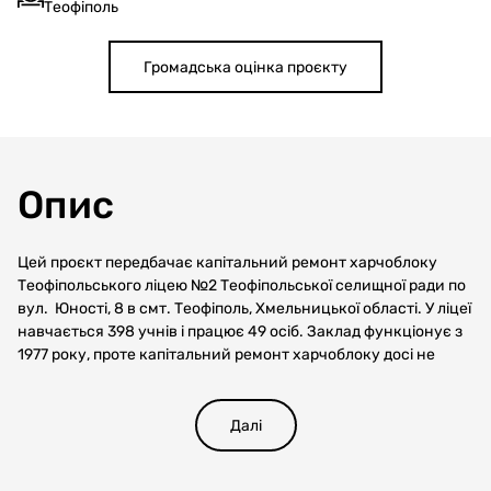
Теофіполь
Громадська оцінка проєкту
Опис
Цей проєкт передбачає капітальний ремонт харчоблоку
Теофіпольського ліцею №2 Теофіпольської селищної ради по
вул. Юності, 8 в смт. Теофіполь, Хмельницької області. У ліцеї
навчається 398 учнів і працює 49 осіб. Заклад функціонує з
1977 року, проте капітальний ремонт харчоблоку досі не
проводився.
Наразі приміщення перебуває в незадовільному стані та
потребує модернізації, а застаріле обладнання — заміни на
Далі
сучасне. Це дозволить реалізувати Реформу системи
шкільного харчування, забезпечити приготування здорової