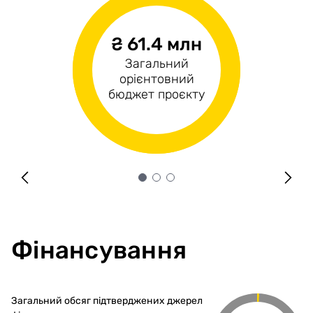
₴ 61.4 млн
₴1.0 млн
₴60.4 млн
Загальний
Операційні
Капітальні витрати
орієнтовний
витрати
бюджет проєкту
Фінансування
Загальний обсяг підтверджених джерел