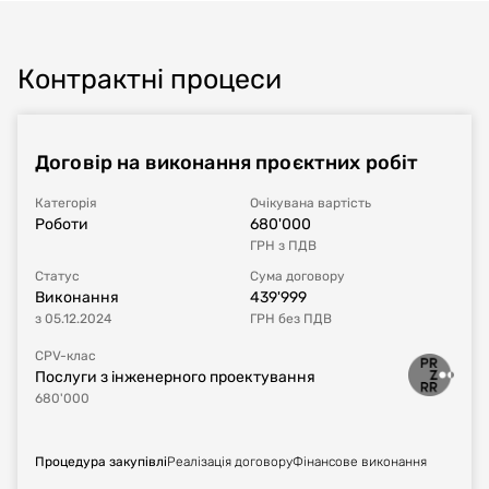
Контрактні процеси
Договір на виконання проєктних робіт
Категорія
Очікувана вартість
Роботи
680'000
ГРН
з ПДВ
Статус
Сума договору
Виконання
439'999
з
05.12.2024
ГРН
без ПДВ
CPV-клас
Послуги з інженерного проектування
680'000
Процедура закупівлі
Реалізація договору
Фінансове виконання