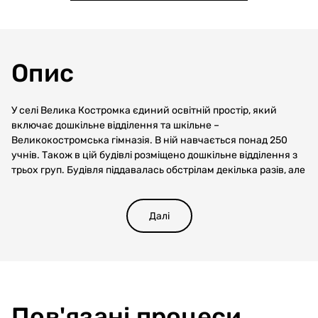
Опис
У селі Велика Костромка єдиний освітній простір, який
включає дошкільне відділення та шкільне –
Великокостромська гімназія. В ній навчається понад 250
учнів. Також в цій будівлі розміщено дошкільне відділення з
трьох груп. Будівля піддавалась обстрілам декілька разів, але
після останнього ракетного влучання 10 жовтня 2022 року
значних пошкоджень зазнав об’єкт. Приміщення спортзалу
центральної частини будівлі повністю зруйновано. Значних
Далі
пошкоджень зазнала покрівля із азбестоцементних листів.
Частково пошкоджена кроквяна система. Частину стін
пошкоджено. Усі вікна та двері вибиті після ударної хвилі.
Після обстеження експертом з обстеження будівель і споруд
було надано висновок, що будівля піддається відновленю.
В рамках проєкту реконструкції передбачено відновлення
Пов'язані процеси