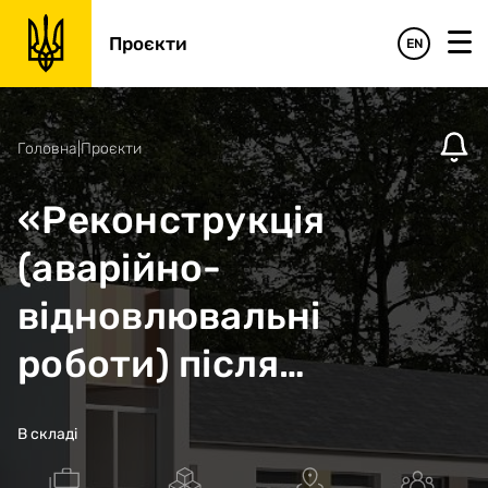
Проєкти
EN
Головна
|
Проєкти
«Реконструкція
(аварійно-
відновлювальні
роботи) після
ракетного обстрілу
В складі
будівлі