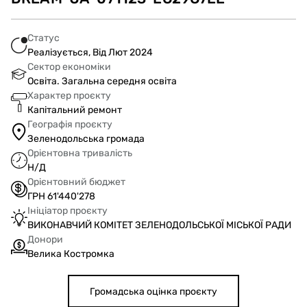
область, Криворізький
район, с. Велика
Статус
Реалізується, Від Лют 2024
Костромка, вул.
Сектор економіки
Освіта. Загальна середня освіта
Фартушного, буд.21»
Характер проєкту
Капітальний ремонт
Географія проєкту
Зеленодольська громада
Орієнтовна тривалість
Н/Д
Орієнтовний бюджет
ГРН 61'440'278
Ініціатор проєкту
ВИКОНАВЧИЙ КОМІТЕТ ЗЕЛЕНОДОЛЬСЬКОЇ МІСЬКОЇ РАДИ
Донори
Велика Костромка
Громадська оцінка проєкту