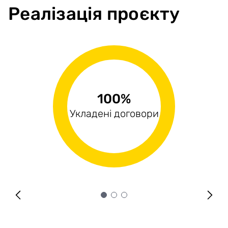
Реалізація проєкту
100%
100%
0%
Виконані поставки
Укладені договори
Оплачені рахунки