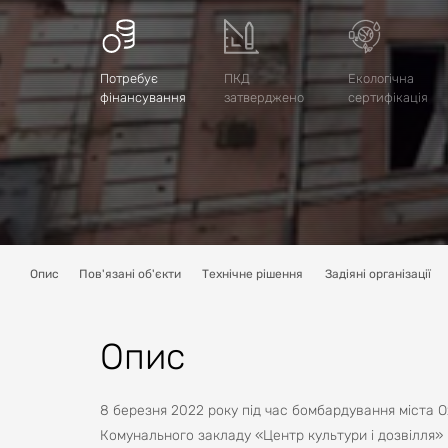
Потребує
ПКД
Екологічна
фінансування
затверджено
сертифікація
Опис
Пов'язані об'єкти
Технічне рішення
Задіяні організації
Опис
8 березня 2022 року під час бомбардування міста О
Комунального закладу «Центр культури і дозвілля» 