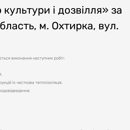
культури і дозвілля» за
ласть, м. Охтирка, вул.
ється виконання наступних робіт:
й.
кцій їх часткова теплоізоляція.
водовідведення.