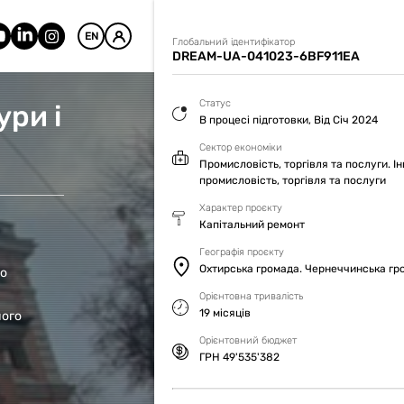
EN
Глобальний ідентифікатор
DREAM-UA-041023-6BF911EA
Статус
ури і
В процесі підготовки, Від Січ 2024
Сектор економіки
Промисловість, торгівля та послуги. І
промисловість, торгівля та послуги
Характер проєкту
Капітальний ремонт
Географія проєкту
Охтирська громада. Чернеччинська гр
го
Орієнтовна тривалість
19 місяців
ного
Орієнтовний бюджет
ГРН 49'535'382