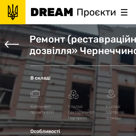
DREAM
Проєкти
Ремонт (реставраційни
дозвілля» Чернеччинс
В складі
Компонент
У складі
У складі
проєкту ЄПП
Секторального
портфелю
Портфелю
громади
Особливості