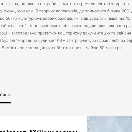
сті, і задовольняв потреби як жителів громади, міста Охтирки так
і функціонували 15 творчих колективів, де займалися більше 200 
ко 60-ти культурно-масових заходів, які відвідували більше ніж 15
збройної агресії Чернеччинською сільською радою вже виконано ря
році - виготовлено проєктно-кошторисну документацію та здійсне
 будівлі ”Народний будинок” КЗ «Центр культури і дозвілля» за а
». Вартість реставраційних робіт становить майже 50 млн. грн.
б’єкти
ий будинок” КЗ «Центр культури і