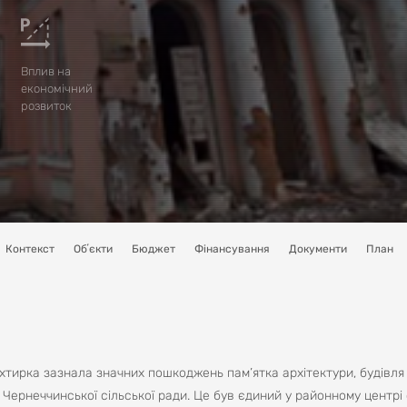
Вплив на
економічний
розвиток
Контекст
Обʼєкти
Бюджет
Фінансування
Документи
План
хтирка зазнала значних пошкоджень пам’ятка архітектури, будівля
Чернеччинської сільської ради. Це був єдиний у районному центрі 