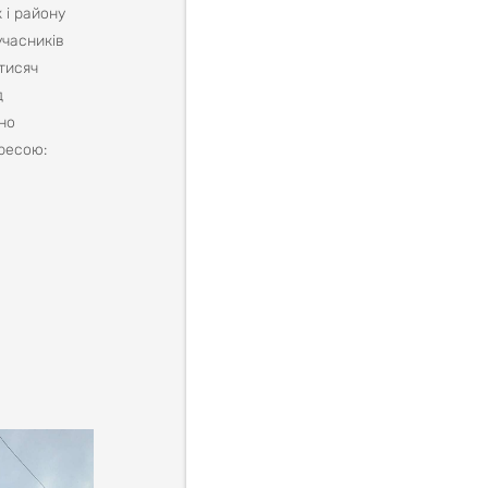
 і району
учасників
 тисяч
д
но
дресою: