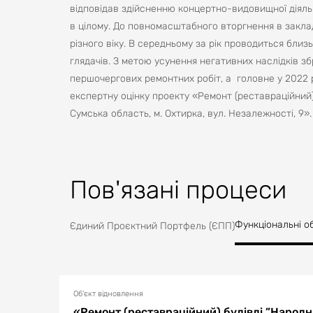
відповідав здійсненню концертно-видовищної діяльно
в цілому. До повномасштабного вторгнення в заклад
різного віку. В середньому за рік проводиться близь
глядачів. З метою усунення негативних наслідків 
першочергових ремонтних робіт, а головне у 2022 
експертну оцінку проекту «Ремонт (реставраційний)
Сумська область, м. Охтирка, вул. Незалежності, 9
Пов'язані процеси
Функціональні о
Єдиний Проєктний Портфель (ЄПП)
Об'єкт відновлення
«Ремонт (реставраційний) будівлі ”Народн