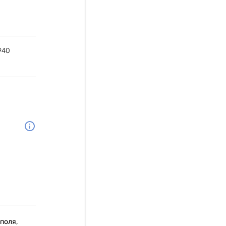
940
поля,