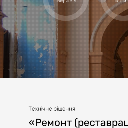
пріоритету
покрит
Технічне рішення
«Ремонт (реставрац