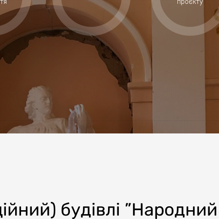
тя
проєкту
ійний) будівлі ”Народний