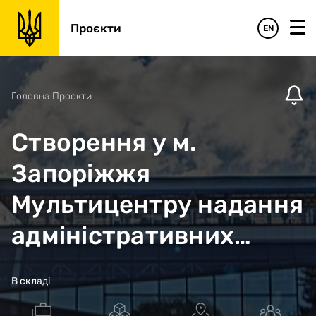
Проєкти
EN
Головна
|
Проєкти
Створення у м.
Запоріжжя
Мультицентру надання
адміністративних
послуг
В складі