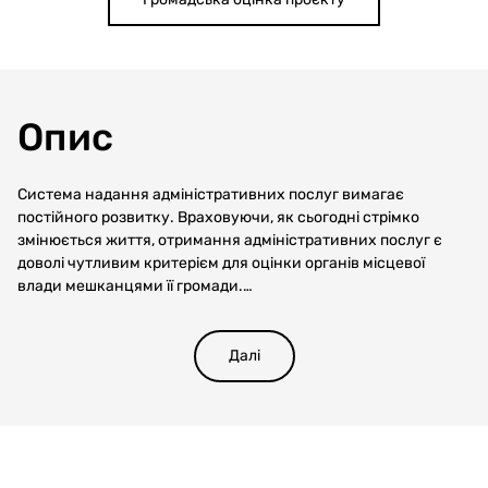
Опис
Система надання адміністративних послуг вимагає
постійного розвитку. Враховуючи, як сьогодні стрімко
змінюється життя, отримання адміністративних послуг є
доволі чутливим критерієм для оцінки органів місцевої
влади мешканцями її громади.
Сьогодні отримувачами адміністративних послуг є не тільки
пересічні громадяни, підприємці міста, юридичні особи, а і
громадяни, які під час воєнного стану в Україні отримали
Далі
статус ВПО, ветерани війни, учасники бойових дій та інші
категорії громадян, яким потрібно отримувати життєво
необхідні послуги у ЦНАП. Наразі кожна громада міста
намагається збільшувати перелік адміністративних послуг,
які вкрай необхідно запроваджувати у ЦНАП.