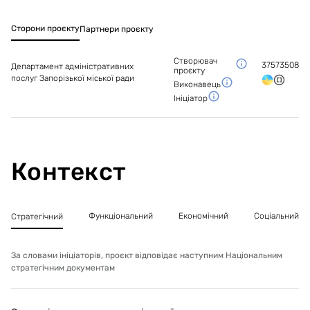
Сторони проєкту
Партнери проєкту
Створювач
37573508
Департамент адміністративних
проєкту
послуг Запорізької міської ради
Виконавець
Ініціатор
Контекст
Функціональний
Економічний
Соціальний
Стратегічний
За словами ініціаторів, проєкт відповідає наступним Національним
стратегічним документам