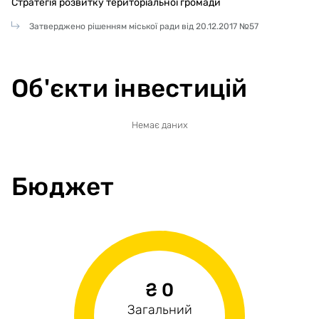
Стратегія розвитку територіальної громади
Затверджено рішенням міської ради від 20.12.2017 №57
Об'єкти інвестицій
Немає даних
Бюджет
₴ 0
н/д
н/д
Загальний
Операційні