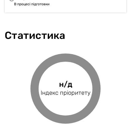
В процесі підготовки
Статистика
0%
н/д
н/д
н/д
Фінансове
Індекс пріоритету
Оцінка проєкту
Індекс BRP
покриття