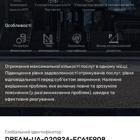
Компонент
У складі Секторального
У складі портфелю
У складі портфелю
проєкту ЄПП
Портфелю
громади
регіону
Особливості
Потребує
ПКД
Екологічна
Вплив на економічний
фінансування
затверджено
сертифікація
розвиток
Отримання максимальної кількості послуг в одному місці;
Підвищення рівня задоволенності отримувачів послуг; рівня
відповідальності перед суб՚єктом звернення; Належне
вирішення проблем, яке включає повне та зрозуміле
пояснення (у разі виникнення проблем), швидке та
ефективне реагування.
Глобальний ідентифікатор
DREAM-UA-020924-FC61E908