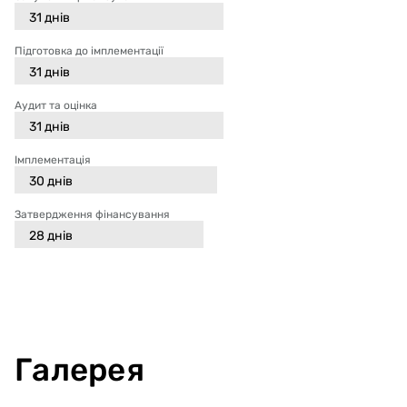
31
днів
Підготовка до імплементації
31
днів
Аудит та оцінка
31
днів
Імплементація
30
днів
Затвердження фінансування
28
днів
Галерея