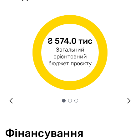
₴ 574.0 тис
н/д
₴574.0 тис
Загальний
Операційні
Капітальні витрати
орієнтовний
витрати
бюджет проєкту
Фінансування