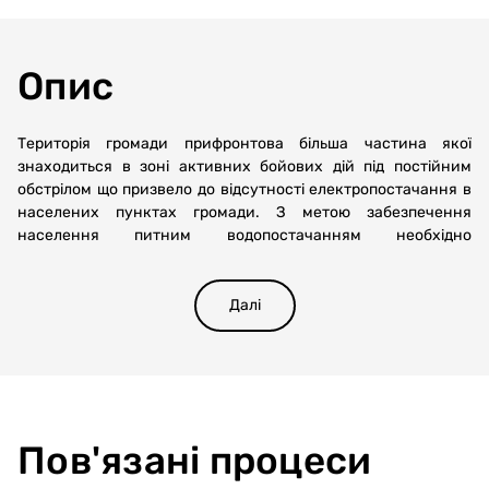
Опис
Територія громади прифронтова більша частина якої
знаходиться в зоні активних бойових дій під постійним
обстрілом що призвело до відсутності електропостачання в
населених пунктах громади. З метою забезпечення
населення питним водопостачанням необхідно
забезпечити артезіанські свердловини резервним
живленням у вигляді дизельних генераторів великої
потужності.
Далі
Номінальна потужність 120 кВт/150 кВА
Витрата палива при 100% / 75% / 50% навантаження 31.2 /
24.2 / - л / год
Виконання відкрите
Частота 50 Гц
Модель генератора LL3014Н
Пов'язані процеси
Тип генератора3-х фазний, синхронний
Модель двигуна 1006-TG