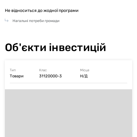
панель Power Wizard 1.0
Не відноситься до жодної програми
Питома витрата палива 245 г/кВтч
Нагальні потреби громади
Паливний бак 290 л
Об'єкти інвестицій
Габарити 2675 x 900 x 1564 мм
Вага 1536 кг
Тип
Клас
Місце
Товари
31120000-3
Н/Д