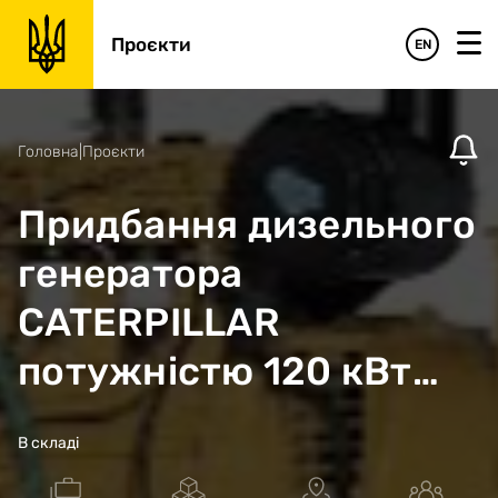
Проєкти
EN
Головна
|
Проєкти
Придбання дизельного
генератора
CATERPILLAR
потужністю 120 кВт
для забезпечення
В складі
резервним живленням