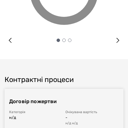
Контрактні процеси
Договір пожертви
Категорія
Очікувана вартість
н/д
-
н/д
н/д