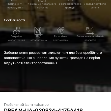
центральної
Компонент
У складі Секторального
У складі портфелю
У складі портфелю
проєкту ЄПП
Портфелю
громади
регіону
водоносної станції
Особливості
м.Берислав.
Потребує
ПКД
Екологічна
Вплив на економічний
фінансування
затверджено
сертифікація
розвиток
Забезпечення резервним живленням для безперебійного
водопостачання в населених пунктах громади на період
відсутності електропостачання.
Глобальний ідентифікатор
DREAM-UA-020924-4175A419