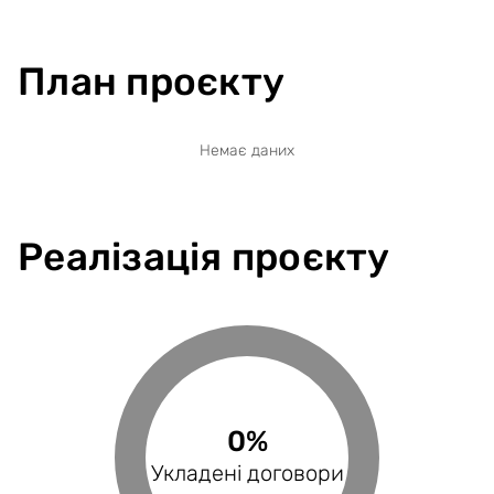
План проєкту
Немає даних
Реалізація проєкту
0%
0%
0%
Виконані поставки
Укладені договори
Оплачені рахунки