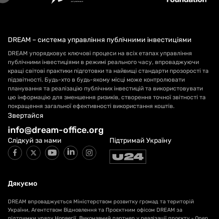
DREAM – система управління публічними інвестиціями
DREAM упорядковує ключові процеси на всіх етапах управління
публічними інвестиціями в режимі реального часу, впроваджуючи
кращі світові практики підготовки та найвищі стандарти прозорості та
підзвітності. Будь-хто в будь-якому місці може контролювати
планування та реалізацію публічних інвестицій та використовувати
цю інформацію для зменшення ризиків, створення точної звітності та
покращення загальної ефективності використання коштів.
Звертайся
info@dream-office.org
Слідкуй за нами
Підтримай Україну
Дякуємо
DREAM впроваджується Міністерством розвитку громад та територій
України, Агентством Відновлення та Проєктним офісом DREAM за
підтримки уряду Норвегії. Виконавчий партнер у реалізації проєкту - Open