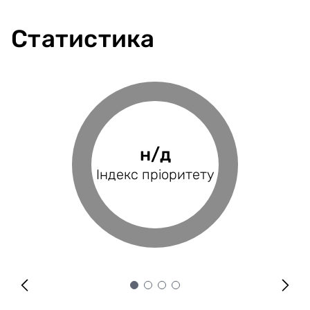
Статистика
100%
н/д
н/д
н/д
Фінансове
Індекс пріоритету
Оцінка проєкту
Індекс BRP
покриття