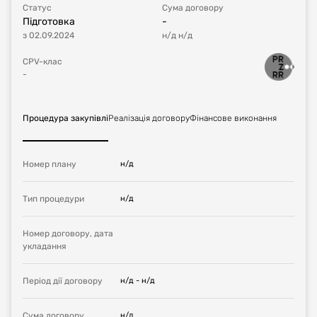
Статус
Сума договору
Підготовка
-
з
02.09.2024
н/д
н/д
CPV-клас
-
Процедура закупівлі
Реалізація договору
Фінансове виконання
Номер плану
н/д
Тип процедури
н/д
Номер договору, дата
укладання
Період дії договору
н/д
-
н/д
Сума договору
н/д