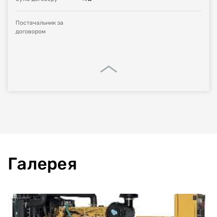
Постачальник за
договором
Галерея