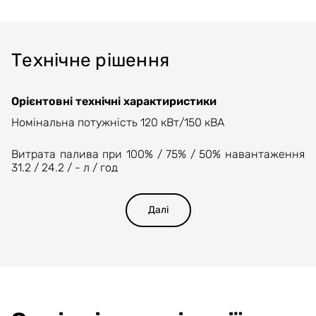
Технічне рішення
Орієнтовні технічні характиристики
Номінальна потужність 120 кВт/150 кВА
Витрата палива при 100% / 75% / 50% навантаження
31.2 / 24.2 / - л / год
Виконання відкритеЧастота 50 Гц
Далі
Модель генератора LL3014Н
Тип генератора3-х фазний, синхронний
Модель двигуна 1006-TG