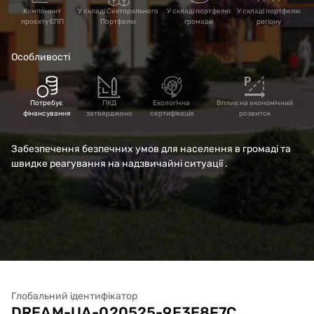
громадян по вул.
Компонент
У складі Секторального
У складі портфелю
У складі портфелю
проєкту ЄПП
Портфелю
громади
регіону
Незалежності в с.
Особливості
Шубків Рівненського
району Рівненської
Потребує
ПКД
Екологічна
Вплив на економічний
фінансування
затверджено
сертифікація
розвиток
області
Забезпечення безпечних умов для населення в громаді та
швидке реагування на надзвичайні ситуації .
Глобальний ідентифікатор
DREAM-UA-020525-9E3E8F7C