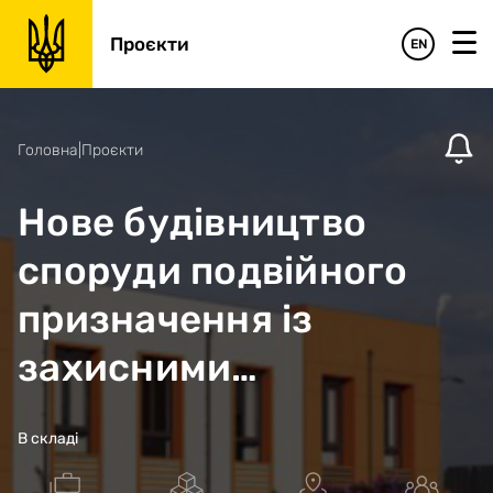
Проєкти
EN
Головна
|
Проєкти
Нове будівництво
споруди подвійного
призначення із
захисними
властивостями ПРУ -
В складі
центру безпеки