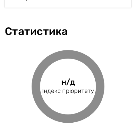
Статистика
0%
н/д
н/д
н/д
Фінансове
Індекс пріоритету
Оцінка проєкту
Індекс BRP
покриття