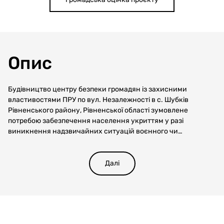
Опис
Будівництво центру безпеки громадян із захисними
властивостями ПРУ по вул. Незалежності в с. Шубків
Рівненського району, Рівненської області зумовлене
потребою забезпечення населення укриттям у разі
виникнення надзвичайних ситуацій воєнного чи
природного характеру, а також створення умов для роботи
служб безпеки громади. Відсутність спеціалізованих
захисних споруд на території села унеможливлює
Далі
оперативне реагування та знижує рівень безпеки
населення. Проєкт передбачає будівництво нової будівлі
подвійного призначення, яка слугуватиме як об’єктом
постійної роботи місцевих органів безпеки, так і захисною
спорудою для укриття жителів громади у випадку повітряної