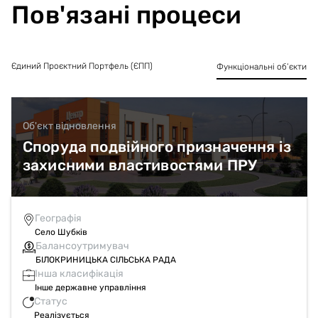
тривоги чи іншої загрози.
Пов'язані процеси
Єдиний Проєктний Портфель (ЄПП)
Функціональні об’єкти
Об'єкт відновлення
Споруда подвійного призначення із
захисними властивостями ПРУ
Географія
Село Шубків
Балансоутримувач
БІЛОКРИНИЦЬКА СІЛЬСЬКА РАДА
Інша класифікація
Інше державне управління
Статус
Реалізується