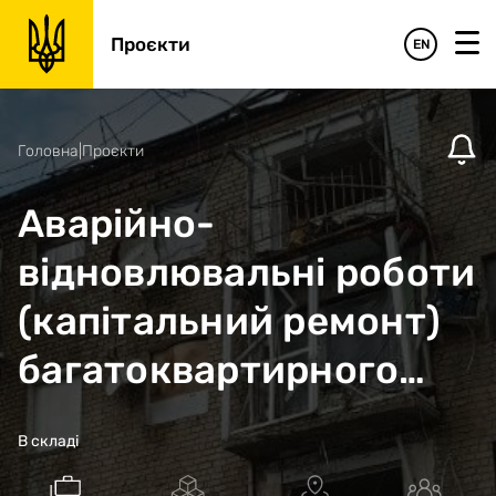
Проєкти
EN
Головна
|
Проєкти
Аварійно-
відновлювальні роботи
(капітальний ремонт)
багатоквартирного
житлового будинку за
В складі
адресою: Харківська