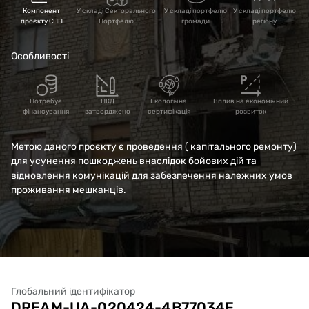
область, м. Ізюм,
Компонент
У складі Секторального
У складі портфелю
У складі портфелю
проєкту ЄПП
Портфелю
громади
регіону
вул.Соборна, 39
Особливості
(коригування)
Потребує
ПКД
Екологічна
Вплив на економічний
фінансування
затверджено
сертифікація
розвиток
Метою даного проєкту є проведення ( капітального ремонту)
для усунення пошкоджень внаслідок бойових дій та
відновлення комунікацій для забезпечення належних умов
проживання мешканців.
Глобальний ідентифікатор
DREAM-UA-020424-4B77034F