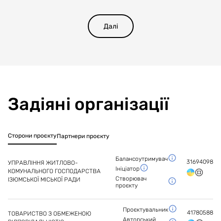
-Ремонт пошкоджених стінових конструкцій.
Далі
-Відновлення конструкцій покрівлі.
-Влаштування дверних, віконних та балконних
конструкцій.
-Утеплення стін.
Задіяні організації
-Заміна систем водопостачання, водовідведення,
електропостачання, заміна системи опалення.
Сторони проєкту
Партнери проєкту
Балансоутримувач
31694098
УПРАВЛІННЯ ЖИТЛОВО-
Ініціатор
КОМУНАЛЬНОГО ГОСПОДАРСТВА
Створювач
ІЗЮМСЬКОЇ МІСЬКОЇ РАДИ
проєкту
Проєктувальник
41780588
ТОВАРИСТВО З ОБМЕЖЕНОЮ
Авторський