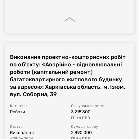
Виконання проектно-кошторисних робіт
по об’єкту: «Аварійно - відновлювальні
роботи (капітальний ремонт)
багатоквартирного житлового будинку
за адресою: Харківська область, м. Ізюм,
вул. Соборна, 39
Категорія
Очікувана вартість
Роботи
3'215'800
ГРН
з ПДВ
Статус
Сума договору
Виконання
2'890'000
з
28.06.2024
ГРН
з ПДВ