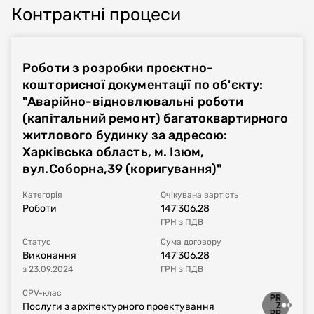
Контрактні процеси
Роботи з розробки проєктно-
кошторисної документації по об'єкту:
"Аварійно-відновлювальні роботи
(капітальний ремонт) багатоквартирного
житлового будинку за адресою:
Харківська область, м. Ізюм,
вул.Соборна,39 (коригування)"
Категорія
Очікувана вартість
Роботи
147'306,28
ГРН
з ПДВ
Статус
Сума договору
Виконання
147'306,28
з
23.09.2024
ГРН
з ПДВ
CPV-клас
Послуги з архітектурного проектування