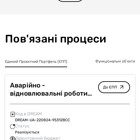
Пов'язані процеси
Функціональні об’єкти
Єдиний Проєктний Портфель (ЄПП)
Аварійно -
До ЄПП
відновлювальні роботи
(капітальні ремонти) 19
багатоквартирних
Код в DREAM
житлових будинків в м.
DREAM-UA-220824-95312BCC
Ізюм, Харківської області
Статус
Реалізується
Орієнтовний бюджет