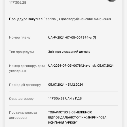
147'306,28
Процедура закупівлі
Реалізація договору
Фінансове виконання
Номер плану
UA-P-2024-07-05-009394-a
Тип процедури
Звіт про укладений договір
Номер договору, дата
UA-2024-07-05-007812-a-c1
від
05.07.2024
укладання
Період дії договору
05.07.2024
-
31.12.2024
Сума договору
147'306,28
UAH
з ПДВ
Постачальник за
ТОВАРИСТВО З ОБМЕЖЕНОЮ
договором
ВІДПОВІДАЛЬНІСТЮ "ІНЖИНІРИНГОВА
КОМПАНІЯ "АРКОН"