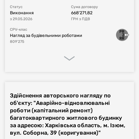
Сума договору
2'890'000
UAH
з ПДВ
Статус
Сума договору
Виконання
668'271,82
з
29.05.2026
ГРН
з ПДВ
Постачальник за
ТОВ "ІНЖИНІРИНГОВА КОМПАНІЯ "АРКОН"
договором
CPV-клас
Нагляд за будівельними роботами
809'275
Процедура закупівлі
Реалізація договору
Фінансове виконання
Здійснення авторського нагляду по
Номер плану
UA-P-2024-09-04-011300-a
об'єкту: "Аварійно-відновлювальні
роботи (капітальний ремонт)
Тип процедури
Звіт про укладений договір
багатоквартирного житлового будинку
за адресою: Харківська область, м. Ізюм,
Номер договору, дата
UA-2024-09-04-009560-a-c1
від
03.09.2024
вул. Соборна, 39 (коригування)"
укладання