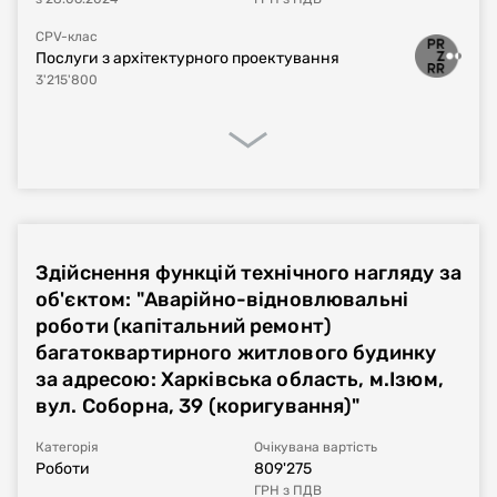
CPV-клас
Послуги з архітектурного проектування
3'215'800
Процедура закупівлі
Реалізація договору
Фінансове виконання
Здійснення функцій технічного нагляду за
Номер плану
UA-P-2023-08-16-004126-a
об'єктом: "Аварійно-відновлювальні
роботи (капітальний ремонт)
Тип процедури
Відкриті торги
багатоквартирного житлового будинку
за адресою: Харківська область, м.Ізюм,
Номер договору, дата
UA-2023-08-16-011389-a-c1
від
07.09.2023
вул. Соборна, 39 (коригування)"
укладання
Категорія
Очікувана вартість
Період дії договору
07.09.2023
-
31.12.2023
Роботи
809'275
ГРН
з ПДВ