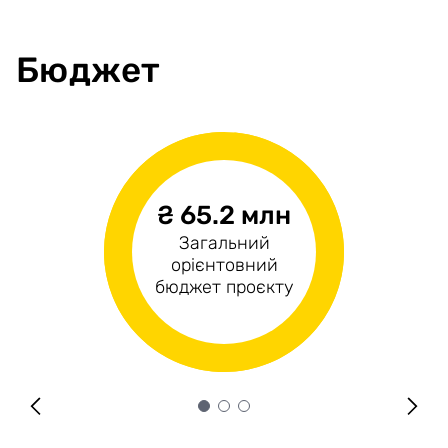
Бюджет
₴ 65.2 млн
₴1.7 млн
₴63.5 млн
Загальний
Операційні
Капітальні витрати
орієнтовний
витрати
бюджет проєкту