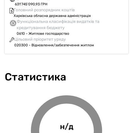
631'745'090,93 ГРН
Головний розпорядник коштів
Харківська обласна державна адміністрація
Функціональна класифікація видатків та
кредитування бюджету
0610 - Житлове господарство
Цільовий пріоритет уряду
020300 - Відновлення/забезпечення житлом
Статистика
4.43%
н/д
н/д
н/д
Фінансове