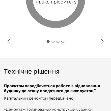
Індекс пріоритету
Оцінка проєкту
Індекс BRP
покриття
Технічне рішення
Проектом передбачється роботи з відновлення
будинку до стану придатного до експлуатації.
Капітальним ремонтом передбачено:
-Демонтаж зруйнованих конструкцій будинку.