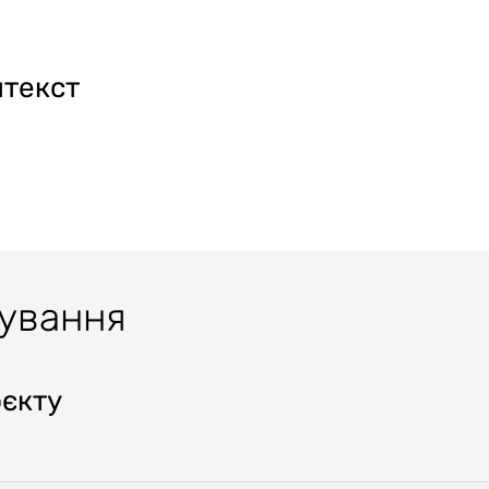
нтекст
тування
оєкту