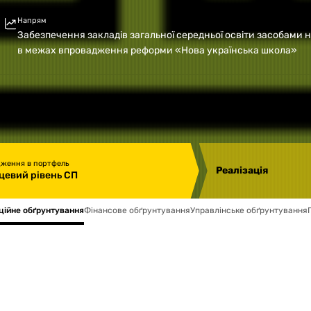
Напрям
Забезпечення закладів загальної середньої освіти засобами
в межах впровадження реформи «Нова українська школа»
дження в портфель
Реалізація
цевий рівень СП
ційне обґрунтування
Фінансове обґрунтування
Управлінське обґрунтування