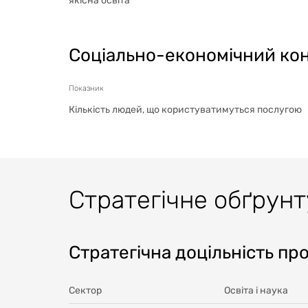
якісна освіта
Соціально-економічний ко
Показник
Кількість людей, що користуватимуться послугою
Стратегічне обґрун
Стратегічна доцільність пр
Сектор
Освіта і наука