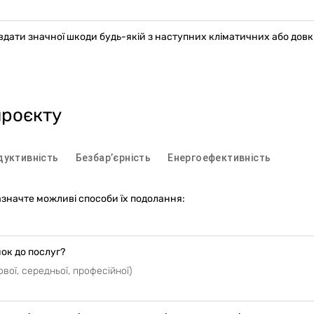
вдати значної шкоди будь-якій з наступних кліматичних або довк
проєкту
дуктивність
Безбарʼєрність
Енергоефективність
азначте можливі способи їх подолання:
ок до послуг?
вої, середньої, професійної)