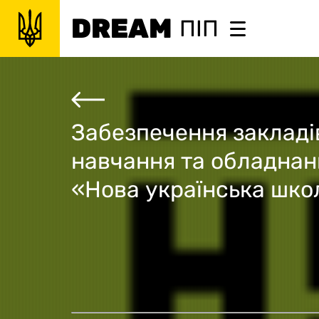
DREAM
ПІП
Забезпечення закладів
навчання та обладна
«Нова українська шко