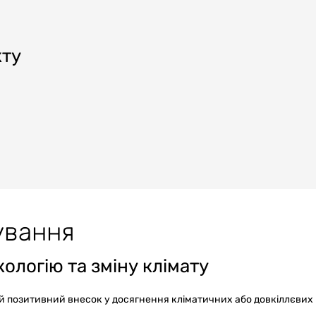
кту
ування
ологію та зміну клімату
й позитивний внесок у досягнення кліматичних або довкіллєвих 