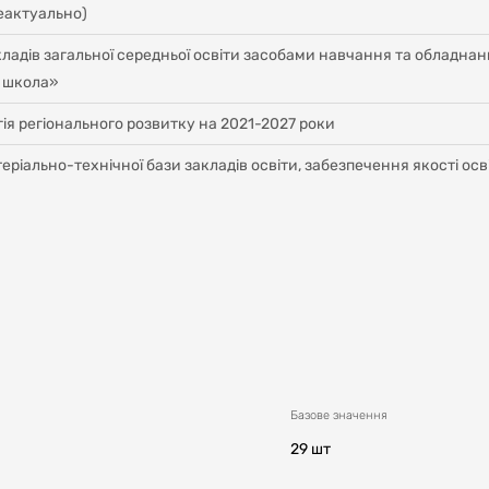
неактуально)
ладів загальної середньої освіти засобами навчання та обладн
а школа»
ія регіонального розвитку на 2021-2027 роки
ріально-технічної бази закладів освіти, забезпечення якості осві
Базове значення
29 шт