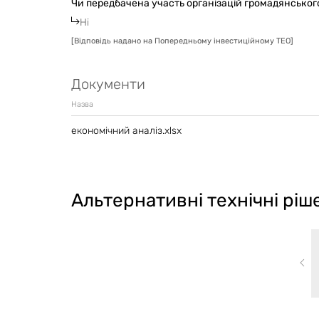
Чи передбачена участь організацій громадянського 
Ні
[
Відповідь надано на Попередньому інвестиційному ТЕО
]
Документи
Назва
економічний аналіз.xlsx
Альтернативні технічні ріш