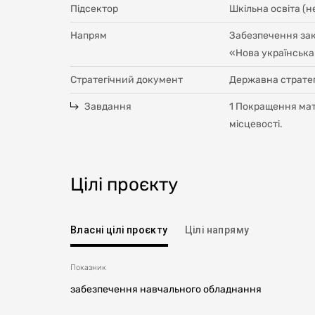
Підсектор
Шкільна освіта (
Напрям
Забезпечення зак
«Нова українськ
Стратегічний документ
Державна стратег
Завдання
1 Покращення мате
місцевості.
Цілі проєкту
Власні цілі проєкту
Цілі напряму
Показник
забезпечення навчального обладнання