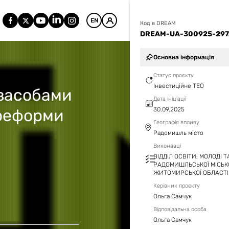
EN
Код в DREAM
DREAM-UA-300925-29
Основна інформація
Статус проєкту
Інвестиційне ТЕО
 засобами
Дата ініціації
 реформи
30.09.2025
Географія впливу
Радомишль місто
Виконавці
ВІДДІЛ ОСВІТИ, МОЛОДІ 
РАДОМИШЛЬСЬКОЇ МІСЬК
ЖИТОМИРСЬКОЇ ОБЛАСТІ
Керівник проєкту
Ольга Самчук
Відповідальна особа
Ольга Самчук