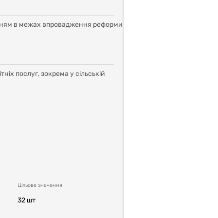
анням в межах впровадження реформи
тніх послуг, зокрема у сільській
Цільовe значення
32 шт