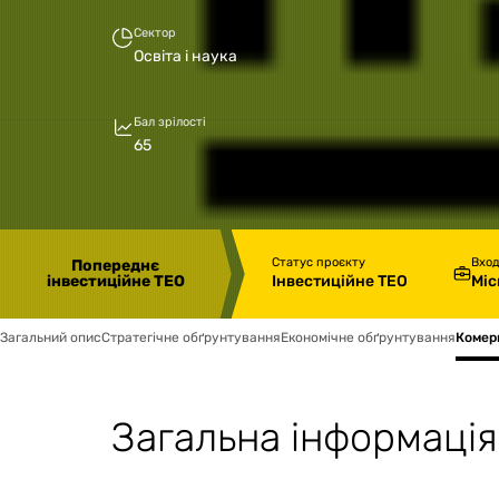
Сектор
Освіта і наука
Бал зрілості
65
Статус проєкту
Вхо
Попереднє
Інвестиційне ТЕО
Міс
інвестиційне ТЕО
Загальний опис
Стратегічне обґрунтування
Економічне обґрунтування
Комер
Загальна інформація