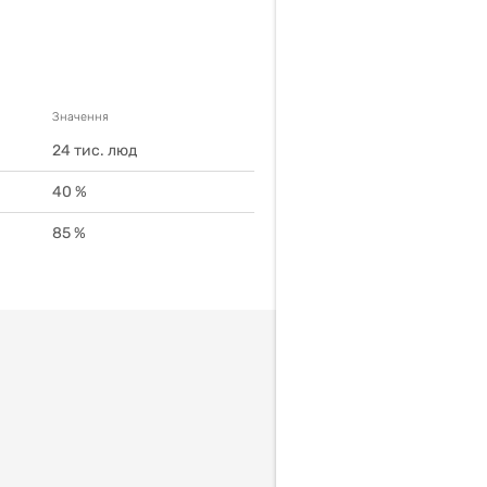
Значення
24
тис. люд
40
%
85
%