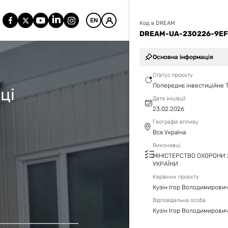
EN
Код в DREAM
DREAM-UA-230226-9EF
Основна інформація
Статус проєкту
Попереднє інвестиційне 
ці
Дата ініціації
23.02.2026
Географія впливу
Вся Україна
Виконавці
МІНІСТЕРСТВО ОХОРОНИ 
УКРАЇНИ
Керівник проєкту
Кузін Ігор Володимирови
Відповідальна особа
Кузін Ігор Володимирови