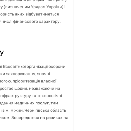
ту (визначеним Урядом України) і
користь яких відбуватиметься
му числі фінансового характеру,
у
і Всесвітньої організації охорони
дки захворювання, значні
могою, пріоритезація власної
 зростає щодня, незважаючи на
інфраструктуру та технологічні
надання медичних послуг, тим
в м. Ніжин, Чернігівська область
зиком. Зосередьтеся на ризиках на