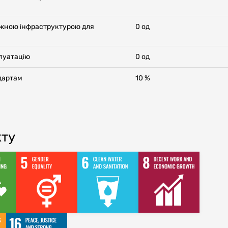
ежною інфраструктурою для
0 од
плуатацію
0 од
дартам
10 %
кту