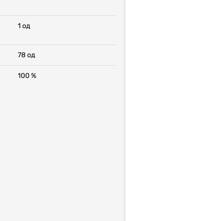
1 од
78 од
100 %