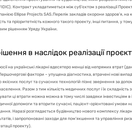
IDIC). Контракт укладатиметься між суб'єктом з реалізації Проек
єю Ellipse Projects SAS.Перелік закладів охорони здоров’я, на 
ьність та пріоритетність кожного такого проекту, інші питання, у то
вим рішенням Уряду України.
ішення в наслідок реалізації проєкт
сії на українські лікарні вдесятеро менші від непрямих втрат (дан
 Першочергові фактори – упущена діагностика, втрачені нові випа
о якісних послуг та сучасних технологій пізнє звернення за допо
населення. Разом з тим кількість медичних послуг і їх складність
увати ці втрати можна можна в тому числі завдяки інвестиціям в 
едичної допомоги та вторити сучасні, пацієнт-орієнтовані умови 
ння. Наразі розглядається будівництво нового комплексу лікарні 
ьтатів, і запропоновані заходи для пом’якшення та управління ри
атації проекту).