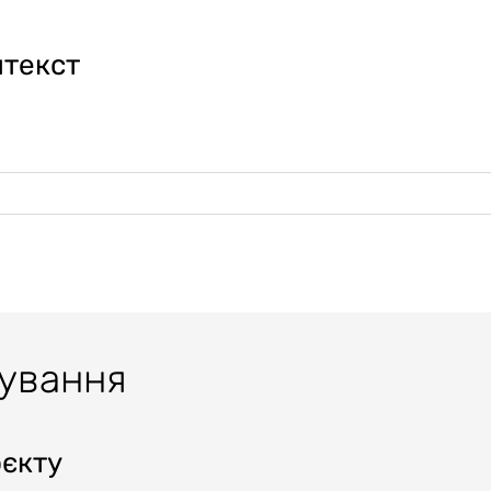
нтекст
тування
оєкту