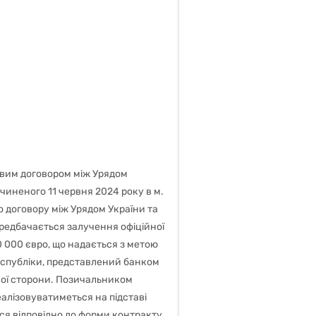
вим договором між Урядом
чиненого 11 червня 2024 року в м.
о договору між Урядом України та
редбачається залучення офіційної
0 000 євро, що надається з метою
еспубліки, представлений банком
зької сторони. Позичальником
еалізовуватиметься на підставі
ся відповідно до форми контракту