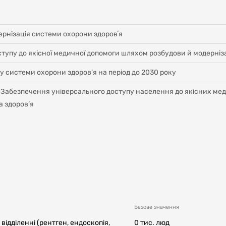
ернізація системи охорони здоровʼя
тупу до якісної медичної допомоги шляхом розбудови й модерніза
у системи охорони здоров’я на період до 2030 року
 1 Забезпечення універсального доступу населення до якісних мед
а здоров’я
Базове значення
відділенні (рентген, ендоскопія,
0 тис. люд