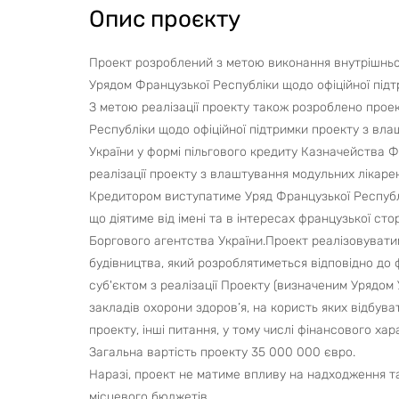
Опис проєкту
Проект розроблений з метою виконання внутрішньо
Урядом Французької Республіки щодо офіційної підт
З метою реалізації проекту також розроблено прое
Республіки щодо офіційної підтримки проекту з вл
України у формі пільгового кредиту Казначейства Ф
реалізації проекту з влаштування модульних лікаре
Кредитором виступатиме Уряд Французької Республік
що діятиме від імені та в інтересах французької ст
Боргового агентства України.Проект реалізовуватим
будівництва, який розроблятиметься відповідно до 
суб'єктом з реалізації Проекту (визначеним Урядом
закладів охорони здоров’я, на користь яких відбуват
проекту, інші питання, у тому числі фінансового ха
Загальна вартість проекту 35 000 000 євро.
Наразі, проект не матиме впливу на надходження т
місцевого бюджетів.