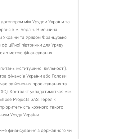
договором між Урядом України та
вня в м. Берлін, Німеччина.
м України та Урядом Французької
офіційної підтримки для Уряду
ься з метою фінансування
тань інституційної діяльності),
стра фінансів України або Голови
ачає здійснення проектування та
DIC). Контракт укладатиметься між
lipse Projects SAS.Перелік
а пріоритетність кожного такого
нням Уряду України.
име фінансування з державного чи