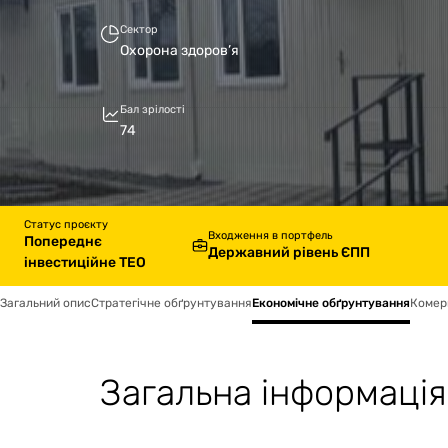
Сектор
Охорона здоров’я
Бал зрілості
74
Статус проєкту
Входження в портфель
Попереднє
Державний рівень ЄПП
інвестиційне ТЕО
Загальний опис
Стратегічне обґрунтування
Економічне обґрунтування
Комер
Загальна інформація