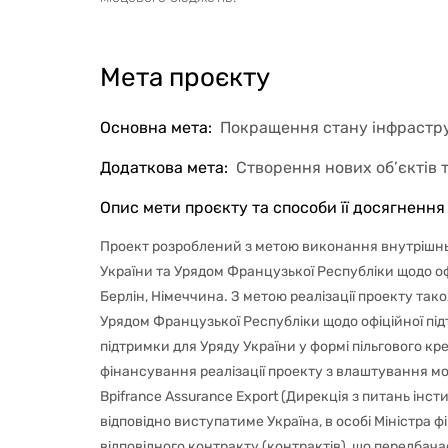
Мета проєкту
Основна мета
:
Покращення стану інфрастр
Додаткова мета
:
Створення нових об’єктів 
Опис мети проєкту та способи її досягнення
Проект розроблений з метою виконання внутрішн
України та Урядом Французької Республіки щодо оф
Берлін, Німеччина. З метою реалізації проекту та
Урядом Французької Республіки щодо офіційної пі
підтримки для Уряду України у формі пільгового к
фінансування реалізації проекту з влаштування 
Bpifrance Assurance Export (Дирекція з питань інст
відповідно виступатиме Україна, в особі Міністра 
відповідного контракту (контрактів), що передбач