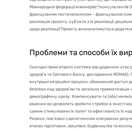
Міжнародної федерації інженерівконсультантів (F
французьким постачальником – французькою компані
реалізація проекту, суб’єкти з їх реалізації, доціл
щодо реалізації Проекту визначатимуться додатко
Проблеми та способи їх вир
Сьогодні прямі втрати системи від щоденних атак ро
здоровʼя та Світового Банку, дослідження RDNA5).
внутрішні міграційні процеси, обмежений доступ д
безпеки над здоровʼям та загальна травматизація 
демографічну кризу. Компенсувати та (або) мініміз
рішення які дозволять зробити стрибок в якості м
самим стимулюючи їх попит та ефективність їх нада
Ризики, пов’язані з досягненням очікуваних резул
етапах підготовки, закупівлі, будівництва та експлу