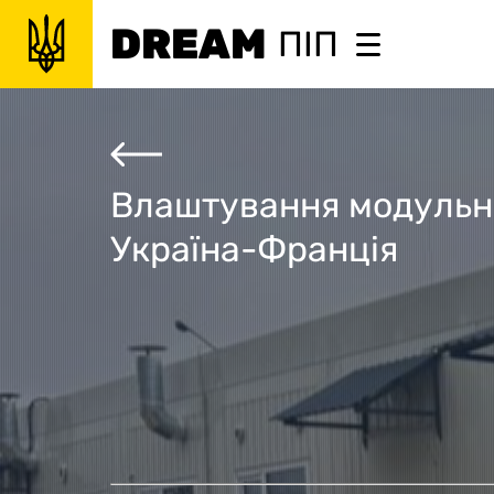
DREAM
ПІП
Влаштування модульни
Україна-Франція