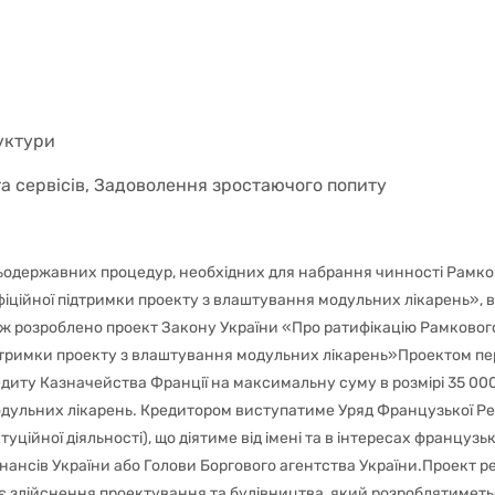
уктури
та сервісів, Задоволення зростаючого попиту
ьодержавних процедур, необхідних для набрання чинності Рамко
іційної підтримки проекту з влаштування модульних лікарень», в
кож розроблено проект Закону України «Про ратифікацію Рамковог
дтримки проекту з влаштування модульних лікарень»Проектом пе
редиту Казначейства Франції на максимальну суму в розмірі 35 00
модульних лікарень. Кредитором виступатиме Уряд Французької Р
итуційної діяльності), що діятиме від імені та в інтересах францу
фінансів України або Голови Боргового агентства України.Проект р
ає здійснення проектування та будівництва, який розроблятиметь