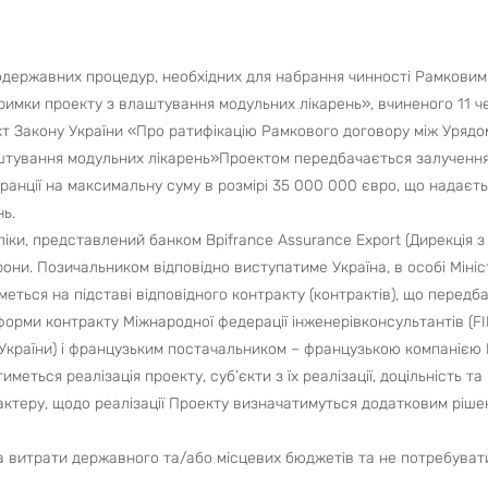
державних процедур, необхідних для набрання чинності Рамковим 
римки проекту з влаштування модульних лікарень», вчиненого 11 чер
кт Закону України «Про ратифікацію Рамкового договору між Урядо
аштування модульних лікарень»Проектом передбачається залучення 
ранції на максимальну суму в розмірі 35 000 000 євро, що надаєт
нь.
и, представлений банком Bpifrance Assurance Export (Дирекція з пи
орони. Позичальником відповідно виступатиме Україна, в особі Міні
еться на підставі відповідного контракту (контрактів), що передб
форми контракту Міжнародної федерації інженерівконсультантів (FI
 України) і французьким постачальником – французькою компанією El
иметься реалізація проекту, суб’єкти з їх реалізації, доцільність т
рактеру, щодо реалізації Проекту визначатимуться додатковим ріше
а витрати державного та/або місцевих бюджетів та не потребуват