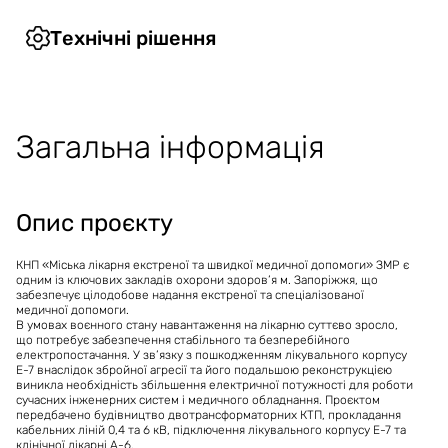
ЕКСТРЕНОЇ ТА ШВИДКОЇ МЕДИЧНОЇ ДОПОМОГИ" ЗАПОРІЗЬКОЇ
Сектор
МІСЬКОЇ РАДИ
Місцевий рівень ЄПП
Охорона здоров’я
Технічні рішення
Місцевий рівень СП
Підсектор
Спеціалізована медична допомога
Технічне рішення 1
Вартість проєкту
:
30'823'530
ГРН
Тривалість проєкту
:
7 місяців
Загальна інформація
Технічне рішення 2
Вартість проєкту
:
50'500'000
ГРН
Тривалість проєкту
:
3 місяці
Опис проєкту
КНП «Міська лікарня екстреної та швидкої медичної допомоги» ЗМР є
одним із ключових закладів охорони здоров’я м. Запоріжжя, що
забезпечує цілодобове надання екстреної та спеціалізованої
медичної допомоги.
В умовах воєнного стану навантаження на лікарню суттєво зросло,
що потребує забезпечення стабільного та безперебійного
електропостачання. У зв’язку з пошкодженням лікувального корпусу
Е-7 внаслідок збройної агресії та його подальшою реконструкцією
виникла необхідність збільшення електричної потужності для роботи
сучасних інженерних систем і медичного обладнання. Проєктом
передбачено будівництво двотрансформаторних КТП, прокладання
кабельних ліній 0,4 та 6 кВ, підключення лікувального корпусу Е-7 та
клінічної лікарні А-6.