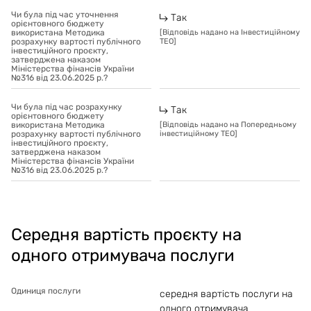
Чи була під час уточнення
Так
орієнтовного бюджету
використана Методика
[
Відповідь надано на Інвестиційному
розрахунку вартості публічного
ТЕО
]
інвестиційного проєкту,
затверджена наказом
Міністерства фінансів України
№316 від 23.06.2025 р.?
Чи була під час розрахунку
Так
орієнтовного бюджету
використана Методика
[
Відповідь надано на Попередньому
розрахунку вартості публічного
інвестиційному ТЕО
]
інвестиційного проєкту,
затверджена наказом
Міністерства фінансів України
№316 від 23.06.2025 р.?
Середня вартість проєкту на
одного отримувача послуги
Одиниця послуги
середня вартість послуги на
одного отримувача