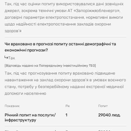
Так, під час оцінки попиту використовувалися дані зовнішніх
джерел, зокрема технічні умови АТ «Запоріжжяобленерго»,
договірні параметри електропостачання, нормативні вимоги
щодо надійності електропостачання закладів охорони
здоров’я
Чи враховано в прогнозі попиту останні демографічні та
економічні прогнози?
Так
[
Відповідь надано на Попередньому інвестиційному ТЕО
]
Так, під час прогнозування попиту враховано підвищене
навантаження на заклад охорони здоров’я в умовах воєнного
стану, потребу у безперебійному наданні екстреної медичної
допомоги населенню
Показник
Рік
Попит
Річний попит на послуги/
1
29040
люд.
інфраструктуру