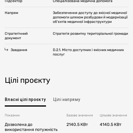
Підсектор
Спеціалізована медична допомога
Напрям
Забезпечення доступу до якісної медичної
допомоги шляхом розбудови й модернізації
об'єктів медичної інфраструктури
Стратегічний
Стратегія розвитку територіальної громади
документ
Завдання
D.2.1. Місто доступних і якісних медичних
послуг
Цілі проєкту
Власні цілі проєкту
Цілі напряму
Показник
Базове значення
Цільовe значення
Дозволена до
2140.5 КВт
4140.5 КВт
використання потужність