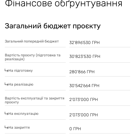
Фінансове обґрунтування
Загальний бюджет проєкту
Загальний попередній бюджет
32'896'530
ГРН
Вартість проєкту (підготовка та
30'823'530
ГРН
реалізація)
На підготовку
280'866
ГРН
На реалізацію
30'542'664
ГРН
Вартість експлуатації та закриття
2'073'000
ГРН
проєкту
На експлуатацію
2'073'000
ГРН
На закриття
0
ГРН