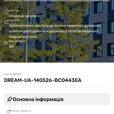
Сектор
Охорона здоров’я
Напрям
Забезпечення доступу до якісної медичної допомоги
шляхом розбудови й модернізації об'єктів медичної
інфраструктури
Бал зрілості
80
Код в DREAM
DREAM-UA-140526-BC0443EA
Основна інформація
Статус проєкту