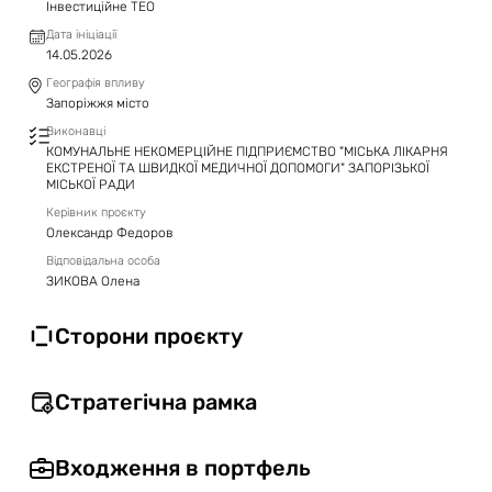
Інвестиційне ТЕО
Дата ініціації
14.05.2026
Географія впливу
Запоріжжя місто
Виконавці
КОМУНАЛЬНЕ НЕКОМЕРЦІЙНЕ ПІДПРИЄМСТВО "МІСЬКА ЛІКАРНЯ
ЕКСТРЕНОЇ ТА ШВИДКОЇ МЕДИЧНОЇ ДОПОМОГИ" ЗАПОРІЗЬКОЇ
МІСЬКОЇ РАДИ
Керівник проєкту
Олександр Федоров
Відповідальна особа
ЗИКОВА Олена
Сторони проєкту
Ініціатор
КОМУНАЛЬНЕ НЕКОМЕРЦІЙНЕ ПІДПРИЄМСТВО "МІСЬКА ЛІКАРНЯ
Стратегічна рамка
ЕКСТРЕНОЇ ТА ШВИДКОЇ МЕДИЧНОЇ ДОПОМОГИ" ЗАПОРІЗЬКОЇ
МІСЬКОЇ РАДИ
Напрям
Виконавці
Забезпечення доступу до якісної медичної допомоги шляхом
Входження в портфель
КОМУНАЛЬНЕ НЕКОМЕРЦІЙНЕ ПІДПРИЄМСТВО "МІСЬКА ЛІКАРНЯ
розбудови й модернізації об'єктів медичної інфраструктури