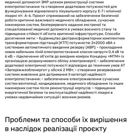
медичної допомоги» ЗМР шляхом реконструкції системи
електропостачання та створення додаткових потужностей для
функціонування відновленого лікувального корпусу Е-7 і клінічної
лікарні літ. А-6. Проєкт спрямований на забезпечення безпечної
роботи критично важливого медичного обладнання, сучасних
інженерних систем, безперервного надання екстреної та
спеціалізованої медичної допомоги в умовах воєнного стану та
підвищення стійкості об’єкта критичної інфраструктури. Способи
досягнення мети: • будівництво двотрансформаторних комплектних
трансформаторних підстанцій (КТП) потужністю 2×2000 кВА з
системами автоматичного введення резерву (АВР); • прокладання
нових кабельних ліній електропостачання класом напруги 0,4 кВ та
6 кВ; • підключення об’єктів до вихідних комірок Концерну «МТМ» із
організацією розрахункового обліку електроенергії; • забезпечення
додаткової електричної потужності відповідно до технічних умов АТ
«Запоріжжяобленерго» у обсязі 2 МВт; • створення резервованої
системи живлення для дотримання ІІ категорії надійності
електропостачання; • забезпечення електроживлення сучасних
систем вентиляції, кондиціювання, медичного обладнання та інших
інженерних систем після реконструкції корпусів; • підвищення
енергетичної безпеки та експлуатаційної надійності лікарні в
умовах надзвичайних ситуацій і воєнних ризиків.
Проблеми та способи їх вирішення
в наслідок реалізації проєкту