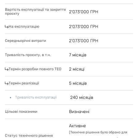
Вартість експлуатації та закриття
2'073'000
ГРН
проєкту
2'073'000
ГРН
На експлуатацію
2'073'000
ГРН
Середньорічні витрати
7 місяців
Тривалість проєкту, в т.ч.
2 місяці
Термін розробки повного ТЕО
5 місяців
Термін реалізації
240 місяців
Тривалість експлуатації
Визначені
Цільові показники
Активне
[
Технічне рішення було обрано для
Статус технічного рішення