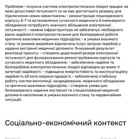
Проблеми • існуюча система електропостачання лікарні працює на
межі допустимої потужності та не має достатнього резерву для
підключення нових навантажень; • реконструкція пошкодженого
корпусу Е-7 та встановлення сучасного медичного й інженерного
обладнання потребують значного збільшення електричної
потужності; • наявна інфраструктура не забезпечує необхідного
рівня надійності електропостачання для безперервної роботи
критично важливих медичних підрозділів; • в умовах воєнного
стану та ризиків аварійних відключень існує загроза перебоїв у
наданні екстреної медичної допомоги. Очікуваний результат
реалізації проєкту: • створено додатковий резерв електричної
потужності для функціонування реконструйованих корпусів та
сучасного медичного обладнання; • забезпечено надійне та
безперебійне електропостачання лікарні відповідно до вимог ІІ
категорії надійності; • підвищено енергостійкість та експлуатаційну
надійність об’єкта охорони здоров’я; • забезпечено стабільну
роботу систем вентиляції, кондиціювання, медичного обладнання
та критично важливих підрозділів; • створено умови для
безперервного надання екстреної та спеціалізованої медичної
допомоги населенню в умовах воєнного стану та надзвичайних
ситуацій.
Соціально-економічний контекст