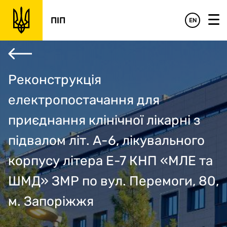
‹
›
Фінансове обґрунтування
Управлінське обґрунтування
Підсумки
ПІП
EN
Реконструкція
електропостачання для
приєднання клінічної лікарні з
підвалом літ. А-6, лікувального
корпусу літера Е-7 КНП «МЛЕ та
ШМД» ЗМР по вул. Перемоги, 80,
м. Запоріжжя