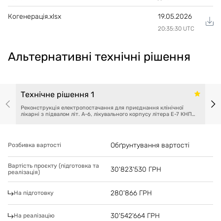
Когенерація.xlsx
19.05.2026
20:35:30 UTC
Альтернативні технічні рішення
Технічне рішення 1
Реконструкція електропостачання для приєднання клінічної
лікарні з підвалом літ. А-6, лікувального корпусу літера Е-7 КНП
«МЛЕ та ШМД» ЗМР по вул. Перемоги, 80, м. Запоріжжя
Обґрунтування вартості
Розбивка вартості
Вартість проєкту (підготовка та
30'823'530
ГРН
реалізація)
280'866
ГРН
На підготовку
30'542'664
ГРН
На реалізацію