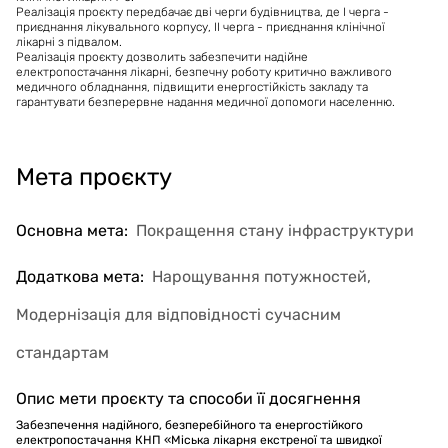
Реалізація проєкту передбачає дві черги будівництва, де І черга -
приєднання лікувального корпусу, ІІ черга - приєднання клінічної
лікарні з підвалом.
Реалізація проєкту дозволить забезпечити надійне
електропостачання лікарні, безпечну роботу критично важливого
медичного обладнання, підвищити енергостійкість закладу та
гарантувати безперервне надання медичної допомоги населенню.
Мета проєкту
Основна мета
:
Покращення стану інфраструктури
Додаткова мета
:
Нарощування потужностей,
Модернізація для відповідності сучасним
стандартам
Опис мети проєкту та способи її досягнення
Забезпечення надійного, безперебійного та енергостійкого
електропостачання КНП «Міська лікарня екстреної та швидкої