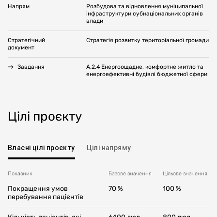
Напрям
Розбудова та відновлення муніципальної
інфраструктури субнаціональних органів
влади
Стратегічний
Стратегія розвитку територіальної громади
документ
Завдання
А.2.4 Енергоощадне, комфортне житло та
енергоефективні будівлі бюджетної сфери
Цілі проєкту
Власні цілі проєкту
Цілі напряму
Показник
Базове значення
Цільовe значення
Покращення умов
70 %
100 %
перебування пацієнтів