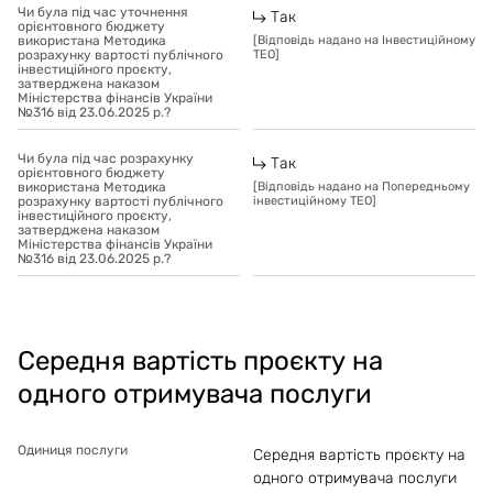
Чи була під час уточнення
Так
орієнтовного бюджету
використана Методика
[
Відповідь надано на Інвестиційному
розрахунку вартості публічного
ТЕО
]
інвестиційного проєкту,
затверджена наказом
Міністерства фінансів України
№316 від 23.06.2025 р.?
Чи була під час розрахунку
Так
орієнтовного бюджету
використана Методика
[
Відповідь надано на Попередньому
розрахунку вартості публічного
інвестиційному ТЕО
]
інвестиційного проєкту,
затверджена наказом
Міністерства фінансів України
№316 від 23.06.2025 р.?
Середня вартість проєкту на
одного отримувача послуги
Одиниця послуги
Середня вартість проєкту на
одного отримувача послуги