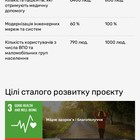
Кількість пацієнтів, які
6400 люд.
800 люд.
отримують медичну
допомогу
Модернізація інженерних
60 %
100 %
мереж та систем
Кількість користувачів з
790 люд.
1000 люд.
числа ВПО та
маломобільних груп
населення
Цілі сталого розвитку проєкту
Міцне здоров'я і благополуччя