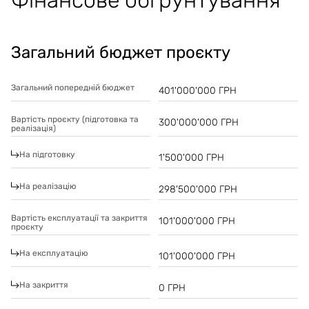
Фінансове обґрунтування
Загальний бюджет проєкту
Загальний попередній бюджет
401'000'000
ГРН
Вартість проєкту (підготовка та
300'000'000
ГРН
реалізація)
На підготовку
1'500'000
ГРН
На реалізацію
298'500'000
ГРН
Вартість експлуатації та закриття
101'000'000
ГРН
проєкту
На експлуатацію
101'000'000
ГРН
На закриття
0
ГРН