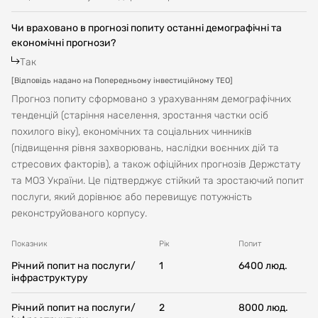
Чи враховано в прогнозі попиту останні демографічні та
економічні прогнози?
Так
[
Відповідь надано на Попередньому інвестиційному ТЕО
]
Прогноз попиту сформовано з урахуванням демографічних
тенденцій (старіння населення, зростання частки осіб
похилого віку), економічних та соціальних чинників
(підвищення рівня захворювань, наслідки воєнних дій та
стресових факторів), а також офіційних прогнозів Держстату
та МОЗ України. Це підтверджує стійкий та зростаючий попит
послуги, який дорівнює або перевищує потужність
реконструйованого корпусу.
Показник
Рік
Попит
Річний попит на послуги/
1
6400
люд.
інфраструктуру
Річний попит на послуги/
2
8000
люд.