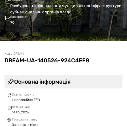
Розбудова та відновлення муніципальної інфраструктури
субнаціональних органів влади
Бал зрілості
79
Код в DREAM
DREAM-UA-140526-924C4EF8
Основна інформація
Статус проєкту
Інвестиційне ТЕО
Дата ініціації
14.05.2026
Географія впливу
Запоріжжя місто