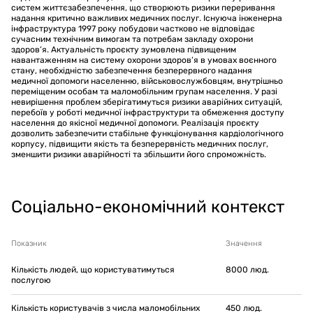
систем життєзабезпечення, що створюють ризики переривання
надання критично важливих медичних послуг. Існуюча інженерна
інфраструктура 1997 року побудови частково не відповідає
сучасним технічним вимогам та потребам закладу охорони
здоров’я. Актуальність проєкту зумовлена підвищеним
навантаженням на систему охорони здоров’я в умовах воєнного
стану, необхідністю забезпечення безперервного надання
медичної допомоги населенню, військовослужбовцям, внутрішньо
переміщеним особам та маломобільним групам населення. У разі
невирішення проблем зберігатимуться ризики аварійних ситуацій,
перебоїв у роботі медичної інфраструктури та обмеження доступу
населення до якісної медичної допомоги. Реалізація проєкту
дозволить забезпечити стабільне функціонування кардіологічного
корпусу, підвищити якість та безперервність медичних послуг,
зменшити ризики аварійності та збільшити його спроможність.
Соціально-економічний контекст
Показник
Значення
Кількість людей, що користуватимуться
8000
люд.
послугою
Кількість користувачів з числа маломобільних
450
люд.