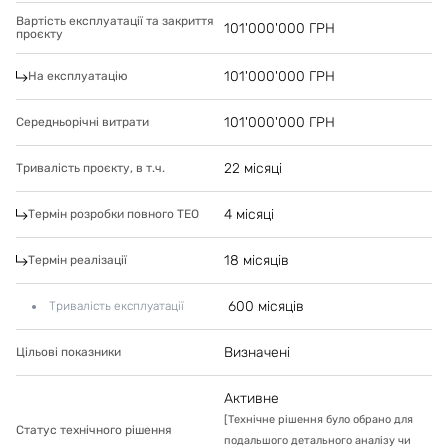
Вартість експлуатації та закриття
101'000'000
ГРН
проєкту
101'000'000
ГРН
На експлуатацію
101'000'000
ГРН
Середньорічні витрати
22 місяці
Тривалість проєкту, в т.ч.
4 місяці
Термін розробки повного ТЕО
18 місяців
Термін реалізації
600 місяців
Тривалість експлуатації
Визначені
Цільові показники
Активне
[
Технічне рішення було обрано для
Статус технічного рішення
подальшого детального аналізу чи