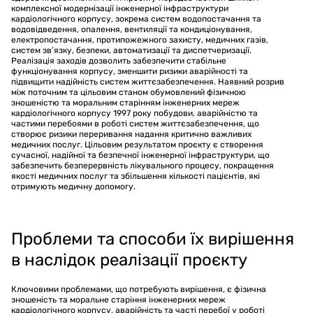
комплексної модернізації інженерної інфраструктури
кардіологічного корпусу, зокрема систем водопостачання та
водовідведення, опалення, вентиляції та кондиціонування,
електропостачання, протипожежного захисту, медичних газів,
систем зв’язку, безпеки, автоматизації та диспетчеризації.
Реалізація заходів дозволить забезпечити стабільне
функціонування корпусу, зменшити ризики аварійності та
підвищити надійність систем життєзабезпечення. Наявний розрив
між поточним та цільовим станом обумовлений фізичною
зношеністю та моральним старінням інженерних мереж
кардіологічного корпусу 1997 року побудови, аварійністю та
частими перебоями в роботі систем життєзабезпечення, що
створює ризики переривання надання критично важливих
медичних послуг. Цільовим результатом проєкту є створення
сучасної, надійної та безпечної інженерної інфраструктури, що
забезпечить безперервність лікувального процесу, покращення
якості медичних послуг та збільшення кількості пацієнтів, які
отримують медичну допомогу.
Проблеми та способи їх вирішення
в наслідок реалізації проєкту
Ключовими проблемами, що потребують вирішення, є фізична
зношеність та моральне старіння інженерних мереж
кардіологічного корпусу, аварійність та часті перебої у роботі