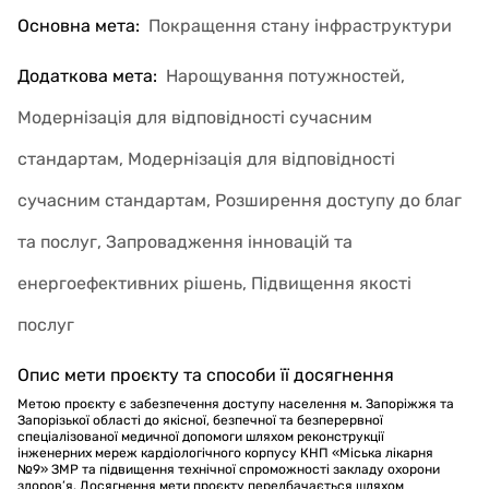
Основна мета
:
Покращення стану інфраструктури
Додаткова мета
:
Нарощування потужностей,
Модернізація для відповідності сучасним
стандартам, Модернізація для відповідності
сучасним стандартам, Розширення доступу до благ
та послуг, Запровадження інновацій та
енергоефективних рішень, Підвищення якості
послуг
Опис мети проєкту та способи її досягнення
Метою проєкту є забезпечення доступу населення м. Запоріжжя та
Запорізької області до якісної, безпечної та безперервної
спеціалізованої медичної допомоги шляхом реконструкції
інженерних мереж кардіологічного корпусу КНП «Міська лікарня
№9» ЗМР та підвищення технічної спроможності закладу охорони
здоров’я. Досягнення мети проєкту передбачається шляхом