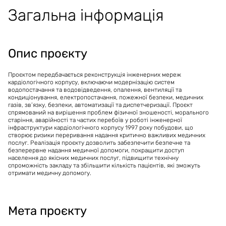
Загальна інформація
Технічне рішення 2
Вартість проєкту
:
150'800'000
ГРН
Тривалість проєкту
:
13 місяців
Опис проєкту
Проєктом передбачається реконструкція інженерних мереж
кардіологічного корпусу, включаючи модернізацію систем
водопостачання та водовідведення, опалення, вентиляції та
кондиціонування, електропостачання, пожежної безпеки, медичних
газів, зв’язку, безпеки, автоматизації та диспетчеризації. Проєкт
спрямований на вирішення проблем фізичної зношеності, морального
старіння, аварійності та частих перебоїв у роботі інженерної
інфраструктури кардіологічного корпусу 1997 року побудови, що
створює ризики переривання надання критично важливих медичних
послуг. Реалізація проєкту дозволить забезпечити безпечне та
безперервне надання медичної допомоги, покращити доступ
населення до якісних медичних послуг, підвищити технічну
спроможність закладу та збільшити кількість пацієнтів, які зможуть
отримати медичну допомогу.
Мета проєкту