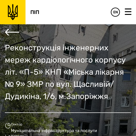
‹
›
Фінансове обґрунтування
Управлінське обґрунтування
Підсумки
ПІП
EN
Реконструкція інженерних
мереж кардіологічного корпусу
літ. «П-5» КНП «Міська лікарня
№ 9» ЗМР по вул. Щасливій/
Дудикіна, 1/6, м.Запоріжжя
Сектор
Муніципальна інфраструктура та послуги
Напрям