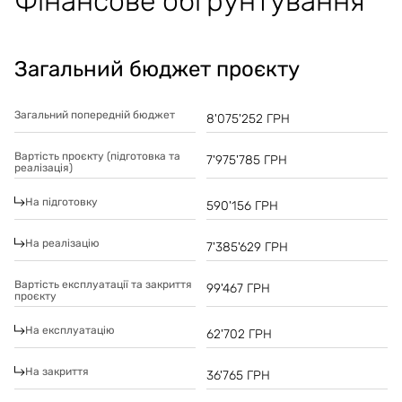
Фінансове обґрунтування
Загальний бюджет проєкту
Загальний попередній бюджет
8'075'252
ГРН
Вартість проєкту (підготовка та
7'975'785
ГРН
реалізація)
На підготовку
590'156
ГРН
На реалізацію
7'385'629
ГРН
Вартість експлуатації та закриття
99'467
ГРН
проєкту
На експлуатацію
62'702
ГРН
На закриття
36'765
ГРН