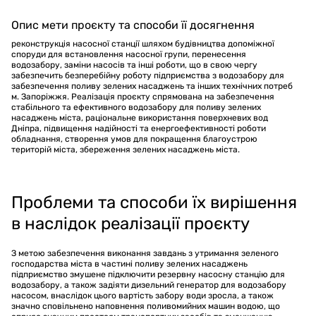
Опис мети проєкту та способи її досягнення
реконструкція насосної станції шляхом будівництва допоміжної
споруди для встановлення насосної групи, перенесення
водозабору, заміни насосів та інші роботи, що в свою чергу
забезпечить безперебійну роботу підприємства з водозабору для
забезпечення поливу зелених насаджень та інших технічних потреб
м. Запоріжжя. Реалізація проєкту спрямована на забезпечення
стабільного та ефективного водозабору для поливу зелених
насаджень міста, раціональне використання поверхневих вод
Дніпра, підвищення надійності та енергоефективності роботи
обладнання, створення умов для покращення благоустрою
територій міста, збереження зелених насаджень міста.
Проблеми та способи їх вирішення
в наслідок реалізації проєкту
З метою забезпечення виконання завдань з утримання зеленого
господарства міста в частині поливу зелених насаджень
підприємство змушене підключити резервну насосну станцію для
водозабору, а також задіяти дизельний генератор для водозабору
насосом, внаслідок цього вартість забору води зросла, а також
значно сповільнено наповнення поливомийних машин водою, що