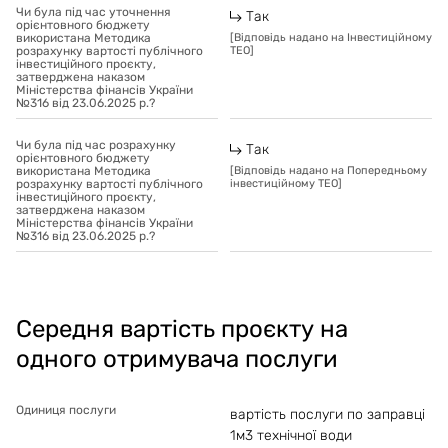
Чи була під час уточнення
Так
орієнтовного бюджету
використана Методика
[
Відповідь надано на Інвестиційному
розрахунку вартості публічного
ТЕО
]
інвестиційного проєкту,
затверджена наказом
Міністерства фінансів України
№316 від 23.06.2025 р.?
Чи була під час розрахунку
Так
орієнтовного бюджету
використана Методика
[
Відповідь надано на Попередньому
розрахунку вартості публічного
інвестиційному ТЕО
]
інвестиційного проєкту,
затверджена наказом
Міністерства фінансів України
№316 від 23.06.2025 р.?
Середня вартість проєкту на
одного отримувача послуги
Одиниця послуги
вартість послуги по заправці
1м3 технічної води