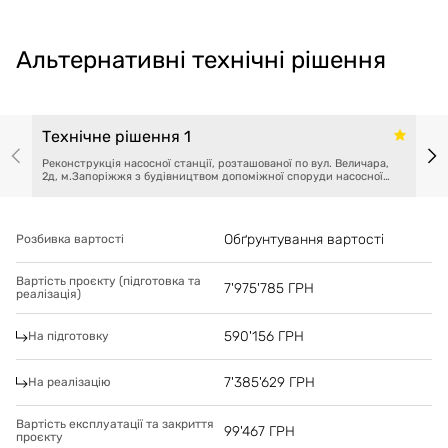
Альтернативні технічні рішення
Технічне рішення 1
Реконструкція насосної станції, розташованої по вул. Величара,
2д, м.Запоріжжя з будівництвом допоміжної споруди насосної
групи та перенесенням водозабору
Обґрунтування вартості
Розбивка вартості
Вартість проєкту (підготовка та
7'975'785
ГРН
реалізація)
590'156
ГРН
На підготовку
7'385'629
ГРН
На реалізацію
Вартість експлуатації та закриття
99'467
ГРН
проєкту