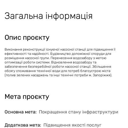
Вартість проєкту
:
7'975'785
ГРН
Тривалість проєкту
:
9 місяців
Загальна інформація
Технічне рішення 2
Вартість проєкту
:
19'754'000
ГРН
Тривалість проєкту
:
18 місяців
Опис проєкту
Виконання реконструкції існуючої насосної станції для підвищення її
ефективності та надійності. Будівництво допоміжної споруди для
розміщення насосної групи. Перенесення водозабору з метою
оптимізації роботи системи. Відновлення водозабору та
забезпечення безперебійної роботи насосної станції. Збільшення
обсягу споживання технічної води для потреб благоустрою міста
(полив зелених насаджень та інші технічні потреби м. Запоріжжя).
Мета проєкту
Основна мета
:
Покращення стану інфраструктури
Додаткова мета
:
Підвищення якості послуг