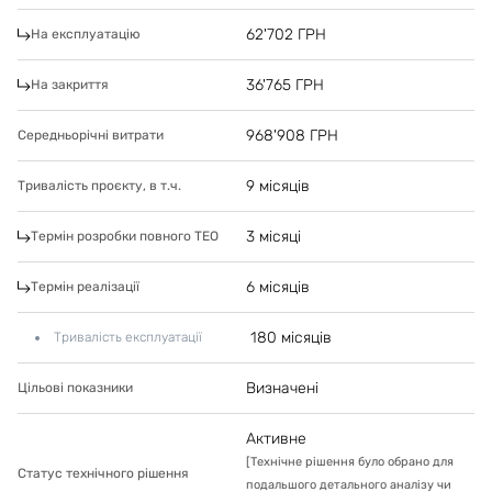
62'702
ГРН
На експлуатацію
36'765
ГРН
На закриття
968'908
ГРН
Середньорічні витрати
9 місяців
Тривалість проєкту, в т.ч.
3 місяці
Термін розробки повного ТЕО
6 місяців
Термін реалізації
180 місяців
Тривалість експлуатації
Визначені
Цільові показники
Активне
[
Технічне рішення було обрано для
Статус технічного рішення
подальшого детального аналізу чи