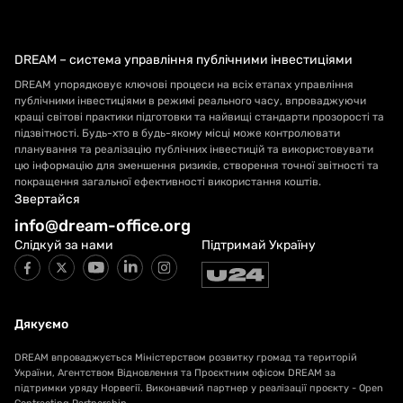
DREAM – система управління публічними інвестиціями
DREAM упорядковує ключові процеси на всіх етапах управління
публічними інвестиціями в режимі реального часу, впроваджуючи
кращі світові практики підготовки та найвищі стандарти прозорості та
підзвітності. Будь-хто в будь-якому місці може контролювати
планування та реалізацію публічних інвестицій та використовувати
цю інформацію для зменшення ризиків, створення точної звітності та
покращення загальної ефективності використання коштів.
Звертайся
info@dream-office.org
Слідкуй за нами
Підтримай Україну
Дякуємо
DREAM впроваджується Міністерством розвитку громад та територій
України, Агентством Відновлення та Проєктним офісом DREAM за
підтримки уряду Норвегії. Виконавчий партнер у реалізації проєкту - Open