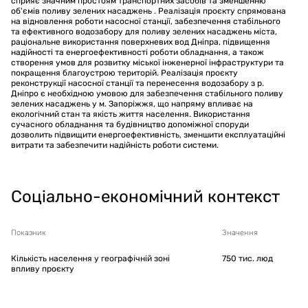
сприяє значним простоям транспортних засобів та зменшенню
об'ємів поливу зелених насаджень . Реалізація проєкту спрямована
на відновлення роботи насосної станції, забезпечення стабільного
та ефективного водозабору для поливу зелених насаджень міста,
раціональне використання поверхневих вод Дніпра, підвищення
надійності та енергоефективності роботи обладнання, а також
створення умов для розвитку міської інженерної інфраструктури та
покращення благоустрою територій. Реалізація проєкту
реконструкції насосної станції та перенесення водозабору з р.
Дніпро є необхідною умовою для забезпечення стабільного поливу
зелених насаджень у м. Запоріжжя, що напряму впливає на
екологічний стан та якість життя населення. Використання
сучасного обладнання та будівництво допоміжної споруди
дозволить підвищити енергоефективність, зменшити експлуатаційні
витрати та забезпечити надійність роботи системи.
Соціально-економічний контекст
Показник
Значення
Кількість населення у географічній зоні
750
тис. люд
впливу проєкту