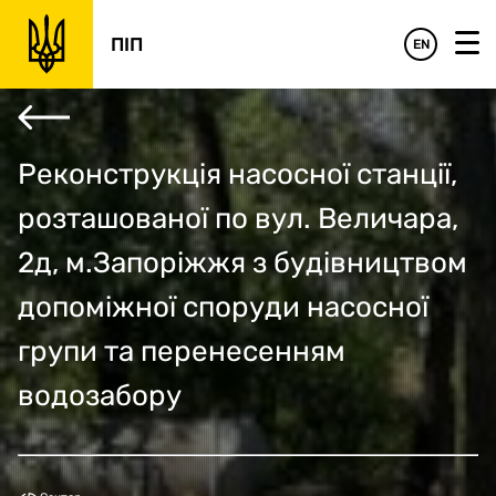
‹
›
Фінансове обґрунтування
Управлінське обґрунтування
Підсумки
ПІП
EN
Реконструкція насосної станції,
розташованої по вул. Величара,
2д, м.Запоріжжя з будівництвом
допоміжної споруди насосної
групи та перенесенням
водозабору