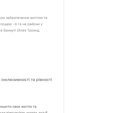
яхом забезпечення житлом та
площею ~6 га на райони у
 в Бахмуті (Алея Троянд,
інклюзивності та рівності
алишити своє житло та
ся відсутність житла, яке б