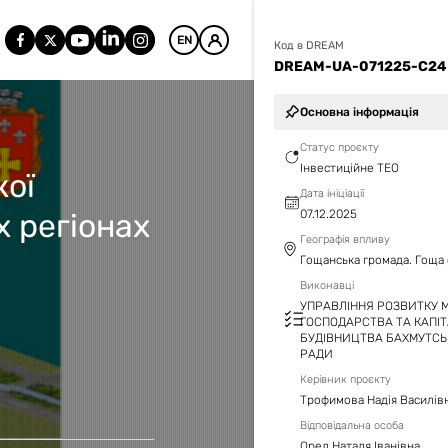
EN
Код в DREAM
DREAM-UA-071225-C2
Основна інформація
Статус проєкту
Інвестиційне ТЕО
кої
Дата ініціації
х регіонах
07.12.2025
Географія впливу
Гощанська громада. Гоща
Виконавці
УПРАВЛІННЯ РОЗВИТКУ М
ГОСПОДАРСТВА ТА КАПІ
БУДІВНИЦТВА БАХМУТСЬК
РАДИ
Керівник проєкту
Трофимова Надія Василів
Відповідальна особа
Орел Наталя Іванівна