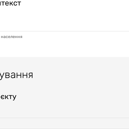
нтекст
п населення
тування
оєкту