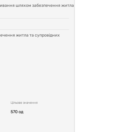
роживання шляхом забезпечення житла
зпечення житла та супровідних
Цільовe значення
570 од