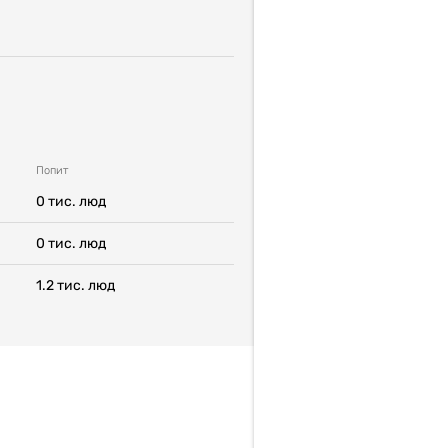
Попит
0
тис. люд
0
тис. люд
1.2
тис. люд