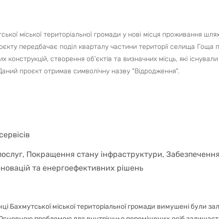
ської міської територіальної громади у нові місця проживання шл
оєкту передбачає поділ кварталу частини території селища Гоща 
 конструкцій, створення об'єктів та визначних місць, які існували
Даний проєкт отримав символічну назву "Відродження".
сервісів
послуг, Покращення стану інфраструктури, Забезпечення 
новацій та енергоефективних рішень
нці Бахмутської міської територіальної громади вимушені були з
. Основною проблемою для внутрішньо переміщених осіб залишаєть