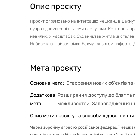
Опис проєкту
Проєкт
спрямовано на інтеграцію мешканців Бахмут
супровідними соціальними послугами. Концепція пр
невиликих масштабах, будівництва житла зі сталевих
Набережна - образ річки Бахмутка з люмінофорів). 
Мета проєкту
Основна мета
:
Створення нових об’єктів та 
Додаткова
Розширення доступу до благ та 
мета
:
можливостей, Запровадження ін
Опис мети проєкту та способи її досягнення
Через збройну агресію російської федерації мешка
переміститися у більш безпечніші регіони України