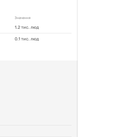
Значення
1.2
тис. люд
0.1
тис. люд