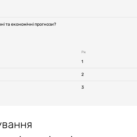
ні та економічні прогнози?
Рік
1
2
3
ування