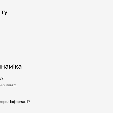
кту
инаміка
у?
них даних.
жерел інформації?