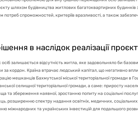
роєкту шляхом будівництва житлових багатоквартирних будинків 
 потреб спроможностей, критеріїв вразливості, а також забезп
ішення в наслідок реалізації проєкт
сіб залишається відсутність житла, яке задовольняло би базови
ни за кордон. Країна втрачає людський капітал, що негативно впли
грацію мешканців Бахмутської міської територіальної громади в 
нської селищної територіальної громади, а саме: приросту насе
ща та збереження наявної, зростанню попиту на соціальні послу
ь, розширенню спектру надання освітніх, медичних, соціальних,
енню міжнародних та українських інвестицій для подальшого роз