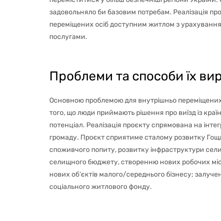
задовольняло би базовим потребам. Реалізація п
переміщених осіб доступним житлом з урахуванням
послугами.
Проблеми та способи їх вир
Основною проблемою для внутрішньо переміщених о
того, що люди приймають рішення про виїзд із краї
потенціал. Реалізація проєкту спрямована на інте
громаду. Проєкт сприятиме сталому розвитку Гоща
споживчого попиту, розвитку інфраструктури сели
селищного бюджету, створенню нових робочих місц
нових об’єктів малого/середнього бізнесу; залуч
соціального житлового фонду.