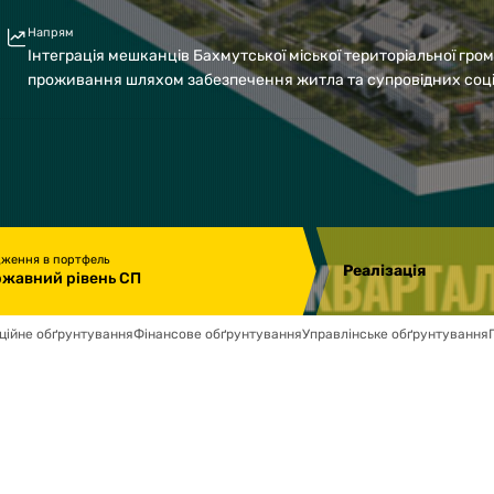
Напрям
Інтеграція мешканців Бахмутської міської територіальної гром
проживання шляхом забезпечення житла та супровідних соц
дження в портфель
Реалізація
жавний рівень СП
ційне обґрунтування
Фінансове обґрунтування
Управлінське обґрунтування