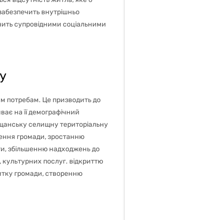
забезпечить внутрішньо
ечить супровідними соціальними
у
м потребам. Це призводить до
ває на її демографічний
Гощанську селищну територіальну
лення громади, зростанню
ги, збільшенню надходжень до
 культурних послуг. відкриттю
витку громади, створенню