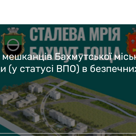
мешканців Бахмутської місь
и (у статусі ВПО) в безпечни