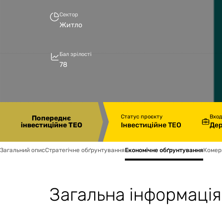
Сектор
Житло
Бал зрілості
78
Статус проєкту
Вхо
Попереднє
Інвестиційне ТЕО
Дер
інвестиційне ТЕО
Загальний опис
Стратегічне обґрунтування
Економічне обґрунтування
Комер
Загальна інформація