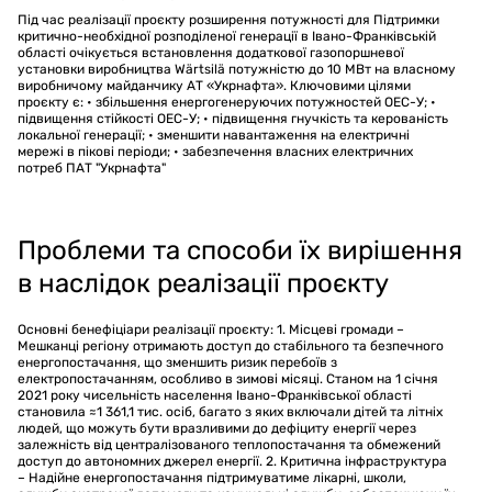
Під час реалізації проєкту розширення потужності для Підтримки
критично-необхідної розподіленої генерації в Івано-Франківській
області очікується встановлення додаткової газопоршневої
установки виробництва Wärtsilä потужністю до 10 МВт на власному
виробничому майданчику АТ «Укрнафта». Ключовими цілями
проєкту є: • збільшення енергогенеруючих потужностей ОЕС-У; •
підвищення стійкості ОЕС-У; • підвищення гнучкість та керованість
локальної генерації; • зменшити навантаження на електричні
мережі в пікові періоди; • забезпечення власних електричних
потреб ПАТ "Укрнафта"
Проблеми та способи їх вирішення
в наслідок реалізації проєкту
Основні бенефіціари реалізації проєкту: 1. Місцеві громади –
Мешканці регіону отримають доступ до стабільного та безпечного
енергопостачання, що зменшить ризик перебоїв з
електропостачанням, особливо в зимові місяці. Станом на 1 січня
2021 року чисельність населення Івано-Франківської області
становила ≈1 361,1 тис. осіб, багато з яких включали дітей та літніх
людей, що можуть бути вразливими до дефіциту енергії через
залежність від централізованого теплопостачання та обмежений
доступ до автономних джерел енергії. 2. Критична інфраструктура
– Надійне енергопостачання підтримуватиме лікарні, школи,