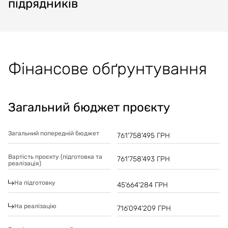
підрядників
Фінансове обґрунтування
Загальний бюджет проєкту
Загальний попередній бюджет
761'758'495
ГРН
Вартість проєкту (підготовка та
761'758'493
ГРН
реалізація)
На підготовку
45'664'284
ГРН
На реалізацію
716'094'209
ГРН