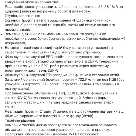
Очікуваний обсяг виробництва:
Реалізація проекту дозволить забезпечити додаткові 55-58 ГВт*год
щорічно (залежно від режиму роботи) для мережі.
Ступінь завершення
Оскільки Проєкт є етапом розширення «Підтримка критично-
необхідної розподіленої генерації», поточний статус основного
проєкту такий:
Земельні ділянки з оптимальними умовами та доступом до
необхідних мереж була обрана з власних виробничих майданчиків АТ
«Укрнафта»;
Більшість технічних специфікацій були остаточно узгоджені та
забезпечені. Фінансування від ЄБРР успішно отримано;
Фінансування закупівлі ЕРС-робіт із проєктування, встановлення та
введення в експлуатацію успішно отримано від ЄБРР, тендерний
процес на закупівлю ЕРС-робіт розпочато через платформу
електронних закупівель ЄБРР;
Фінансування закупівлі ГПУ узгоджено з фінською стороною ФУІФ.
Загальний орієнтовний бюджет проєкту – 702,9 млн грн без ПДВ (без
урахування вартості ЕРС-робіт щодо встановлення та введення в
експлуатацію).
Профінансовано:
обладнання (ГПУ), 100% (у якості фінансування з
коштів ФУІФ)Запланована форма інвестицій: Змішана форма
залучення інвестицій – пільгове кредитне фінансування, власні
кошти.
Реалізація Проєкту (Стадія ІV) залежить від отримання підтримки від
Фінсько-українського інвестиційного фонду (ФУІФ).
Технічне рішення
Компанію Wärtsilä можна розглядати як постачальника основного
обладнання – газопоршневої установки – для цього проекту.
Послужний список компанії включає 79 ГВт потужності