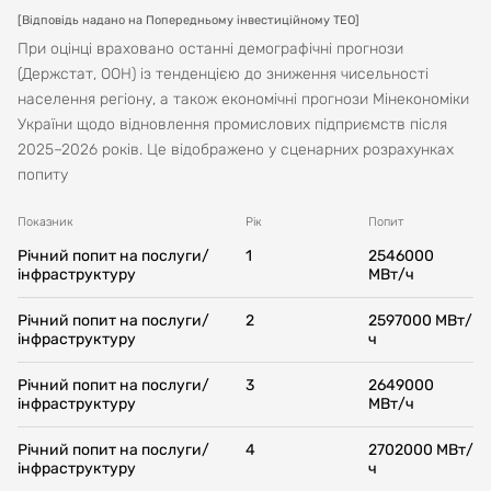
[
Відповідь надано на Попередньому інвестиційному ТЕО
]
При оцінці враховано останні демографічні прогнози
(Держстат, ООН) із тенденцією до зниження чисельності
населення регіону, а також економічні прогнози Мінекономіки
України щодо відновлення промислових підприємств після
2025–2026 років. Це відображено у сценарних розрахунках
попиту
Показник
Рік
Попит
Річний попит на послуги/
1
2546000
інфраструктуру
МBт/ч
Річний попит на послуги/
2
2597000
МBт/
інфраструктуру
ч
Річний попит на послуги/
3
2649000
інфраструктуру
МBт/ч
Річний попит на послуги/
4
2702000
МBт/
інфраструктуру
ч