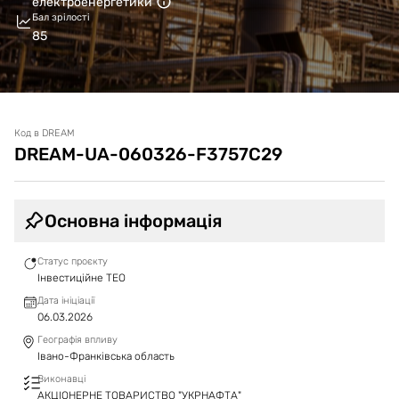
електроенергетики
Бал зрілості
85
Код в DREAM
DREAM-UA-060326-F3757C29
Основна інформація
Статус проєкту
Інвестиційне ТЕО
Дата ініціації
06.03.2026
Географія впливу
Івано-Франківська область
Виконавці
АКЦІОНЕРНЕ ТОВАРИСТВО "УКРНАФТА"