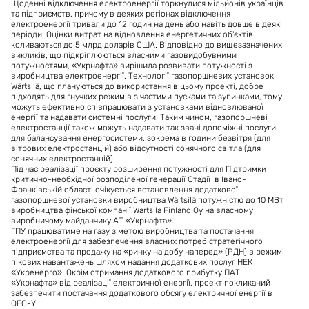
Щоденні відключення електроенергії торкнулися мільйонів українців
та підприємств, причому в деяких регіонах відключення
електроенергії тривали до 12 годин на день або навіть довше в деякі
періоди. Оцінки витрат на відновлення енергетичних об'єктів
коливаються до 5 млрд доларів США. Відповідно до вищезазначених
викликів, що підкріплюються власними газовидобувними
потужностями, «Укрнафта» вирішила розвивати потужності з
виробництва електроенергії. Технології газопоршневих установок
Wärtsilä, що плануються до використання в цьому проекті, добре
підходять для гнучких режимів з частими пусками та зупинками, тому
можуть ефективно співпрацювати з установками відновлюваної
енергії та надавати системні послуги. Таким чином, газопоршневі
електростанції також можуть надавати так звані допоміжні послуги
для балансування енергосистеми, зокрема в години безвітря (для
вітрових електростанцій) або відсутності сонячного світла (для
сонячних електростанцій).
Під час реалізації проєкту розширення потужності для Підтримки
критично-необхідної розподіленої генерації Стадії в Івано-
Франківській області очікується встановлення додаткової
газопоршневої установки виробництва Wärtsilä потужністю до 10 МВт
виробництва фінської компанії Wartsila Finland Oy на власному
виробничому майданчику АТ «Укрнафта».
ГПУ працюватиме на газу з метою виробництва та постачання
електроенергії для забезпечення власних потреб стратегічного
підприємства та продажу на «ринку на добу наперед» (РДН) в режимі
пікових навантажень шляхом надання додаткових послуг НЕК
«Укренерго». Окрім отримання додаткового прибутку ПАТ
«Укрнафта» від реалізації електричної енергії, проект покликаний
забезпечити постачання додаткового обсягу електричної енергії в
ОЕС-У.