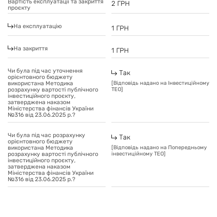
Вартість експлуатації та закриття
2
ГРН
проєкту
На експлуатацію
1
ГРН
На закриття
1
ГРН
Чи була під час уточнення
Так
орієнтовного бюджету
використана Методика
[
Відповідь надано на Інвестиційному
розрахунку вартості публічного
ТЕО
]
інвестиційного проєкту,
затверджена наказом
Міністерства фінансів України
№316 від 23.06.2025 р.?
Чи була під час розрахунку
Так
орієнтовного бюджету
використана Методика
[
Відповідь надано на Попередньому
розрахунку вартості публічного
інвестиційному ТЕО
]
інвестиційного проєкту,
затверджена наказом
Міністерства фінансів України
№316 від 23.06.2025 р.?