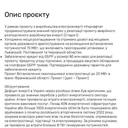
Тривалість проєкту
:
18 місяців
Опис проєкту
У рамках проекту з виробництва електроенергії «Укрнафта»
продемонструвала значний прогрес у реалізації проекту аварійного
розподіленого виробництва енергії (Стадія I):
Узгоджено місця розташування та отримано дозвіл від місцевих
органів державного адміністрування на розміщення встановлених
потужностей 70 МВт, що включають газопоршневі установки, у
Львівській, Полтавській та Черкаській областях;
Забезпечено кредит від ЄБРР у ​​розмірі 80 млн євро для реалізації
проекту. Кредитну угоду підписано, а процедура закупівлі обладнання
на платформі ЄБРР триває. Підтверджено державну гарантію для
забезпечення кредиту.
Проєкт Встановлення газопоршневої електростанції до 20 МВт в
Івано-Франківській області: Проєкт І (далі – Проект)
Обгрунтування:
Дефіцит енергії в Україні через російські атаки був критичним, що
призвело до значних перебоїв у роботі енергетичного сектору
країни. Атаки призвели до втрати електроенергії, опалення та інших
критично важливих послуг. Понад 40% енергетичної інфраструктури
України або більше 1000 енергетичних об'єктів було пошкоджено або
зруйновано з початку російського вторгнення в лютому 2022 року,
зокрема внаслідок ракетних атак та атак безпілотників, спрямованих
на електростанції, підстанції та електромережу. За різними оцінками,
це призвело до втрати близько 8 ГВт генеруючих потужностей.