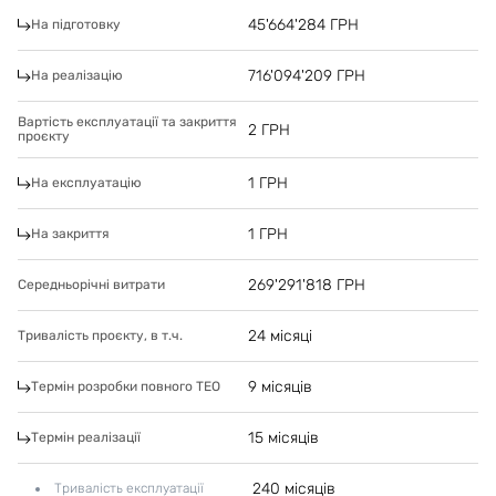
45'664'284
ГРН
На підготовку
716'094'209
ГРН
На реалізацію
Вартість експлуатації та закриття
2
ГРН
проєкту
1
ГРН
На експлуатацію
1
ГРН
На закриття
269'291'818
ГРН
Середньорічні витрати
24 місяці
Тривалість проєкту, в т.ч.
9 місяців
Термін розробки повного ТЕО
15 місяців
Термін реалізації
240 місяців
Тривалість експлуатації