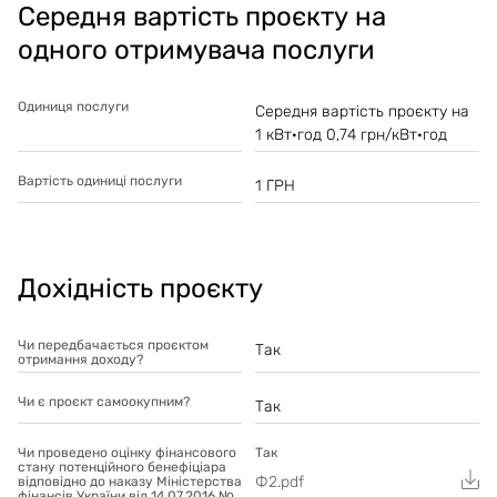
Середня вартість проєкту на
одного отримувача послуги
Одиниця послуги
Середня вартість проєкту на
1 кВт·год 0,74 грн/кВт·год
Вартість одиниці послуги
1
ГРН
Дохідність проєкту
Чи передбачається проєктом
Так
отримання доходу?
Чи є проєкт самоокупним?
Так
Чи проведено оцінку фінансового
Так
стану потенційного бенефіціара
Ф2.pdf
відповідно до наказу Міністерства
фінансів України від 14.07.2016 №