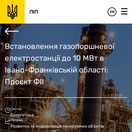
‹
›
Фінансове обґрунтування
Управлінське обґрунтування
Підсумки
ПІП
EN
Встановлення газопоршневої
електростанції до 10 МВт в
Івано-Франківській області:
Проєкт ФII
Сектор
Енергетика
Напрям
Розвиток та модернізація генеруючих об’єктів