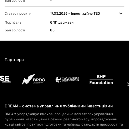
Бал зрілості
-
Статус проєкту
17.03.2026
–
Інвестиційне ТЕО
Портфель
ЄПП держави
Бал зрілості
85
Партнери
DREAM – система управління публічними інвестиціями
DREAM упорядковує ключові процеси на всіх етапах управління
публічними інвестиціями в режимі реального часу, впроваджуючи
кращі світові практики підготовки та найвищі стандарти прозорості та