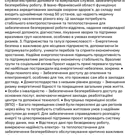
служби екстреної допомоги та комунальні служби, забезпечуючи їх
безперебійну роботу. В Івано-Франківській області функціонує
мережа акредитованих закладів охорони здоров’я, до складу якої
входить щонайменше понад 50 установ, що надають медичну
допомогу населенню різного віку. Ці заклади потребують
стабільного електропостачання та теплопостачання для
забезпечення безперервної роботи відділень, надання невідкладної
медичної допомоги, діагностики, лікування хворих та підтримки
вразливих груп населення, особливо в умовах енергетичних
ризиків. 3. Підприємства та галузі промисловості – Енергетична
безпека є важливою для місцевих підприємств, допомагаючи їм
підтримувати роботу, уникати перебоїв та сприяти економічному
зростанню. Надійне енергопостачання підвищить продуктивність
та підтримуватиме регіональну економічну стабільність. Вразливі
групи та соціальний вплив Проєкт надасть прямі переваги групам,
які найбільше постраждали від енергетичної небезпеки, зокрема: ●
Люди похилого віку – Забезпечення доступу до опалення та
електроенергії, особливо для тих, хто проживає сам або в закладах
догляду. ● Домогосподарства з низьким рівнем доходу – Зменшення
ризику енергетичної бідності та покращення загальних умов життя.
● Особи з інвалідністю – Забезпечення безперебійного доступу до
основних послуг, включаючи медичні заклади, реабілітаційні
центри та допоміжні технології. ● Внутрішньо переміщені особи
(ВПО) – Багато переміщених сімей були переселені до цих регіонів
через війну та потребують стабільних житлових умов з надійним
доступом до енергії. Для забезпечення справедливого розподілу
енергії та цілеспрямованої підтримки проєкт впровадить систему
збору даних, яка: ● Відстежує дані про безвідмовну роботу,
вимірюючи надійність електро- та теплопостачання для
забезпечення безперебійного обслуговування критично важливих