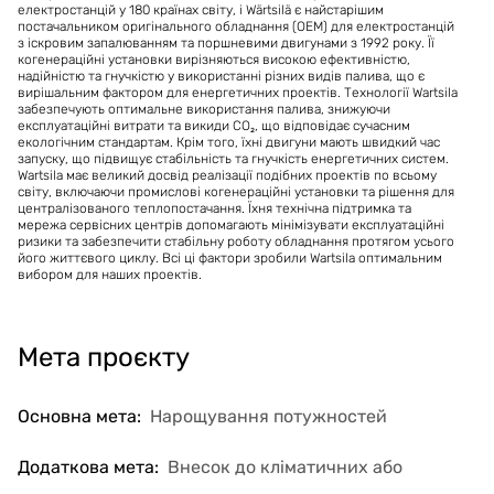
електростанцій у 180 країнах світу, і Wärtsilä є найстарішим
постачальником оригінального обладнання (OEM) для електростанцій
з іскровим запалюванням та поршневими двигунами з 1992 року. Її
когенераційні установки вирізняються високою ефективністю,
надійністю та гнучкістю у використанні різних видів палива, що є
вирішальним фактором для енергетичних проектів. Технології Wartsila
забезпечують оптимальне використання палива, знижуючи
експлуатаційні витрати та викиди CO₂, що відповідає сучасним
екологічним стандартам. Крім того, їхні двигуни мають швидкий час
запуску, що підвищує стабільність та гнучкість енергетичних систем.
Wartsila має великий досвід реалізації подібних проектів по всьому
світу, включаючи промислові когенераційні установки та рішення для
централізованого теплопостачання. Їхня технічна підтримка та
мережа сервісних центрів допомагають мінімізувати експлуатаційні
ризики та забезпечити стабільну роботу обладнання протягом усього
його життєвого циклу. Всі ці фактори зробили Wartsila оптимальним
вибором для наших проектів.
Мета проєкту
Основна мета
:
Нарощування потужностей
Додаткова мета
:
Внесок до кліматичних або