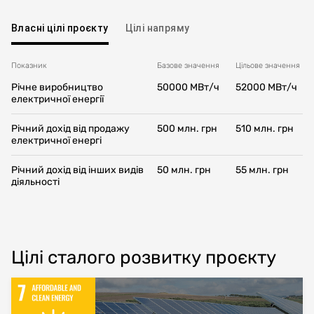
Власні цілі проєкту
Цілі напряму
Показник
Базове значення
Цільовe значення
Річне виробництво
50000 МBт/ч
52000 МBт/ч
електричної енергії
Річний дохід від продажу
500 млн. грн
510 млн. грн
електричної енергі
Річний дохід від інших видів
50 млн. грн
55 млн. грн
діяльності
Цілі сталого розвитку проєкту