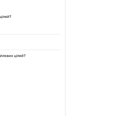
цілей?
іллєвих цілей?