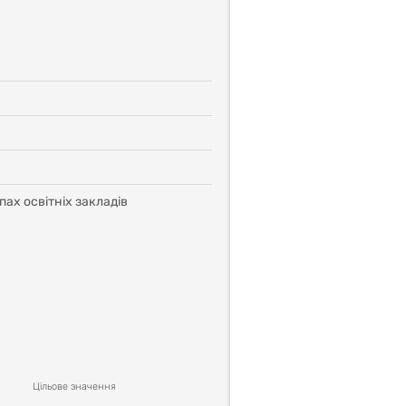
ипах освітніх закладів
Цільовe значення