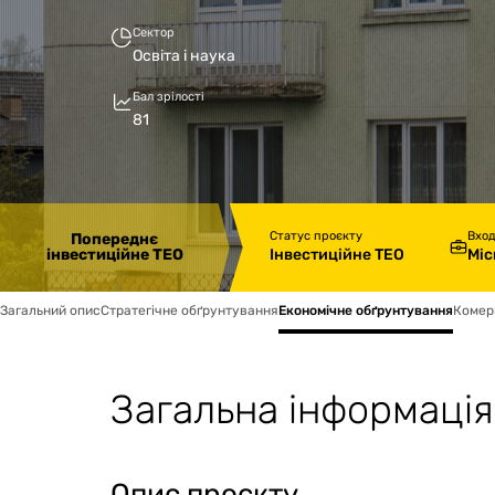
Сектор
Освіта і наука
Бал зрілості
81
Статус проєкту
Вхо
Попереднє
Інвестиційне ТЕО
Міс
інвестиційне ТЕО
Загальний опис
Стратегічне обґрунтування
Економічне обґрунтування
Комер
Загальна інформація
Опис проєкту