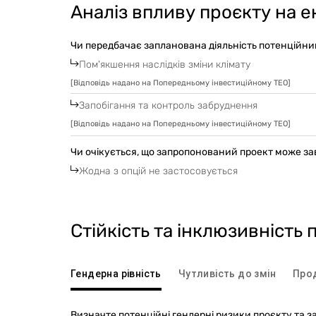
Аналіз впливу проєкту на ек
Чи передбачає запланована діяльність потенційни
Пом'якшення наслідків зміни клімату
[
Відповідь надано на Попередньому інвестиційному ТЕО
]
Запобігання та контроль забруднення
[
Відповідь надано на Попередньому інвестиційному ТЕО
]
Чи очікується, що запропонований проект може за
Жодна з опцій не застосовується
Стійкість та інклюзивність 
Гендерна рівність
Чутливість до змін
Про
Визначте потенційні гендерні ризики проєкту та з