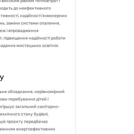
з високим рівнем тепловтрат і
зводить до неефективного
тивності, надійності інженерних
нь, заміни системи опалення,
реж і впровадження
, підвищення надійності роботи
 надання мистецьких освітніх
у
ьне обладнання, нерівномірний
ови перебування дітей і
огіршує загальний санітарно-
хнічного стану будівлі,
ація проєкту передбачає
адженням енергоефективних