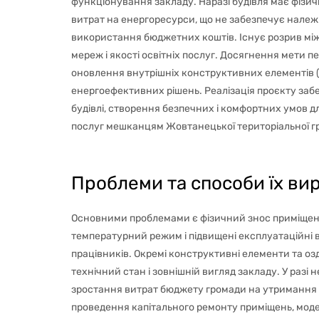
функціонування закладу. Наразі будівля має фізич
витрат на енергоресурси, що не забезпечує належ
використання бюджетних коштів. Існує розрив між
мереж і якості освітніх послуг. Досягнення мети
оновлення внутрішніх конструктивних елементів (п
енергоефективних рішень. Реалізація проєкту за
будівлі, створення безпечних і комфортних умов д
послуг мешканцям Жовтанецької територіальної г
Проблеми та способи їх вир
Основними проблемами є фізичний знос приміщень
температурний режим і підвищені експлуатаційні в
працівників. Окремі конструктивні елементи та оз
технічний стан і зовнішній вигляд закладу. У раз
зростання витрат бюджету громади на утримання об
проведення капітального ремонту приміщень, мод