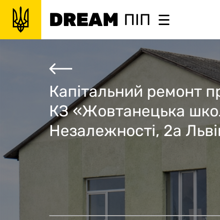
DREAM
ПІП
Капітальний ремонт п
КЗ «Жовтанецька школ
Незалежності, 2а Льві