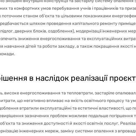
но зношені внутрішні конструкції та застарілу систему опалення 
них та комфортних умов перебування учнів і працівників та при
 поточним станом об’єкта та цільовими показниками енергоефек
 передбачається шляхом проведення капітального ремонту приміще
ідлог, дверних блоків, оздоблення), модернізації інженерних ме
безпечить зниження енергоспоживання та експлуатаційних витрат
ля навчання дітей та роботи закладу, а також покращення якості
ромади.
ішення в наслідок реалізації проєкт
, високе енергоспоживання та тепловтрати, застаріле опалювал
итрати, що негативно впливає на якість освітнього процесу та ум
доблення втратили експлуатаційні та естетичні властивості, що п
і невирішення зазначених проблем можливе подальше погіршення те
’єкта та зниження доступності й якості освітніх послуг. Реаліз
ернізацію інженерних мереж, заміну системи опалення з впров