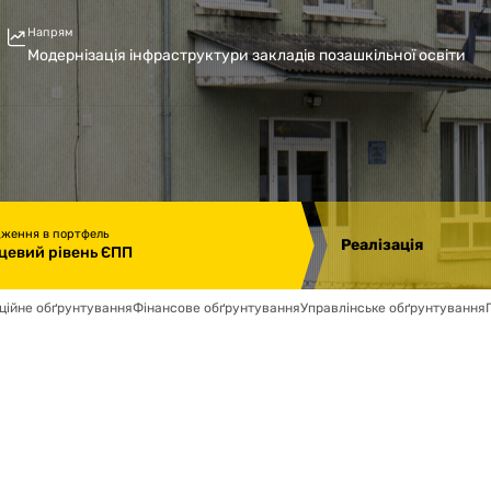
Напрям
Модернізація інфраструктури закладів позашкільної освіти
дження в портфель
Реалізація
цевий рівень ЄПП
ційне обґрунтування
Фінансове обґрунтування
Управлінське обґрунтування