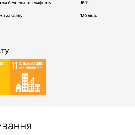
огам безпеки та комфорту
15 %
ами закладу
136 люд.
кту
ування