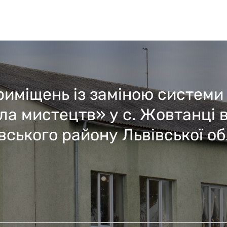
риміщень із заміною системи
а мистецтв» у с. Жовтанці в
вського району Львівської об