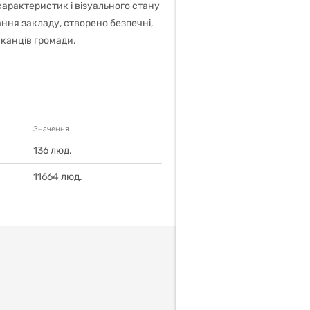
характеристик і візуального стану
ння закладу, створено безпечні,
шканців громади.
Значення
136
люд.
11664
люд.