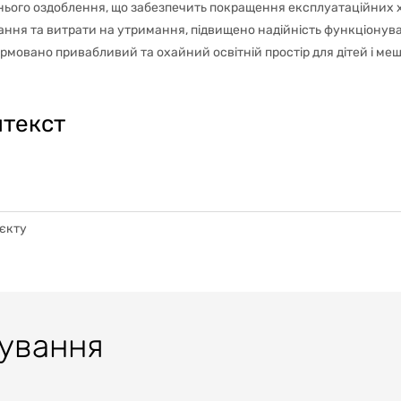
ішнього оздоблення, що забезпечить покращення експлуатаційних 
ання та витрати на утримання, підвищено надійність функціонува
рмовано привабливий та охайний освітній простір для дітей і ме
нтекст
оєкту
тування