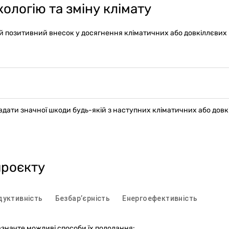
ологію та зміну клімату
й позитивний внесок у досягнення кліматичних або довкіллєвих 
вдати значної шкоди будь-якій з наступних кліматичних або довк
проєкту
дуктивність
Безбарʼєрність
Енергоефективність
азначте можливі способи їх подолання: