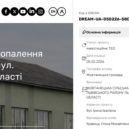
EN
Код в DREAM
DREAM-UA-050226-58
Основна інформація
Статус проєкту
Інвестиційне ТЕО
 опалення
Дата ініціації
ул.
05.02.2026
Географія впливу
ласті
Жовтанецька громада
Виконавці
ЖОВТАНЕЦЬКА СІЛЬСЬКА
ЛЬВІВСЬКОГО РАЙОНУ ЛЬ
ОБЛАСТІ
Керівник проєкту
Вус Ірина Іванівна
Відповідальна особа
Кравець Уляна Михайлівн