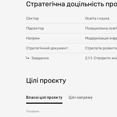
Стратегічна доцільність пр
Сектор
Освіта і наука
Підсектор
Позашкільна осві
Напрям
Модернізація інфр
Стратегічний документ
Стратегія розвитк
Завдання
2.1.1. Створити як
Цілі проєкту
Власні цілі проєкту
Цілі напряму
Показник