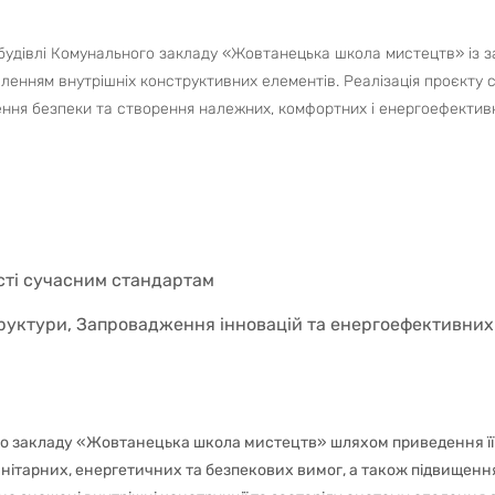
будівлі Комунального закладу «Жовтанецька школа мистецтв» із з
ленням внутрішніх конструктивних елементів. Реалізація проєкту 
ення безпеки та створення належних, комфортних і енергоефективн
сті сучасним стандартам
уктури, Запровадження інновацій та енергоефективних 
го закладу «Жовтанецька школа мистецтв» шляхом приведення її
санітарних, енергетичних та безпекових вимог, а також підвищен