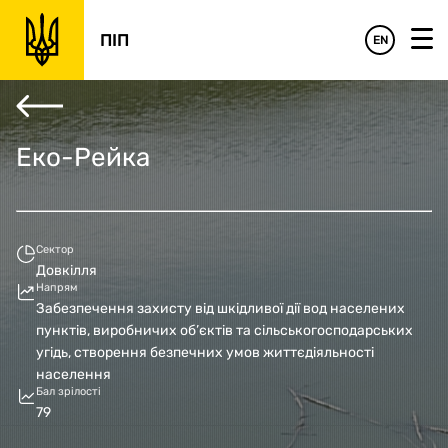
‹
›
рційне обґрунтування
Фінансове обґрунтування
Управлінське обґрун
ПІП
EN
Еко-Рейка
Сектор
Довкілля
Напрям
Забезпечення захисту від шкідливої дії вод населених
пунктів, виробничих об’єктів та сільськогосподарських
угідь, створення безпечних умов життєдіяльності
населення
Бал зрілості
79