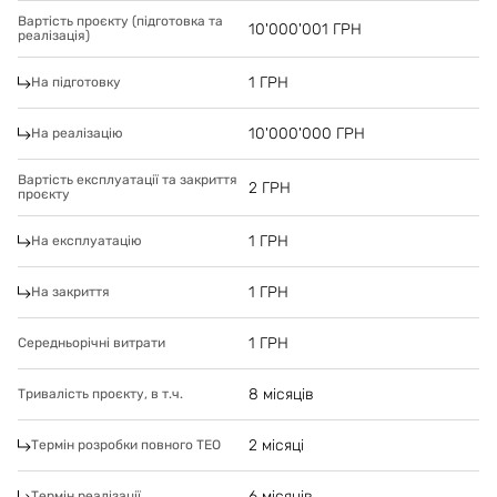
Вартість проєкту (підготовка та
10'000'001
ГРН
реалізація)
1
ГРН
На підготовку
10'000'000
ГРН
На реалізацію
Вартість експлуатації та закриття
2
ГРН
проєкту
1
ГРН
На експлуатацію
1
ГРН
На закриття
1
ГРН
Середньорічні витрати
8 місяців
Тривалість проєкту, в т.ч.
2 місяці
Термін розробки повного ТЕО
6 місяців
Термін реалізації