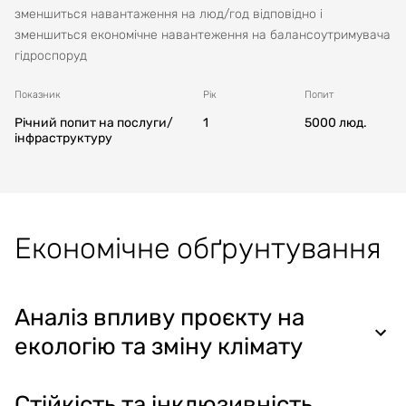
зменшиться навантаження на люд/год відповідно і
зменшиться економічне навантеження на балансоутримувача
гідроспоруд
Показник
Рік
Попит
Річний попит на послуги/
1
5000
люд.
інфраструктуру
Економічне обґрунтування
Аналіз впливу проєкту на
екологію та зміну клімату
Стійкість та інклюзивність