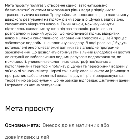
Мета проєкту полягає у створенні єдиної автоматизованої
безконтактної системи вимірювання рівня води у підвідних та
транспортуючих каналах Придунайських водосховищ, що дасть змогу
швидкого реагування на підйом рівня води в р. Дунай і, відповідно,
своєчасного відкриття шлюзів. Таким чином, можна уникнути
підтоплень населених пунктів під час паводків, раціонально
розподіляючи водний русурс, що накопичився під час відкритих
шлюзів шляхом самопливного наповнення водосховищ. Цей процес
забезпечує водообмін і екологічну складову. В ході реалізації будуть
встановлені енергонезалежні датчики та відповідне програмне
забезпечення, що дозволить отримувати вільний цілодобовий доступ
до ситуації до забезпечення водним ресурсом водосховищ та, по-
можливості, уникнення екологічних катастроф пов'язаних з
підтопленнями територій поблизу р. Дунай та пересихання водойм у
зв'язку зі зкіною клімату. Наразі такі вимірювальні системи (прилади з
програмним забезпеченням) взагалі відсутні, рівні розраховуються
теоретично за формулами, що не завжди відповідає фактичним даним
і втрачається час на реагування.
Мета проєкту
Основна мета
:
Внесок до кліматичних або
довкіллєвих цілей