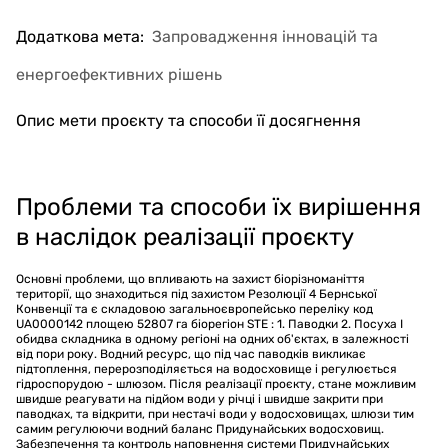
Додаткова мета
:
Запровадження інновацій та
енергоефективних рішень
Опис мети проєкту та способи її досягнення
Проблеми та способи їх вирішення
в наслідок реалізації проєкту
Основні проблеми, що впливають на захист біорізноманіття
території, що знаходиться під захистом Резолюції 4 Бернської
Конвенції та є складовою загальноєвропейсько переліку код
UA0000142 площею 52807 га біорегіон STE : 1. Паводки 2. Посуха І
обидва складника в одному регіоні на одних об'єктах, в залежності
від пори року. Водний ресурс, що під час паводків викликає
підтоплення, перерозподіляється на водосховище і регулюється
гідроспорудою - шлюзом. Після реалізації проєкту, стане можливим
швидше реагувати на підйом води у річці і швидше закрити при
паводках, та відкрити, при нестачі води у водосховищах, шлюзи тим
самим регулюючи водний баланс Придунайських водосховищ.
Забезпечення та контроль наповнення системи Придунайських