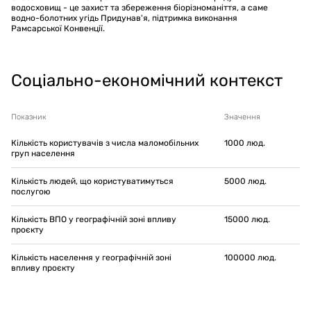
водосховищ - це захист та збереження біорізноманіття, а саме
водно-болотних угідь Придунав'я, підтримка виконання
Рамсарської Конвенції.
Соціально-економічний контекст
Показник
Значення
Кількість користувачів з числа маломобільних
1000
люд.
груп населення
Кількість людей, що користуватимуться
5000
люд.
послугою
Кількість ВПО у географічній зоні впливу
15000
люд.
проєкту
Кількість населення у географічній зоні
100000
люд.
впливу проєкту