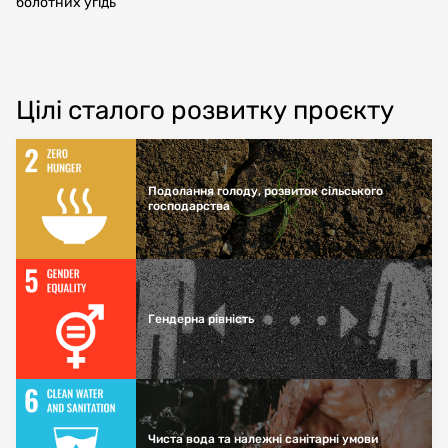
болотних угідь
Цілі сталого розвитку проєкту
Подолання голоду, розвиток сільського
господарства
Гендерна рівність
Чиста вода та належні санітарні умови