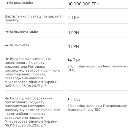
На реалізацію
10'000'000
ГРН
Вартість експлуатації та закриття
2
ГРН
проєкту
На експлуатацію
1
ГРН
На закриття
1
ГРН
Чи була під час уточнення
Так
орієнтовного бюджету
використана Методика
[
Відповідь надано на Інвестиційному
розрахунку вартості публічного
ТЕО
]
інвестиційного проєкту,
затверджена наказом
Міністерства фінансів України
№316 від 23.06.2025 р.?
Чи була під час розрахунку
Так
орієнтовного бюджету
використана Методика
[
Відповідь надано на Попередньому
розрахунку вартості публічного
інвестиційному ТЕО
]
інвестиційного проєкту,
затверджена наказом
Міністерства фінансів України
№316 від 23.06.2025 р.?