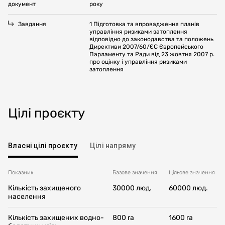
документ
року
Завдання
1 Підготовка та впровадження планів
управління ризиками затоплення
відповідно до законодавства та положень
Директиви 2007/60/ЄС Європейського
Парламенту та Ради від 23 жовтня 2007 р.
про оцінку і управління ризиками
затоплення
Цілі проєкту
Власні цілі проєкту
Цілі напряму
Показник
Базове значення
Цільовe значення
Кількість захищеного
30000 люд.
60000 люд.
населення
Кількість захищених водно-
800 ra
1600 ra