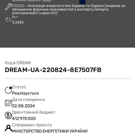
Цільовий пріоритет уряду
010300
- Інтеграція енергостстем України та Європи (зокрема на
збільшення фізичних можливостей з експорту/імпорту
електроенергії з країн ЄС)
Бал
3.2425
Код в DREAM
DREAM-UA-220824-8E7507FB
Статус
Реалізується
Дата створення
22.08.2024
Орієнтовний бюджет
412'975'000
Створювач проєкту
МІНІСТЕРСТВО ЕНЕРГЕТИКИ УКРАЇНИ