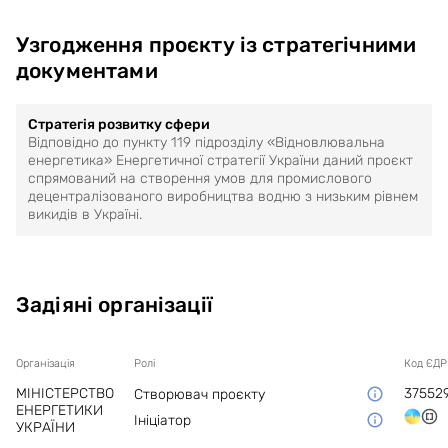
Узгодження проєкту із стратегічними
документами
Стратегія розвитку сфери
Відповідно до пункту 119 підрозділу «Відновлювальна
енергетика» Енергетичної стратегії України даний проєкт
спрямований на створення умов для промислового
децентралізованого виробництва водню з низьким рівнем
викидів в Україні.
Задіяні організації
Організація
Ролі
Код ЄД
МІНІСТЕРСТВО
37552
Створювач проєкту
ЕНЕРГЕТИКИ
Ініціатор
УКРАЇНИ