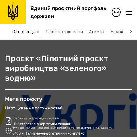
Єдиний проєктний портфель
EN
держави
Основні дані
Технічне рішення
Анкета
Бюджет та 
Проєкт «Пілотний проєкт
виробництва «зеленого»
водню»
Мета проєкту
Нарощування потужностей
Головний розпорядник коштів
Міністерство енергетики України
Функціональна класифікація видатків та кредитування бюджету
0430
- Паливно-енергетичний комплекс