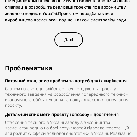
німецькою компанією Andritz Hydro GmbH та Andritz AG щодо
співпраці в розробці та реалізації проєктів по виробництву
зеленого водню в Україні.Проєктом передбачається
виробництво «зеленого» водню шляхом електролізу води
потужністю 5-10 МВт з використанням електричної енергії
гідроелектростанції та/або інших джерел відновлювальної
енергії.
Далі
Проблематика
Поточний стан, опис проблем та потреб для їх вирішення
Станом на сьогодні здійснюється погодження проєкту
технічного завдання на розроблення попереднього техніко-
економічного обґрунтування та пошук джерел фінансування
проєкту.
Детальний опис мети проєкту і способу її досягнення
Створення першого в Україні заводу з виробництва
«зеленого» водню на базі потужностей гідроелектростанцій
для розвитку сфери водневої енергетики в Україні. Реалізація