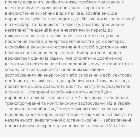
проєкту дозволить вирішити низку проблем пов’язаних з
кліматичними змінами, що пов’язане із зростанням
використання викопних видів палива, обсягів викидів
парникових газів та призводить до збільшення їх концентрації
в атмосфері та парникового ефекту. З метою припинення
негативної тенденції існує енергетичний перехід до
використання енергоносіїв з низькою ємністю вуглецю,
посилення заходів з енергоефективності в усіх секторах
економіки в економічно ефективний спосіб з дотриманням
безпеки постачання енергоносіїв. Використання водню
вважається одним із рішень, яке сприятиме досягненню
кліматичної нейтральності на європейському континенті та в
усьому світі завдяки його численним можливим
застосуванням як енергоносія або сировини у всіх секторах,
особливо у тих, які важко декарбонізувати. Тому, реалізація
проєктних рішень дозволить досягти наступних результатів,
а саме в: - створенні виробничих потужностей для
виробництва екологічно чистого Н2 і похідних; - зберіганні,
транспортуванні та комплексному застосуванні Н2 в Україні;
- сприянні декарбонізації енергетичної галузі за рахунок
відновлюваних джерел енергетики; - збільшенні стійкості та
незалежності енергетичної системи України; - забезпеченні
енергетичним ресурсом для енергонезалежності України.