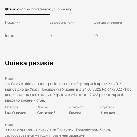
Функціональні показники
Цілі проєкту
Показник
Базове значення
Цільове значення
Інше
0
10
Оцінка ризиків
Ризик
У зв’язку з військовою агресією російської федерації проти України
відповідно до Указу Президента України від 24.02.2022 № 64/2022 «Про
введення воєнного стану в Україні» з 24 лютого 2022 року в Україні
введено воєнний стан.
Категорія
Ступінь
Імовірність
Стратегія
Інший ризик
Критичний
Висока
Зменшення
Ризик
З метою зниження ризиків за Проєктом, Товариством будуть
застосовуватися методи управління ризиками