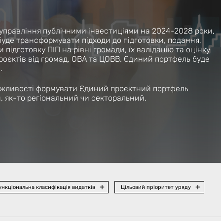
 управління публічними інвестиціями на 2024-2028 роки,
уде трансформувати підходи до підготовки, подання,
підготовку ПІП на рівні громади, їх валідацію та оцінку
роєктів від громад, ОВА та ЦОВВ. Єдиний портфель буде
.
можливості формувати Єдиний проєктний портфель
, як-то регіональний чи секторальний.
нкціональна класифікація видатків
Цільовий пріоритет уряду