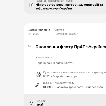
Головний розпорядник коштів
Міністерство розвитку громад, територій та
інфраструктури України
Дата оновлення
Сектор
04. 2025
Порти/водні шляхи
Оновлення флоту ПрАТ «Українс
Мета проєкту
Нарощування потужностей
Функціональна класифікація видатків та кредиту
0452 - Водний транспорт
Цільовий пріоритет уряду
010603 - Розвиток транспортних перевезень
Географія
Ізмаїл