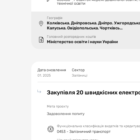
технічної освіти
Географія
Колківська. Дніпровська. Дніпро. Ужгородськ
Калуська. Овідіопольська. Чортківсь...
Головний розпорядник коштів
Міністерство освіти і науки України
Дата оновлення
Сектор
01. 2025
Залізниці
Закупівля 20 швидкісних електр
Мета проєкту
Задоволення попиту
Функціональна класифікація видатків та кредиту
0453 - Залізничний транспорт