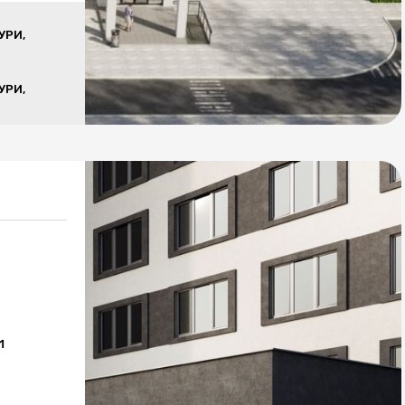
УРИ,
УРИ,
1