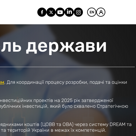
EN
ель держави
ям
. Для координації процесу розробки, подачі та оцінки
 інвестиційних проектів на 2025 рік затвердженої
ублічних інвестицій, який було схвалено Стратегічною
рядниками коштів (ЦОВВ та ОВА) через систему DREAM та
та територій України в межах їх компетенцій.