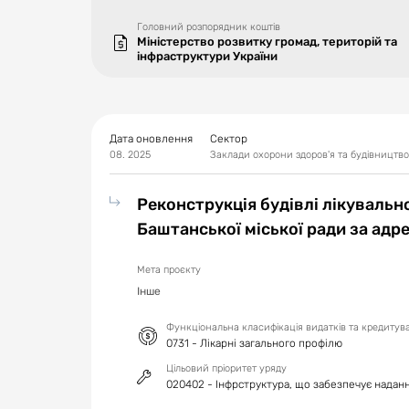
Головний розпорядник коштів
Міністерство розвитку громад, територій та
інфраструктури України
Дата оновлення
Сектор
08. 2025
Заклади охорони здоров'я та будівництво
Реконструкція будівлі лікуваль
Баштанської міської ради за адр
Мета проєкту
Інше
Функціональна класифікація видатків та кредиту
0731 - Лікарні загального профілю
Цільовий пріоритет уряду
020402 - Інфрструктура, що забезпечує надан