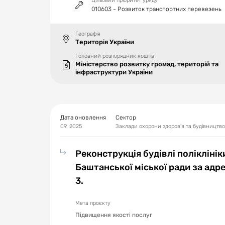
Цільовий пріоритет уряду
010603 - Розвиток транспортних перевезень
Географія
Територія України
Головний розпорядник коштів
Міністерство розвитку громад, територій та
інфраструктури України
Дата оновлення
Сектор
09. 2025
Заклади охорони здоров'я та будівництво
Реконструкція будівлі полікліні
Баштанської міської ради за адр
3.
Мета проєкту
Підвищення якості послуг