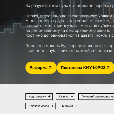
За результатами було сформовано перелік про
Наразі, відповідно до затвердженого Урядом
Мінекономіки працює над оновленою методоло
оцінки та моніторингу імплементації публічни
на регіональному та секторальному рівні дл
постійно доповнюватися та давати можливість
Оновлена модель буде представлена у І ква
здійснення публічних інвестицій починаючи 
Реформа
Постанова КМУ №903
Код проєкту
Статус
Головний розпорядник
Ключове слово
Бюджет