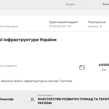
Бюджет
Бали
Орієнтовний бюджет
Реалізується
іння відходами
15'105'315'259
ГРН
Серпень, 8
ї інфраструктури України
6.9225
вання бюджету
Бал
збройної агресії інфраструктури в секторі "Системи
Виконавець
Миколаїв.
МІНІСТЕРСТВО РОЗВИТКУ ГРОМАД ТА ТЕРИ
УКРАЇНИ