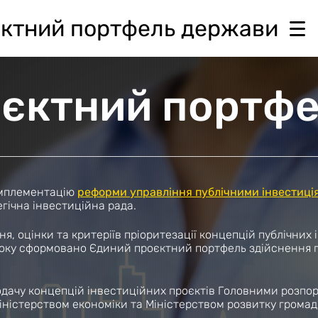
ктний портфель держави
єктний портф
 імплементацію
реформи управління публічними інвестиці
гічна інвестиційна рада.
ня, оцінки та критеріїв пріоритезації концепцій публічних
року сформовано Єдиний проєктний портфель здійснення п
одачу концепцій інвестиційних проєктів Головними розпо
Міністерством економіки та Міністерством розвитку громад 