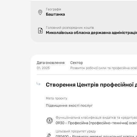
Географія
Баштанка
Головний розпорядник коштів
Миколаївська обласна державна адміністраці
Дата оновлення
Сектор
01. 2025
Розвиток робочої сили та професійна осві
Створення Центрів професійної 
Мета проєкту
Підвищення якості послуг
Функціональна класифікація видатків та кредиту
0930 - Професійна (професійно-технічна) осві
Цільовий пріоритет уряду
030400 - Розвиток мережі дошкільної освіти, 