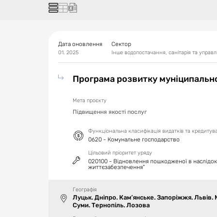
Дата оновлення
Сектор
01. 2025
Інше водопостачання, санітарія та управл
Програма розвитку муніципально
Мета проєкту
Підвищення якості послуг
Функціональна класифікація видатків та кредиту
0620 - Комунальне господарство
Цільовий пріоритет уряду
020100 - Відновлення пошкодженої в наслідок 
життєзабезпечення"
Географія
Луцьк. Дніпро. Кам’янське. Запоріжжя. Львів. 
Суми. Тернопіль. Лозова