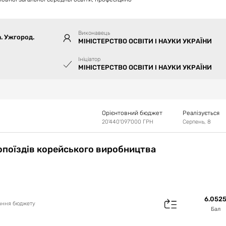
Виконавець
а. Ужгород.
МІНІСТЕРСТВО ОСВІТИ І НАУКИ УКРАЇНИ
Ініціатор
МІНІСТЕРСТВО ОСВІТИ І НАУКИ УКРАЇНИ
Орієнтовний бюджет
Реалізується
20'440'097'000
ГРН
Серпень, 8
опоїздів корейського виробництва
6.052
вання бюджету
Бал