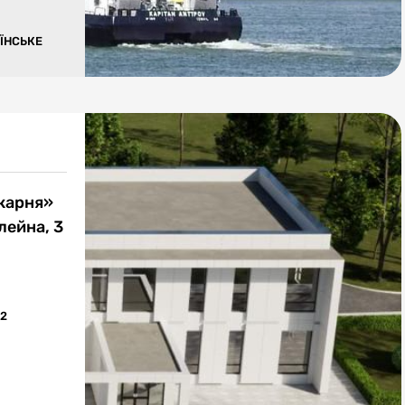
ЇНСЬКЕ
ікарня»
лейна, 3
12