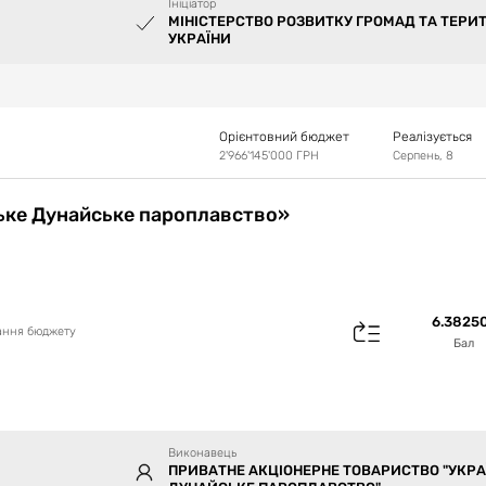
Ініціатор
МІНІСТЕРСТВО РОЗВИТКУ ГРОМАД ТА ТЕРИ
УКРАЇНИ
Орієнтовний бюджет
Реалізується
2'966'145'000
ГРН
Серпень, 8
ьке Дунайське пароплавство»
6.3825
вання бюджету
Бал
Виконавець
ПРИВАТНЕ АКЦІОНЕРНЕ ТОВАРИСТВО "УКРА