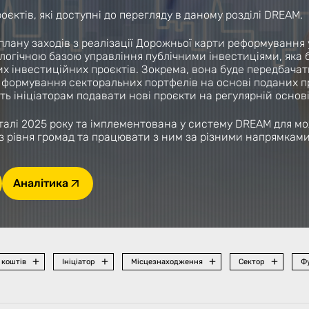
єктів, які доступні до перегляду в даному розділі DREAM.
 плану заходів з реалізації Дорожньої карти реформування
гічною базою управління публічними інвестиціями, яка б
х інвестиційних проєктів. Зокрема, вона буде передбачати 
я формування секторальних портфелів на основі поданих п
 ініціаторам подавати нові проєкти на регулярній основі
рталі 2025 року та імплементована у систему DREAM для 
з рівня громад та працювати з ним за різними напрямками
Аналітика
 коштів
Ініціатор
Місцезнаходження
Сектор
Фу