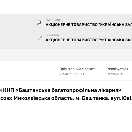
Виконавець
АКЦІОНЕРНЕ ТОВАРИСТВО "УКРАЇНСЬКА ЗА
Ініціатор
АКЦІОНЕРНЕ ТОВАРИСТВО "УКРАЇНСЬКА ЗА
Орієнтовний бюджет
Реалізується
235'482'037
ГРН
Серпень, 8
ки КНП «Баштанська багатопрофільна лікарня»
есою: Миколаївська область, м. Баштанка, вул.Юві