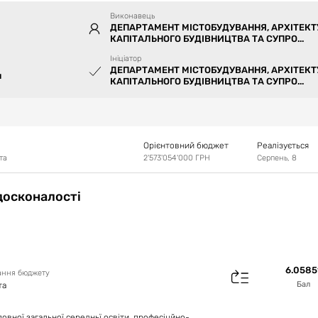
Виконавець
ДЕПАРТАМЕНТ МІСТОБУДУВАННЯ, АРХІТЕКТ
КАПІТАЛЬНОГО БУДІВНИЦТВА ТА СУПРО...
Ініціатор
ДЕПАРТАМЕНТ МІСТОБУДУВАННЯ, АРХІТЕКТ
я
КАПІТАЛЬНОГО БУДІВНИЦТВА ТА СУПРО...
Орієнтовний бюджет
Реалізується
та
2'573'054'000
ГРН
Серпень, 8
досконалості
6.0585
вання бюджету
Бал
та
повної загальної середньї освіти, професіцйно-