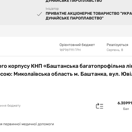
ДУНАЙСЬКЕ ПАРОПЛАВСТВО"
Ініціатор
ПРИВАТНЕ АКЦІОНЕРНЕ ТОВАРИСТВО "УКРА
ДУНАЙСЬКЕ ПАРОПЛАВСТВО"
Орієнтовний бюджет
Реалізується
169'961'111
ГРН
Серпень, 8
ного корпусу КНП «Баштанська багатопрофільна л
есою: Миколаївська область м. Баштанка, вул. Юві
6.3599
вання бюджету
Бал
ня первинної медичної допомоги