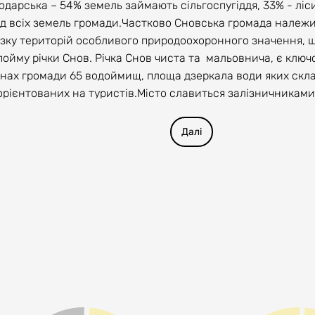
сподарська – 54% земель займають сільгоспугіддя, 33% - лі
ід всіх земель громади.Частково Сновська громада належи
ку територій особливого природоохоронного значення, що 
пойму річки Снов. Річка Снов чиста та мальовнича, є клю
ренах громади 65 водоймищ, площа дзеркала води яких скла
орієнтованих на туристів.Місто славиться залізничниками.
73 року та здійснює ремонт і технічне обслуговування лок
з сучасною освітньою інфраструктурою. Гордістю громади 
Далі
чи на присутність на кордоні окупантів.
мади на період до 2027 року, затвердженої 40 сесією Сновс
українського Полісся, приваблива для життя територіальн
вами для розвитку технологічного аграрного та лісового г
що спирається на унікальні традиції Сновщини та відкрита
и:1.Згуртована спільнота динамічного розвитку людського к
доступними послугами4. Безпечна, адаптована до змін клі