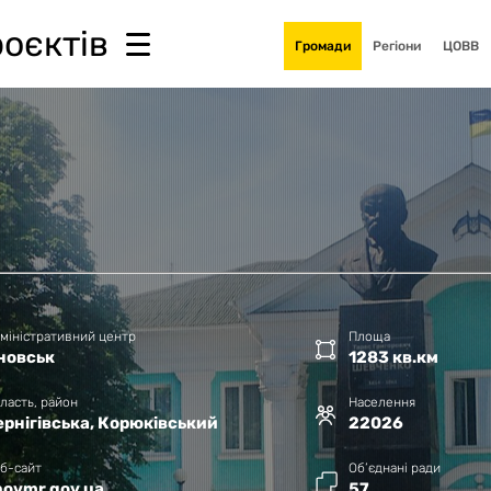
роєктів
Громади
Регіони
ЦОВВ
міністративний центр
Площа
новськ
1283 кв.км
ласть, район
Населення
ернігівська, Корюківський
22026
б-сайт
Об’єднані ради
novmr.gov.ua
57