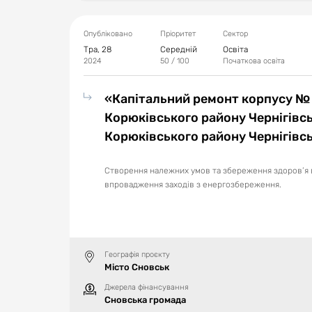
Опубліковано
Пріоритет
Сектор
Тра, 28
Середній
Освіта
2024
50
/ 100
Початкова освіта
«Капітальний ремонт корпусу № 1
Корюківського району Чернігівськ
Корюківського району Чернігівсь
Створення належних умов та збереження здоров’я 
впровадження заходів з енергозбереження.
Географія проєкту
Місто Сновськ
Джерела фінансування
Сновська громада