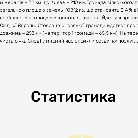
м.Чернігів – 72 км, до Києва – 210 км.Громада сільського
загальною площею земель 10812 га, що становить 8,4 % в
особливого природоохоронного значення. Йдеться про низ
Східної Європи. Стосовно Сновської громади йдеться про 
довжина – 253 км (на території громади – 65,5 км). На те
чиста річка Снов) у мирний час сприяли розвитку послуг, 
Камка. Маємо унікальне локомотивне депо, яке працює з 18
заклад – Вище професійне училище лісового господарства 
працюють над відновленням і розвитком громади незважаю
В Стратегії розвитку Сновської міської територіальної гро
визначено бачення громади: Сновська громада – форпост 
Соціальна самодостатня громада, відома сприятливими умо
Статистика
доступними послугами. Громада різноманітного дозвілля, 
В Стратегії визначено 4 Стратегічні цілі розвитку громад
економіка3. Приваблива до життя громада з якісними та 