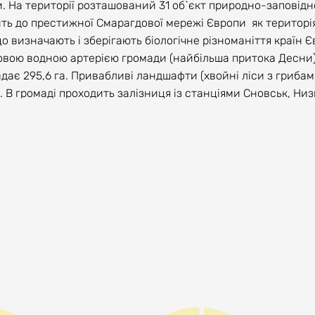
си. На території розташований 31 об`єкт природно-заповід
ть до престижної Смарагдової мережі Європи як територі
визначають і зберігають біологічне різноманіття країн Є
човою водною артерією громади (найбільша притока Десни)
дає 295,6 га. Привабливі ландшафти (хвойні ліси з грибам
 В громаді проходить залізниця із станціями Сновськ, Низ
омотивів, в т.ч – паровозів. В громаді працює унікальний
є незламні та стійкі люди, які мужньо перенесли часи оку
ької міської ради восьмого скликання від 28.02.2025 року 
а спільнота активних людей на берегах цілющої річки Сн
осподарств, індустрії відпочинку та оздоровлення, з які
 до новітніх тенденцій.
апіталу 2. Стійка відкрита до новітніх тенденцій технолог
мату громада