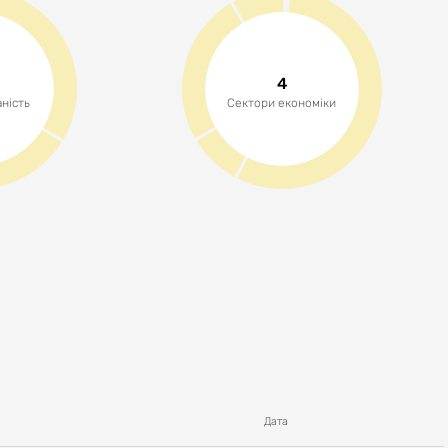
4
ність
Сектори економіки
Дата