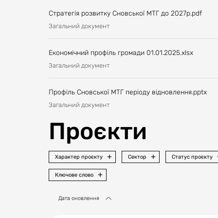
Стратегія розвитку Сновської МТГ до 2027р.pdf
Загальний документ
Економічний профіль громади 01.01.2025.xlsx
Загальний документ
Профіль Сновської МТГ періоду відновлення.pptx
Загальний документ
Проєкти
Характер проєкту
Сектор
Статус проєкту
Ключове слово
Дата оновлення