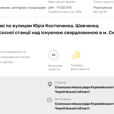
Орієнтовний бюджет
Статус проєкту
анням, санітарією та відходами
UAH
11`530`470
Реалізується
Профінансовано на
1.81
%
Від
Тра 28
жі по вулицям Юрія Костюченка, Шевченка,
сосної станції над існуючою свердловиною в м. С
иття населення та
2%
я комунальних послуг
их систем
Потребує
Фінансове
фінансування
покриття
Ініціатор
Сновська міська рада Корюківськог
Чернігівської області
Виконавець
Сновська міська рада Корюківськог
Чернігівської області