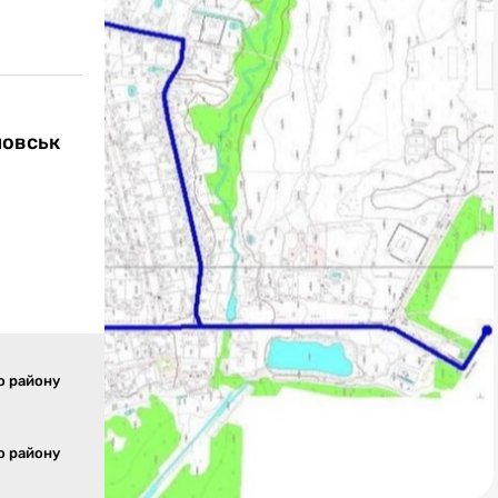
новськ
о району
о району