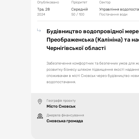
Опубліковано
Пріоритет
Сектор
Тра, 28
Середній
Управління водопостач
2024
50
/ 100
Постачання води
Будівництво водопровідної мере
Преображенська (Калініна) та на
Чернігівської області
Забезпечення комфортних та безпечних умов для ж
розвитку бізнесу шляхом підвищення якості наданн
споживачам в місті Сновськ через будівництво нов
водопостачання.
Географія проєкту
Місто Сновськ
Джерела фінансування
Сновська громада