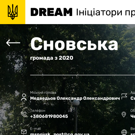
DREAM
Ініціатори п
Сновська
громада
з
2020
Міський голова
Ад
Медведьов Олександр Олександрович
С
Телефон
Об
+380681980045
Ч
E-mail
Ве
msnovsk_post@cg.gov.ua
s