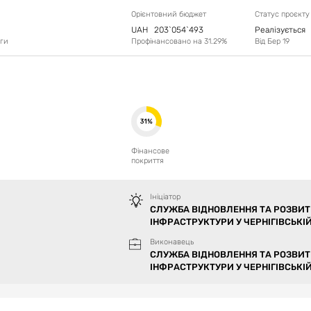
Орієнтовний бюджет
Статус проєкту
UAH
203`054`493
Реалізується
оги
Профінансовано на
31.29
%
Від
Бер 19
31%
Фінансове
покриття
Ініціатор
СЛУЖБА ВІДНОВЛЕННЯ ТА РОЗВИТ
ІНФРАСТРУКТУРИ У ЧЕРНІГІВСЬКІЙ
Виконавець
СЛУЖБА ВІДНОВЛЕННЯ ТА РОЗВИТ
ІНФРАСТРУКТУРИ У ЧЕРНІГІВСЬКІЙ