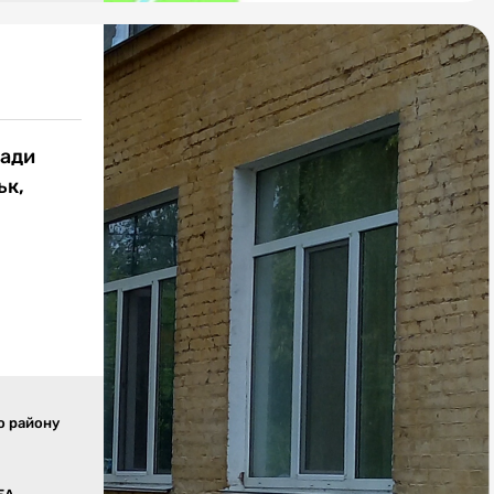
ради
ьк,
о району