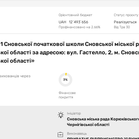
Орієнтовний бюджет
Статус проєкту
UAH
12`493`656
Реалізується
Профінансовано на
2.66
%
Від
Тра 30
 Сновської початкової школи Сновської міської 
ої області за адресою: вул. Гастелло, 2, м. Сновс
кої області»
вихованців через
3%
Фінансове
покриття
Ініціатор
Сновська міська рада Корюківськог
Чернігівської області
Виконавець