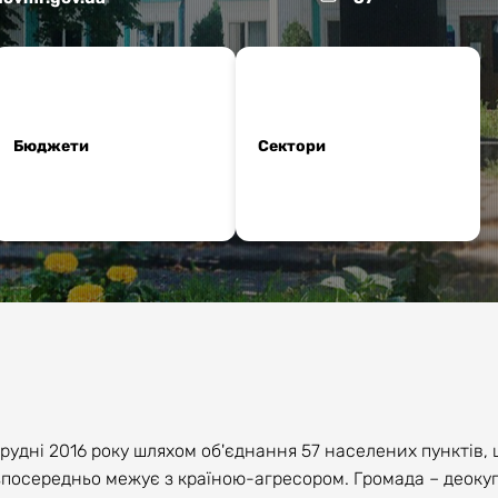
Бюджети
Сектори
удні 2016 року шляхом об'єднання 57 населених пунктів, щ
езпосередньо межує з країною-агресором. Громада – деокуп