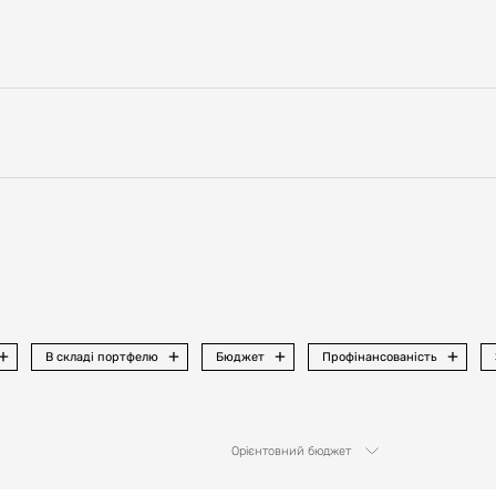
В складі портфелю
Бюджет
Профінансованість
Орієнтовний бюджет