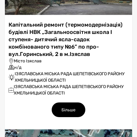
Капітальний ремонт (термомодернізація)
будівлі НВК „Загальноосвітня школа І
ступеня- дитячий ясла-садок
комбінованого типу №6” по про-
вул.Горинський, 2 в м.Ізяслав
Місто Ізяслав
н/д
ІЗЯСЛАВСЬКА МІСЬКА РАДА ШЕПЕТІВСЬКОГО РАЙОНУ
ХМЕЛЬНИЦЬКОЇ ОБЛАСТІ
ІЗЯСЛАВСЬКА МІСЬКА РАДА ШЕПЕТІВСЬКОГО РАЙОНУ
ХМЕЛЬНИЦЬКОЇ ОБЛАСТІ
Більше