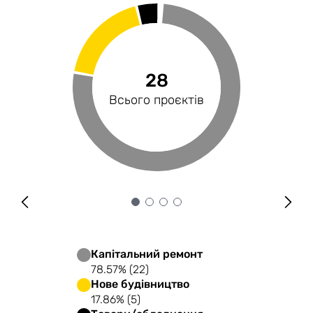
250 млн
3.92%
28
6
Профінансованість
Загальний бюджет
Сектори економіки
Всього проєктів
Капітальний ремонт
78.57% (22)
Нове будівництво
17.86% (5)