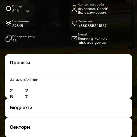
Контактна особа
Площа
Журавель Сергій
646 кв.км
Володимирович
Населення
Телефон
29345
+380385241857
E-mail
Об’єднані ради
finance@izyaslav-
46
miskrada.gov.ua
Проєкти
Загалом
Активні
2
2
8
7
Бюджети
Сектори