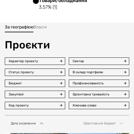
Товари/обладнання
3.57% (1)
За географією
Власні
Проєкти
Характер проєкту
Сектор
Статус проєкту
В складі портфелю
Бюджет
Профінансованість
Закупівлі
Орієнтовна тривалість
Код проєкту
Ключове слово
Дата оновлення
Орієнтовний бюджет