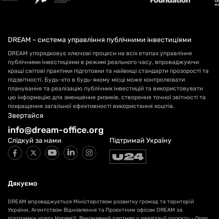
DREAM – система управління публічними інвестиціями
DREAM упорядковує ключові процеси на всіх етапах управління
публічними інвестиціями в режимі реального часу, впроваджуючи
кращі світові практики підготовки та найвищі стандарти прозорості та
підзвітності. Будь-хто в будь-якому місці може контролювати
планування та реалізацію публічних інвестицій та використовувати
цю інформацію для зменшення ризиків, створення точної звітності та
покращення загальної ефективності використання коштів.
Звертайся
info@dream-office.org
Слідкуй за нами
Підтримай Україну
Дякуємо
DREAM впроваджується Міністерством розвитку громад та територій
України, Агентством Відновлення та Проєктним офісом DREAM за
підтримки уряду Норвегії. Виконавчий партнер у реалізації проєкту - Open