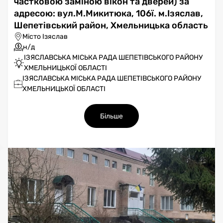
частковою заміною вікон та дверей) за
адресою: вул.М.Микитюка, 106ї. м.Ізяслав,
Шепетівський район, Хмельницька область
Місто Ізяслав
н/д
ІЗЯСЛАВСЬКА МІСЬКА РАДА ШЕПЕТІВСЬКОГО РАЙОНУ
ХМЕЛЬНИЦЬКОЇ ОБЛАСТІ
ІЗЯСЛАВСЬКА МІСЬКА РАДА ШЕПЕТІВСЬКОГО РАЙОНУ
ХМЕЛЬНИЦЬКОЇ ОБЛАСТІ
Більше