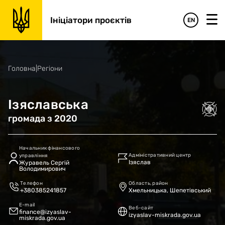
Ініціатори проєктів
EN
Головна
|
Регіони
Ізяславська
громада
з
2020
Начальник фінансового
Адміністративний центр
управління
Ізяслав
Журавель Сергій
Володимирович
Телефон
Область, район
+380385241857
Хмельницька, Шепетівський
E-mail
Веб-сайт
finance@izyaslav-
izyaslav-miskrada.gov.ua
miskrada.gov.ua