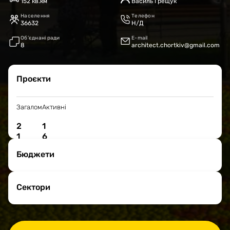
152 кв.км
Василь Грещук
Населення
Телефон
36632
Н/Д
Об’єднані ради
E-mail
8
architect.chortkiv@gmail.com
Проєкти
Загалом
Активні
2
1
1
6
Бюджети
Сектори