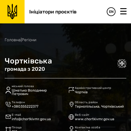
Ініціатори проєктів
EN
Головна
|
Регіони
Чортківська
громада
з
2020
міський голова
Адміністративний центр
Шматько Володимир
Чортків
Петрович
Телефон
Область, район
+380355222377
Тернопільська, Чортківський
E-mail
Веб-сайт
info@chortkivmr.gov.ua
www.chortkivmr.gov.ua
Площа
Контактна особа