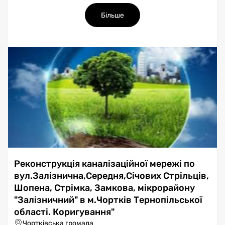
Більше
Реконструкція каналізаційної мережі по
вул.Залізнична,Середня,Січових Стрільців,
Шопена, Стрімка, Замкова, мікрорайону
"Залізничний" в м.Чортків Тернопільської
області. Коригування"
Чортківська громада