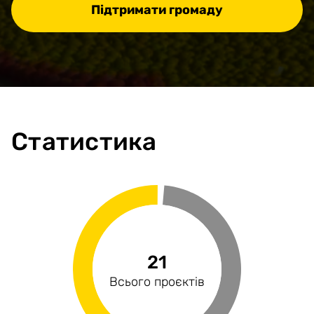
Підтримати громаду
Статистика
580.3 млн
22.42%
21
7
Профінансованість
Загальний бюджет
Сектори економіки
Всього проєктів