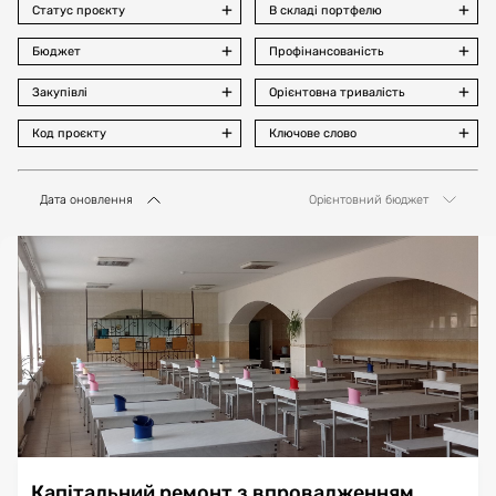
Статус проєкту
В складі портфелю
Бюджет
Профінансованість
Закупівлі
Орієнтовна тривалість
Код проєкту
Ключове слово
Дата оновлення
Орієнтовний бюджет
Капітальний ремонт з впровадженням