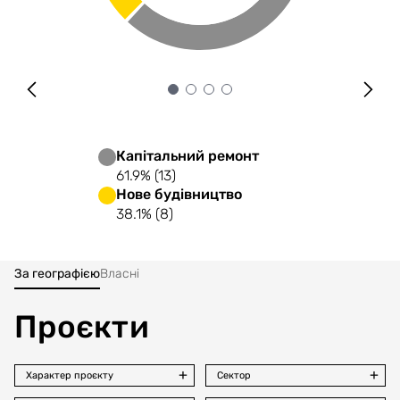
Капітальний ремонт
61.9% (13)
Нове будівництво
38.1% (8)
За географією
Власні
Проєкти
Характер проєкту
Сектор