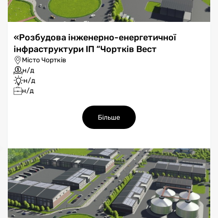
«Розбудова інженерно-енергетичної
інфраструктури ІП “Чортків Вест
Місто Чортків
н/д
н/д
н/д
Більше