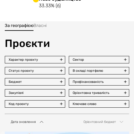
33.33% (6)
За географією
Власні
Проєкти
Характер проєкту
Сектор
Статус проєкту
В складі портфелю
Бюджет
Профінансованість
Закупівлі
Орієнтовна тривалість
Код проєкту
Ключове слово
Дата оновлення
Орієнтовний бюджет