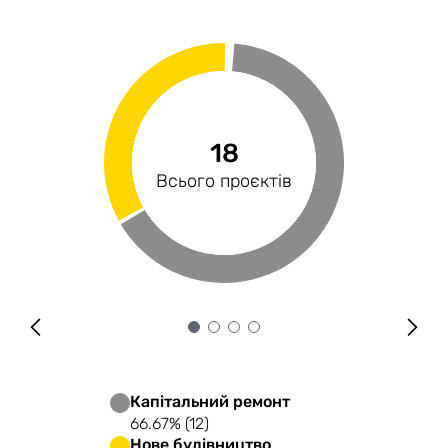
1166 млн
2.04%
18
4
Профінансованість
Загальний бюджет
Сектори економіки
Всього проєктів
Капітальний ремонт
66.67% (12)
Нове будівництво