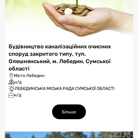
Будівництво каналізаційних очисних
споруд закритого типу, туп.
Олешнянський, м. Лебедин, Сумської
області
Місто Лебедин
н/д
ЛЕБЕДИНСЬКА МІСЬКА РАДА СУМСЬКОЇ ОБЛАСТІ
н/д
Більше