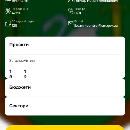
1647 кв.км
Гончар Роман Леонідович
Населення
Телефон
42111
Н/Д
Об’єднані ради
E-mail
125
lbd.mr-control@sm.gov.ua
Проєкти
Загалом
Активні
1
1
8
2
Бюджети
Сектори