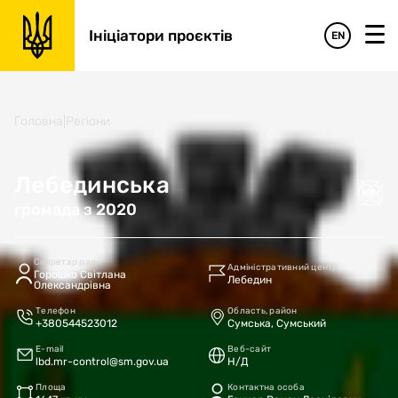
Ініціатори проєктів
EN
Головна
|
Регіони
Лебединська
громада
з
2020
Секретар ради
Адміністративний центр
Горошко Світлана
Лебедин
Олександрівна
Телефон
Область, район
+380544523012
Сумська, Сумський
E-mail
Веб-сайт
lbd.mr-control@sm.gov.ua
Н/Д
Площа
Контактна особа