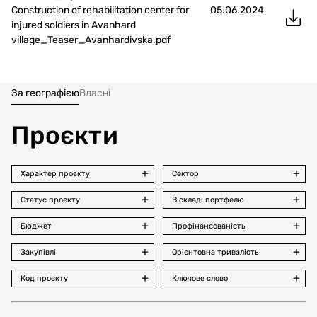
Construction of rehabilitation center for
05.06.2024
injured soldiers in Avanhard
village_Teaser_Avanhardivska.pdf
За географією
Власні
Проєкти
Характер проєкту
Сектор
Статус проєкту
В складі портфелю
Бюджет
Профінансованість
Закупівлі
Орієнтовна тривалість
Код проєкту
Ключове слово