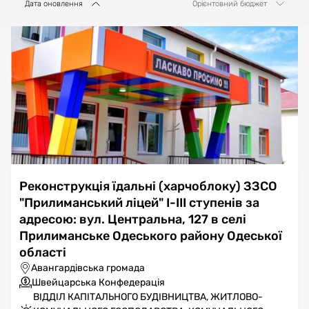
Дата оновлення
Орієнтовний бюджет
Реконструкція їдальні (харчоблоку) ЗЗСО
"Прилиманський ліцей" І-ІІІ ступенів за
адресою: вул. Центральна, 127 в селі
Прилиманське Одеського району Одеської
області
Авангардівська громада
Швейцарська Конфедерація
ВІДДІЛ КАПІТАЛЬНОГО БУДІВНИЦТВА, ЖИТЛОВО-