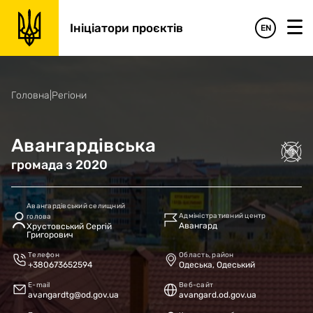
Ініціатори проєктів
EN
Головна
|
Регіони
Авангардівська
громада
з
2020
Авангардівський селищний
Адміністративний центр
голова
Авангард
Хрустовський Сергій
Григорович
Телефон
Область, район
+380673652594
Одеська, Одеський
E-mail
Веб-сайт
avangardtg@od.gov.ua
avangard.od.gov.ua