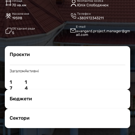
Площа
Контактна особа
70 кв.км
Юлія Слободянюк
Населення
Телефон
19598
+380972343211
E-mail
Об’єднані ради
avangard.project.manager@gm
5
ail.com
Проєкти
Загалом
Активні
1
1
7
4
Бюджети
Сектори