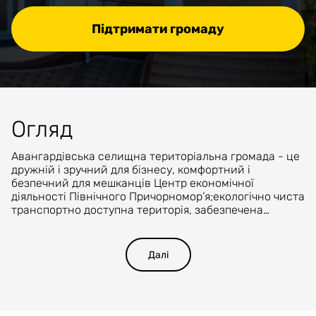
Підтримати громаду
Огляд
Авангардівська селищна територіальна громада - це
дружній і зручний для бізнесу, комфортний і
безпечний для мешканців Центр економічної
діяльності Північного Причорномор’я;екологічно чиста
транспортно доступна територія, забезпечена
інфраструктурою для навчання, праці та відпочинку.
Це громада з рівними умовами для всіх підприємств,
яка пишається своїми людьми, їхнім культурним та
Далі
спортивним розмаїттям.