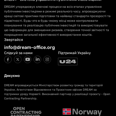
DREAM упорядковує ключові процеси на всіх етапах управління
публічними інвестиціями в режимі реального часу, впроваджуючи
кращі світові практики підготовки та найвищі стандарти прозорості та
підзвітності. Будь-хто в будь-якому місці може контролювати
планування та реалізацію публічних інвестицій та використовувати
цю інформацію для зменшення ризиків, створення точної звітності та
покращення загальної ефективності використання коштів.
Звертайся
info@dream-office.org
Слідкуй за нами
Підтримай Україну
Дякуємо
DREAM впроваджується Міністерством розвитку громад та територій
України, Агентством Відновлення та Проєктним офісом DREAM за
підтримки уряду Норвегії. Виконавчий партнер у реалізації проєкту - Open
Contracting Partnership.